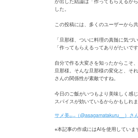
が出した結論は「作ってもらえるか
した。
この投稿には、多くのユーザーから
「旦那様、ついに料理の真髄に気づ
「作ってもらえるってありがたいで
自分で作る大変さを知ったからこそ
旦那様。そんな旦那様の変化と、そ
さんの関係性が素敵ですね。
今日のご飯がいつもより美味しく感
スパイスが効いているからかもしれ
サメ美𓀿（@asagamatakuru__）さ
※本記事の作成にはAIを使用していま