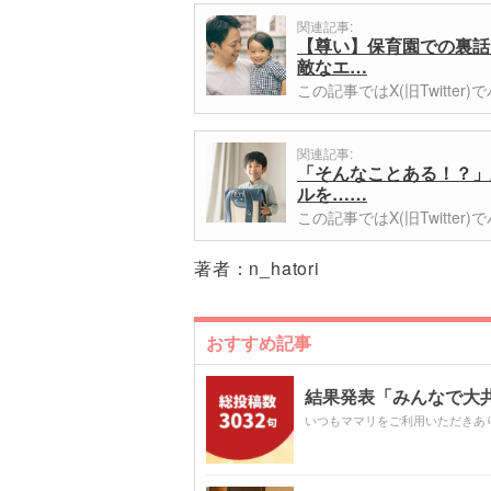
関連記事:
【尊い】保育園での裏話
敵なエ…
この記事ではX(旧Twitt
関連記事:
「そんなことある！？」新
ルを……
この記事ではX(旧Twitt
著者：
n_hatori
おすすめ記事
結果発表「みんなで大共感!
いつもママリをご利用いただきあ