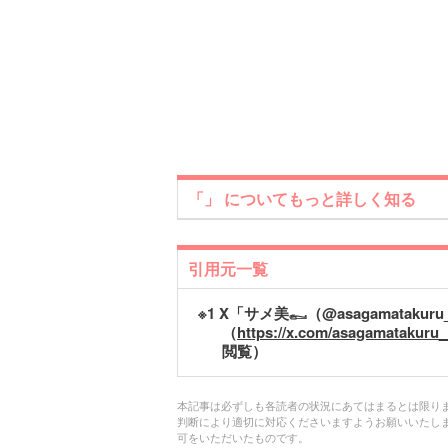
「」 についてもっと詳しく知る
引用元一覧
※1 X「サメ美𓀿（@asagamatakur
（
https://x.com/asagamatakuru_
閲覧）
本記事は必ずしも各読者の状況にあてはまるとは限り
判断により適切に対応くださいますようお願いいたし
可をいただいたものです。