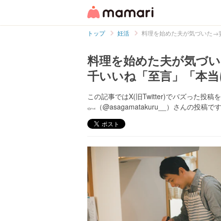
トップ
妊活
料理を始めた夫が気づいた→妻
料理を始めた夫が気づい
千いいね「至言」「本当
この記事ではX(旧Twitter)でバズった
𓀿（@asagamatakuru__）さんの投稿で