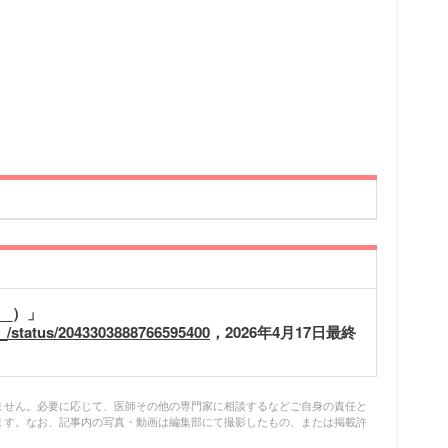
u__）」
_/status/2043303888766595400
，2026年4月17日最終
ません。必要に応じて、医師その他の専門家に相談するなどご自身の責任と
ます。なお、記事内の写真・動画は編集部にて撮影したもの、または掲載許