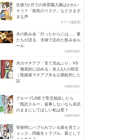
生後7か月での保育園入園はかわい
そう？「病気のリスク」などさまざ
まな声
ママリ編集部
夫の飲み会「行ったからには…」妻
たちが語る、夫婦で定めた飲み会ル
ール
hattiki0421
夫のマチアプ「見て見ぬふり」VS
「徹底的に詰める」友人2人の助言
｜既婚者マチアプ夫を公開処刑した
話
hattiki0421
グループLINEで育児相談したら
「既読スルー」返事しないなら未読
のままにしてほしい私は変？
hattiki0421
登校時にハブられている娘を見てシ
ョック…同級生トラブル、親として
どうする？