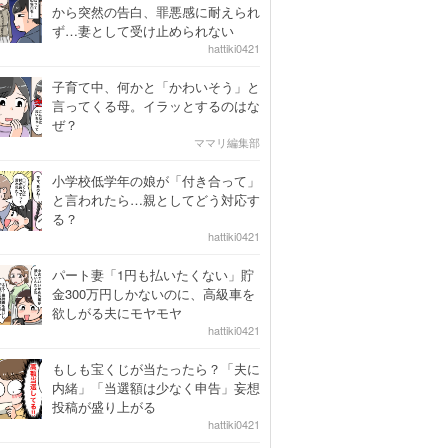
から突然の告白、罪悪感に耐えられ
ず…妻として受け止められない
hattiki0421
子育て中、何かと「かわいそう」と
言ってくる母。イラッとするのはな
ぜ？
ママリ編集部
小学校低学年の娘が「付き合って」
と言われたら…親としてどう対応す
る？
hattiki0421
パート妻「1円も払いたくない」貯
金300万円しかないのに、高級車を
欲しがる夫にモヤモヤ
hattiki0421
もしも宝くじが当たったら？「夫に
内緒」「当選額は少なく申告」妄想
投稿が盛り上がる
hattiki0421