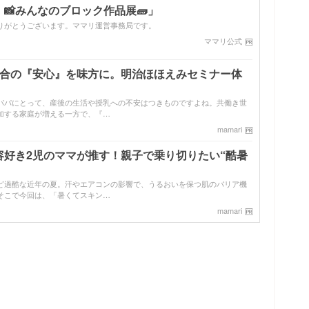
📸みんなのブロック作品展🧱」
りがとうございます。ママリ運営事務局です。
ママリ公式
配合の『安心』を味方に。明治ほほえみセミナー体
パパにとって、産後の生活や授乳への不安はつきものですよね。共働き世
加する家庭が増える一方で、『…
mamari
容好き2児のママが推す！親子で乗り切りたい“酷暑
ど過酷な近年の夏。汗やエアコンの影響で、うるおいを保つ肌のバリア機
そこで今回は、「暑くてスキン…
mamari