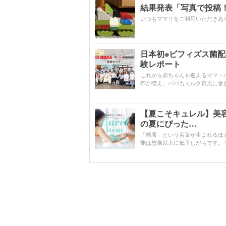
結果発表「写真で投稿！
いつもママリをご利用いただきあ
日本初※ビフィズス菌
験レポート
これから赤ちゃんを迎えるママ・
帯が増え、パパもミルク育児に参
【夏こそキュレル】美
の夏にぴった…
「酷暑」という言葉が生まれるほ
能は想像以上に低下しがちです。