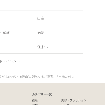
出産
・家族
病院
住まい
ド・イベント
が“おかわりする理由”に9千いいね「至言」「本当にそれ」
カテゴリー一覧
妊活
美容・ファッション