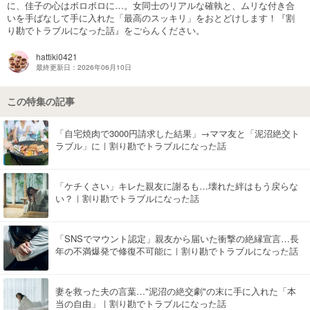
に、佳子の心はボロボロに…。女同士のリアルな確執と、ムリな付き合
いを手ばなして手に入れた「最高のスッキリ」をおとどけします！『割
マネー
り勘でトラブルになった話』をごらんください。
トレンド・イベント
hattiki0421
最終更新日：2026年06月10日
この特集の記事
「自宅焼肉で3000円請求した結果」→ママ友と「泥沼絶交ト
ラブル」に｜割り勘でトラブルになった話
「ケチくさい」キレた親友に謝るも…壊れた絆はもう戻らな
い？｜割り勘でトラブルになった話
「SNSでマウント認定」親友から届いた衝撃の絶縁宣言…長
年の不満爆発で修復不可能に｜割り勘でトラブルになった話
妻を救った夫の言葉…"泥沼の絶交劇"の末に手に入れた「本
当の自由」｜割り勘でトラブルになった話