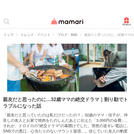
カテゴリー一覧
ママリ
妊活
トップ
トレンド・イベント
ブログ・SNS
親友だと思ったのに…32歳ママ
妊娠
出産
赤ちゃん・育児
子育て・家族
病院
親友だと思ったのに…32歳ママの絶交ドラマ｜割り勘でト
ラブルになった話
美容・ファッション
「親友だと思っていたのは私だけだったの？」32歳のママ・佳子が、仲
お仕事
良しの友人とお家で焼肉をたのしんだあとに伝えた「3,000円の会費」。
それが、ドロドロの"絶交ドラマ"の幕開けでした。突然の逆ギレ電話に、
SNSでの悪口、心当たりのないマウント疑惑…。信じていた友人の豹変
住まい