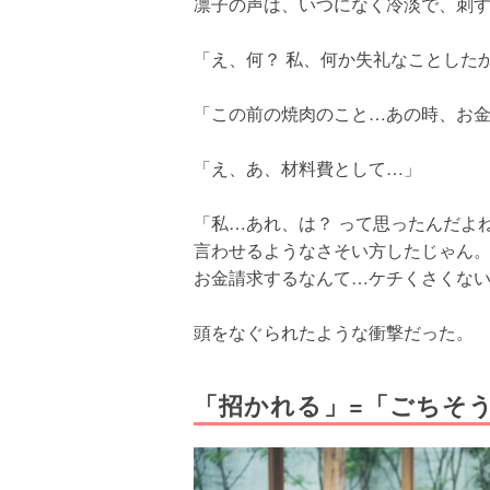
凛子の声は、いつになく冷淡で、刺
「え、何？ 私、何か失礼なことした
「この前の焼肉のこと…あの時、お金請
「え、あ、材料費として…」
「私…あれ、は？ って思ったんだよ
言わせるようなさそい方したじゃん。
お金請求するなんて…ケチくさくな
頭をなぐられたような衝撃だった。
「招かれる」=「ごちそ