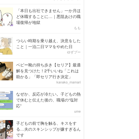
「本日も出社できません」一か月ほ
ど休職することに…｜悪阻あけの職
場復帰が地獄
もも
つらい時期を乗り越え、決意をした
こと｜一泊二日ママをやめた日
ゆずプー
ベビー靴の持ち歩き【セリア】最適
解を見つけた！2千いいね「これは
助かる」「即セリア行き決定」
kanako_mamari
なぜか、反応が冷たい。子どもの熱
で休むと伝えた後の、職場の“塩対
応”
ume
子どもの前で胸を触る、キスをす
る…夫のスキンシップが嫌すぎるん
です