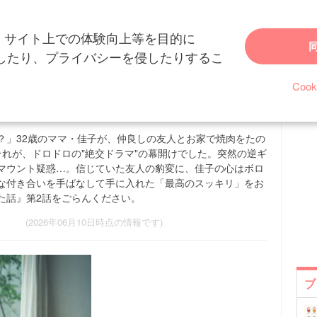
、サイト上での体験向上等を目的に
「ケチくさい」キレた親友に謝るも…壊れた絆はもう戻らない？｜割り勘でト
を特定したり、プライバシーを侵したりするこ
親友に謝るも…壊れた絆はもう戻ら
Coo
ブルになった話
？」32歳のママ・佳子が、仲良しの友人とお家で焼肉をたの
。それが、ドロドロの"絶交ドラマ"の幕開けでした。突然の逆ギ
いマウント疑惑…。信じていた友人の豹変に、佳子の心はボロ
な付き合いを手ばなして手に入れた「最高のスッキリ」をお
た話』第2話をごらんください。
(2026年06月10日時点の情報です)
ブ