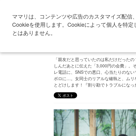
ママリは、コンテンツや広告のカスタマイズ配信
トップ
トレンド・イベント
ブログ・SNS
Cookieを使用します。Cookieによって個人
とはありません。
「ケチくさい」キレた
ない？｜割り勘でトラ
「親友だと思っていたのは私だけだったの
しんだあとに伝えた「3,000円の会費」
レ電話に、SNSでの悪口、心当たりのな
ボロに…。女同士のリアルな確執と、ムリ
とどけします！『割り勘でトラブルになっ