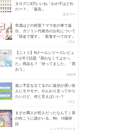
タログに9万いいね「わが子はどれ
だー？」「最高」
ゆずプー
常識はどの程度？ママ友の車で遠
出、ガソリン代相当のお礼について
「現金で渡す」「飲食すべて出す」
こびと
【ニトリ】Nクールシリーズレビュ
ーがXで話題『買わなくてよかっ
た』商品も？「待ってました」「買
おう」
nao16
遊ぶ予定を立てるのに返信が遅い友
人にモヤモヤ。やんわり言ってやり
たいけど、何と言えばいい？
こびと
まさか隣人が犯人だったなんて｜扉
の向こうに誰かいる。#9、10最終
話
シンクアフェーズ