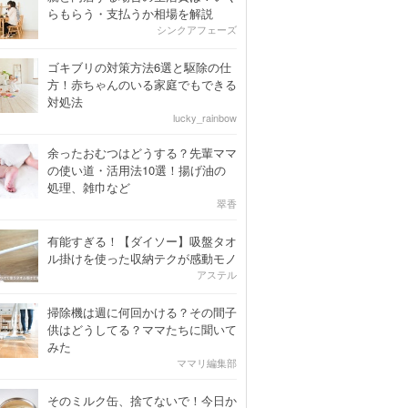
らもらう・支払うか相場を解説
シンクアフェーズ
ゴキブリの対策方法6選と駆除の仕
方！赤ちゃんのいる家庭でもできる
対処法
lucky_rainbow
余ったおむつはどうする？先輩ママ
の使い道・活用法10選！揚げ油の
処理、雑巾など
翠香
有能すぎる！【ダイソー】吸盤タオ
ル掛けを使った収納テクが感動モノ
アステル
掃除機は週に何回かける？その間子
供はどうしてる？ママたちに聞いて
みた
ママリ編集部
そのミルク缶、捨てないで！今日か