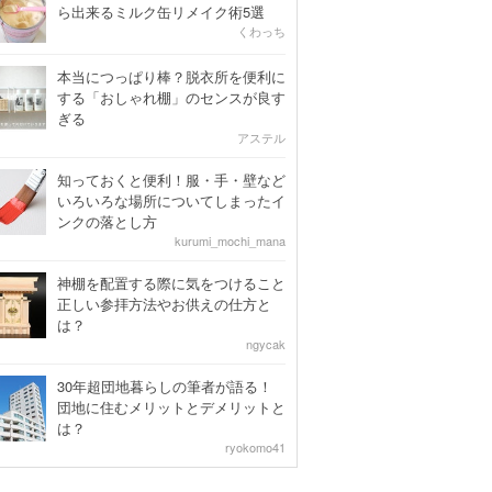
ら出来るミルク缶リメイク術5選
くわっち
本当につっぱり棒？脱衣所を便利に
する「おしゃれ棚」のセンスが良す
ぎる
アステル
知っておくと便利！服・手・壁など
いろいろな場所についてしまったイ
ンクの落とし方
kurumi_mochi_mana
神棚を配置する際に気をつけること
正しい参拝方法やお供えの仕方と
は？
ngycak
30年超団地暮らしの筆者が語る！
団地に住むメリットとデメリットと
は？
ryokomo41