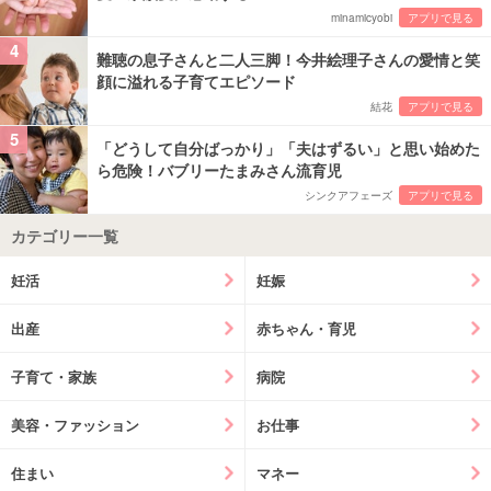
minamicyobi
アプリで見る
4
難聴の息子さんと二人三脚！今井絵理子さんの愛情と笑
顔に溢れる子育てエピソード
結花
アプリで見る
5
「どうして自分ばっかり」「夫はずるい」と思い始めた
ら危険！バブリーたまみさん流育児
シンクアフェーズ
アプリで見る
カテゴリー一覧
妊活
妊娠
出産
赤ちゃん・育児
子育て・家族
病院
美容・ファッション
お仕事
住まい
マネー