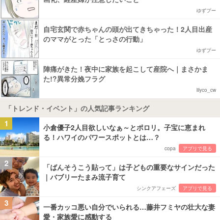
ゆずプー
自宅玄関で赤ちゃんの頭が出てきちゃった！2人目出産
のママがとった「とっさの行動」
ゆずプー
陣痛がきた！夜中に家族を起こして産院へ｜まさかま
た!?異常分娩フラグ
lilyco_cw
「トレンド・イベント」の人気記事ランキング
1
小倉優子2人目欲しいなぁ～とポロリ。子宝に恵まれ
る！ハワイのパワースポットとは…？
copa
アプリで見る
2
「ばんそうこう貼って」は子どもの重要なサインだった
｜バブリーたまみ流子育て
シンクアフェーズ
アプリで見る
3
一番カッコ悪い自分でいられる…藤井フミヤの壮大な妻
愛・家族愛に感動する