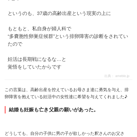
というのも、37歳の高齢出産という現実の上に
もともと、私自身が婦人科で
“多嚢胞性卵巣症候群”という排卵障害の診断をされてい
たので
妊活は長期戦になるな…と
覚悟をしていたからです
出典：
ameblo.jp
この言葉は、高齢出産を控えているお母さま達に勇気を与え、排
卵障害を抱えている妊活中の女性達に希望を与えてくれました♪
結婚も妊娠も亡き父親の願いがあった。
どうしても、自分の子供に男の子が欲しかった釈さんのお父さ