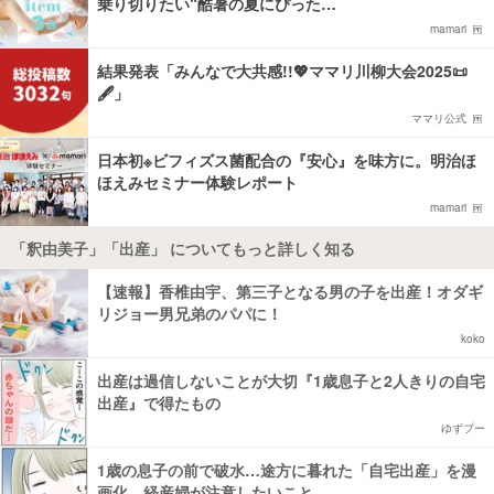
乗り切りたい“酷暑の夏にぴった…
mamari
結果発表「みんなで大共感!!💖ママリ川柳大会2025📜
🖋️」
ママリ公式
日本初※ビフィズス菌配合の『安心』を味方に。明治ほ
ほえみセミナー体験レポート
mamari
「釈由美子」「出産」 についてもっと詳しく知る
【速報】香椎由宇、第三子となる男の子を出産！オダギ
リジョー男兄弟のパパに！
koko
出産は過信しないことが大切『1歳息子と2人きりの自宅
出産』で得たもの
ゆずプー
1歳の息子の前で破水…途方に暮れた「自宅出産」を漫
画化、経産婦が注意したいこと