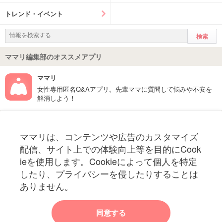
トレンド・イベント
ママリ編集部のオススメアプリ
ママリ
女性専用匿名Q&Aアプリ。先輩ママに質問して悩みや不安を
解消しよう！
フォローしてね！ママリ公式アカウント
ママリは、コンテンツや広告のカスタマイズ
妊娠〜子育て中のお役立ち情報を配信中
配信、サイト上での体験向上等を目的にCook
ieを使用します。Cookieによって個人を特定
したり、プライバシーを侵したりすることは
ありません。
ママリからのお知らせ
同意する