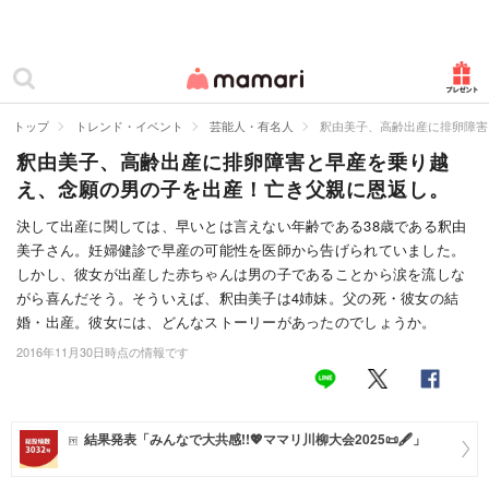
カテゴリー一覧
ママリ
妊活
トップ
トレンド・イベント
芸能人・有名人
釈由美子、高齢出産に排卵障害
釈由美子、高齢出産に排卵障害と早産を乗り越
妊娠
え、念願の男の子を出産！亡き父親に恩返し。
出産
決して出産に関しては、早いとは言えない年齢である38歳である釈由
美子さん。妊婦健診で早産の可能性を医師から告げられていました。
赤ちゃん・育児
しかし、彼女が出産した赤ちゃんは男の子であることから涙を流しな
子育て・家族
がら喜んだそう。そういえば、釈由美子は4姉妹。父の死・彼女の結
婚・出産。彼女には、どんなストーリーがあったのでしょうか。
病院
2016年11月30日時点の情報です
美容・ファッション
お仕事
結果発表「みんなで大共感!!💖ママリ川柳大会2025📜🖋️」
住まい