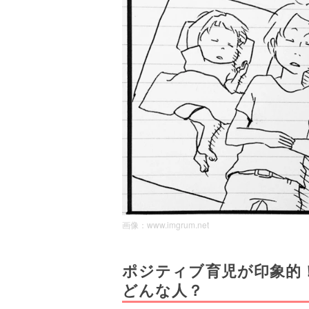
画像：
www.imgrum.net
ポジティブ育児が印象的！7
どんな人？