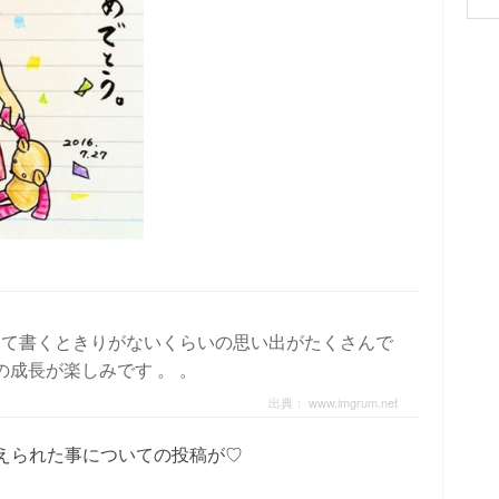
返して書くときりがないくらいの思い出がたくさんで
成長が楽しみです 。 。
出典：
www.imgrum.net
えられた事についての投稿が♡