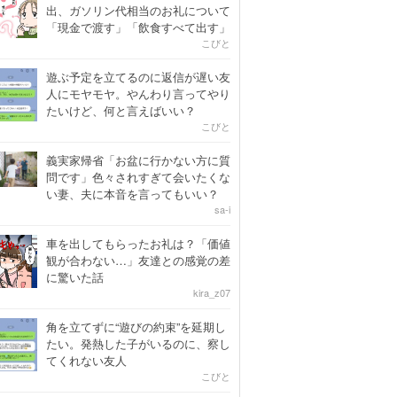
出、ガソリン代相当のお礼について
「現金で渡す」「飲食すべて出す」
こびと
遊ぶ予定を立てるのに返信が遅い友
人にモヤモヤ。やんわり言ってやり
たいけど、何と言えばいい？
こびと
義実家帰省「お盆に行かない方に質
問です」色々されすぎて会いたくな
い妻、夫に本音を言ってもいい？
sa-i
車を出してもらったお礼は？「価値
観が合わない…」友達との感覚の差
に驚いた話
kira_z07
角を立てずに“遊びの約束”を延期し
たい。発熱した子がいるのに、察し
てくれない友人
こびと