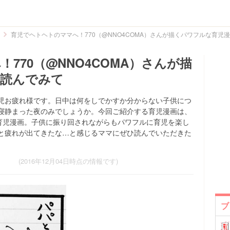
育児でヘトヘトのママへ！770（@NNO4COMA）さんが描くパワフルな育児
770（@NNO4COMA）さんが描
を読んでみて
児お疲れ様です。日中は何をしでかすか分からない子供につ
寝静まった夜のみでしょうか。今回ご紹介する育児漫画は、
く育児漫画。子供に振り回されながらもパワフルに育児を楽し
と疲れが出てきたな…と感じるママにぜひ読んでいただきた
(2016年12月04日時点の情報です)
ブ