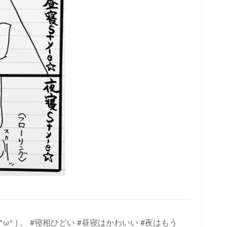
^ ) 。 #寝相ひどい #昼寝はかわいい #夜はもう