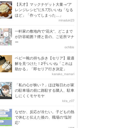
【天才】マックナゲット大量→“ア
レンジレシピ”に5.7万いいね「なる
ほど」「作ってしまった…」
minaduki23
一軒家の敷地内で“花火”、どこまで
が許容範囲？煙と音の、ご近所マナ
ー
ochibis
ベビー靴の持ち歩き【セリア】最適
解を見つけた！2千いいね「これは
助かる」「即セリア行き決定」
kanako_mamari
「私の心が狭い？」ほぼ毎日わが家
の駐車場の前に路駐する隣人、駐車
しにくくモヤモヤ
kira_z07
なぜか、反応が冷たい。子どもの熱
で休むと伝えた後の、職場の“塩対
応”
ume