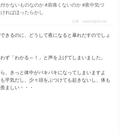
付かないものなのか #肩痛くないのか #夜中気づ
なければほったらかし
出典：
www.imgrum.net
ができるのに、どうして夜になると暴れだすのでしょ
思わず「わかる～！」と声を上げてしまいました。
たら、きっと体中がバキバキになってしまいますよ
ても平気だし、少々頭をぶつけても起きないし、体も
。羨ましい・・・