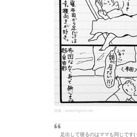
画像：
www.imgrum.net
足出して寝るのはママも同じです( ^ω