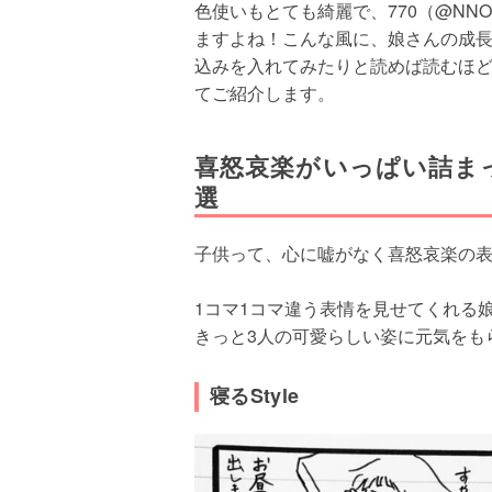
色使いもとても綺麗で、770（@NN
ますよね！こんな風に、娘さんの成
込みを入れてみたりと読めば読むほど
てご紹介します。
喜怒哀楽がいっぱい詰ま
選
子供って、心に嘘がなく喜怒哀楽の
1コマ1コマ違う表情を見せてくれる
きっと3人の可愛らしい姿に元気をも
寝るStyle