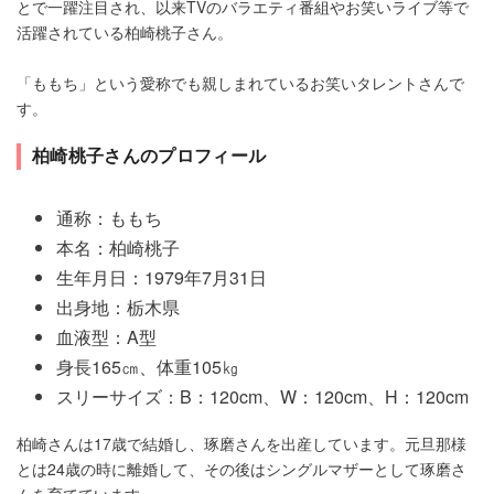
とで一躍注目され、以来TVのバラエティ番組やお笑いライブ等で
活躍されている柏崎桃子さん。
「ももち」という愛称でも親しまれているお笑いタレントさんで
す。
柏崎桃子さんのプロフィール
通称：ももち
本名：柏崎桃子
生年月日：1979年7月31日
出身地：栃木県
血液型：A型
身長165㎝、体重105㎏
スリーサイズ：B：120cm、W：120cm、H：120cm
柏崎さんは17歳で結婚し、琢磨さんを出産しています。元旦那様
とは24歳の時に離婚して、その後はシングルマザーとして琢磨さ