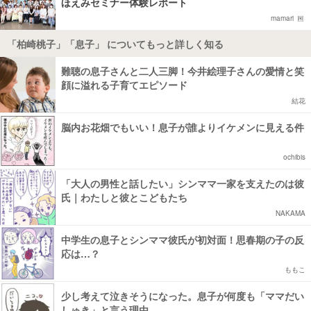
ほえみセミナー体験レポート
mamari
「柏崎桃子」「息子」 についてもっと詳しく知る
難聴の息子さんと二人三脚！今井絵理子さんの愛情と笑
顔に溢れる子育てエピソード
結花
脳内お花畑でもいい！息子が誰よりイケメンに見える件
ochibis
「大人の男性と話したい」シンママ一家を支えたのは彼
氏｜わたしと彼とこどもたち
NAKAMA
中学生の息子とシンママ彼氏が初対面！思春期の子の反
応は…？
ももこ
少し考えて泣きそうになった。息子が何度も「ママだい
しゅき」と言う理由