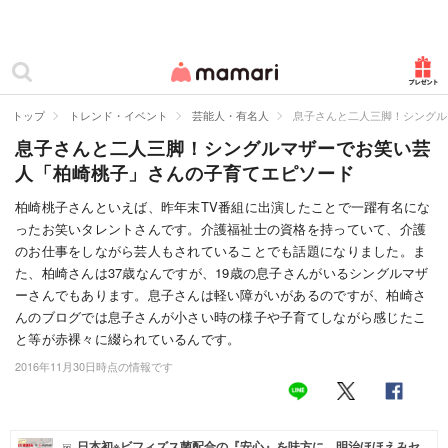
カテゴリー一覧
ママリ
妊活
トップ
トレンド・イベント
芸能人・有名人
息子さんと二人三脚！シングル
息子さんと二人三脚！シングルマザーでお笑い芸
妊娠
人「柏崎桃子」さんの子育てエピソード
出産
柏崎桃子さんといえば、昨年末TV番組に出演したことで一躍有名にな
ったお笑いタレントさんです。介護福祉士の資格を持っていて、介護
赤ちゃん・育児
のお仕事をしながら芸人もされていることでも話題になりました。ま
子育て・家族
た、柏崎さんは37歳なんですが、19歳の息子さんがいるシングルマザ
ーさんでもあります。息子さんは軽い障がいがあるのですが、柏崎さ
病院
んのブログでは息子さんが小さい時の様子や子育てしながら感じたこ
と等が赤裸々に綴られているんです。
美容・ファッション
2016年11月30日時点の情報です
お仕事
住まい
日本初※ビフィズス菌配合の『安心』を味方に。明治ほほえみセ