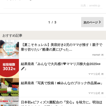
出典：
ameblo.jp
1/3
次のページ
おすすめ記事
【夏こそキュレル】美容好き2児のママが推す！親子で
乗り切りたい“酷暑の夏にぴった…
mamari
結果発表「みんなで大共感!!💖ママリ川柳大会2025📜
🖋️」
ママリ公式
結果発表「写真で投稿！📸みんなのブロック作品展🧱」
ママリ公式
日本初※ビフィズス菌配合の『安心』を味方に。明治ほ