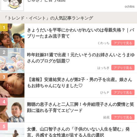
ochibis
「トレンド・イベント」の人気記事ランキング
1
きょうだいを平等にかわいがれないのは母親失格？｜バ
ブリーたまみ流子育て
くわっち
アプリで見る
2
昨年妊娠31週で出産！元たいそうのお姉さんいとうまゆ
さんのブログが話題♡
はっちき
アプリで見る
3
【速報】安達祐実さんが第2子・男の子を出産。娘さん
もお姉ちゃんになりました♡
ひらＰ
アプリで見る
4
難聴の息子さんと二人三脚！今井絵理子さんの愛情と笑
顔に溢れる子育てエピソード
結花
アプリで見る
5
女優、山口智子さんの「子供のいない人生を望む」発
言。共感する女性達が呈する人生の選択