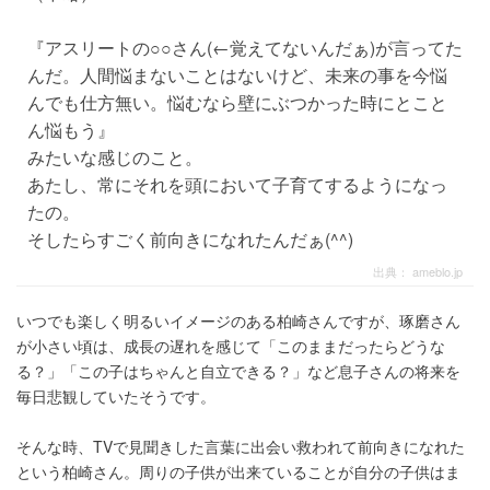
『アスリートの○○さん(←覚えてないんだぁ)が言ってた
んだ。人間悩まないことはないけど、未来の事を今悩
んでも仕方無い。悩むなら壁にぶつかった時にとこと
ん悩もう』
みたいな感じのこと。
あたし、常にそれを頭において子育てするようになっ
たの。
そしたらすごく前向きになれたんだぁ(^^)
出典：
ameblo.jp
いつでも楽しく明るいイメージのある柏崎さんですが、琢磨さん
が小さい頃は、成長の遅れを感じて「このままだったらどうな
る？」「この子はちゃんと自立できる？」など息子さんの将来を
毎日悲観していたそうです。
そんな時、TVで見聞きした言葉に出会い救われて前向きになれた
という柏崎さん。周りの子供が出来ていることが自分の子供はま