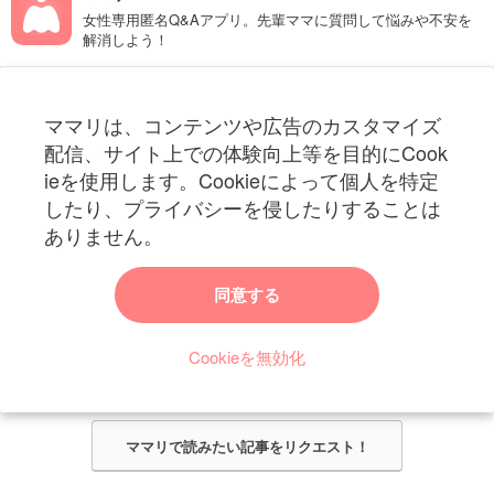
女性専用匿名Q&Aアプリ。先輩ママに質問して悩みや不安を
解消しよう！
フォローしてね！ママリ公式アカウント
ママリは、コンテンツや広告のカスタマイズ
妊娠〜子育て中のお役立ち情報を配信中
配信、サイト上での体験向上等を目的にCook
ieを使用します。Cookieによって個人を特定
したり、プライバシーを侵したりすることは
ありません。
ママリからのお知らせ
同意する
今ママリで読みたい記事は何ですか？
Cookieを無効化
ママリ編集部がみなさんのご意見をもとに記事を作成させていただきま
す！
ママリで読みたい記事をリクエスト！