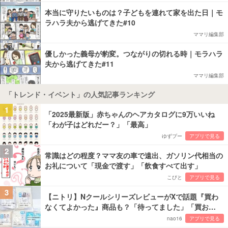
本当に守りたいものは？子どもを連れて家を出た日｜モ
ラハラ夫から逃げてきた#10
ママリ編集部
優しかった義母が豹変。つながりの切れる時｜モラハラ
夫から逃げてきた#11
ママリ編集部
「トレンド・イベント」の人気記事ランキング
1
「2025最新版」赤ちゃんのヘアカタログに9万いいね
「わが子はどれだー？」「最高」
ゆずプー
アプリで見る
2
常識はどの程度？ママ友の車で遠出、ガソリン代相当の
お礼について「現金で渡す」「飲食すべて出す」
こびと
アプリで見る
3
【ニトリ】NクールシリーズレビューがXで話題『買わ
なくてよかった』商品も？「待ってました」「買お…
nao16
アプリで見る