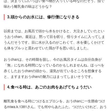
は、決まって口いっぱい食べ物が入っている時なのだそう。指で
味わう離乳食の味はどうかな？
3.頭からのお水には、修行僧になりきる
以前までは、お風呂で頭から水をかけると、大泣きしていたとい
うおうchan。最近は、黙って目を瞑り、悟りタイムに入ってしま
うんだそうです。目に水が入るのがこわくて、水を優しくかけて
も体をブルッと震わせていた我が子を思い出しました。
おうchanは、その時期を脱し、今のお風呂タイムは自分自身が
「無」になれる時間になっているのかもしれませんね。ほっぺを
赤くしたおうchanの頭から、湯気が出ているところを想像する
と、ますますおうchanの魅力にはまってしまいそうです。
4.食べる時は、あごのお肉をあげてちょうだい
離乳食を食べる時につけるエプロンを、おうchanに一生懸命つけ
るmiwa.k.1381さん。でも何やらあたふた。つけたいけれど、おう