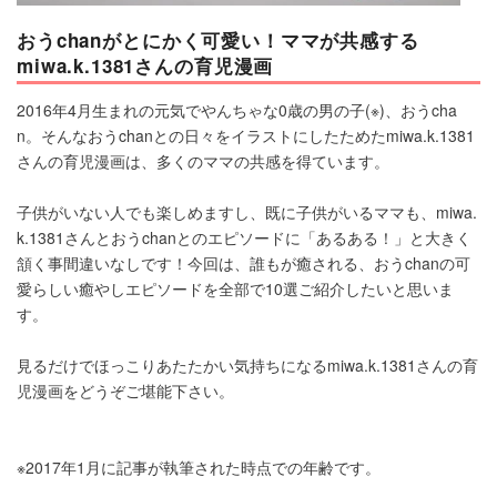
おうchanがとにかく可愛い！ママが共感する
miwa.k.1381さんの育児漫画
2016年4月生まれの元気でやんちゃな0歳の男の子(※)、おうcha
n。そんなおうchanとの日々をイラストにしたためたmiwa.k.1381
さんの育児漫画は、多くのママの共感を得ています。
子供がいない人でも楽しめますし、既に子供がいるママも、miwa.
k.1381さんとおうchanとのエピソードに「あるある！」と大きく
頷く事間違いなしです！今回は、誰もが癒される、おうchanの可
愛らしい癒やしエピソードを全部で10選ご紹介したいと思いま
す。
見るだけでほっこりあたたかい気持ちになるmiwa.k.1381さんの育
児漫画をどうぞご堪能下さい。
※2017年1月に記事が執筆された時点での年齢です。