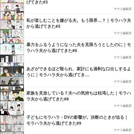
げてきた#3
ママリ編集部
私が楽しむことを嫌がる夫。もう限界…？｜モラハラ夫
から逃げてきた#5
ママリ編集部
暴力をふるうようになった夫を見限ろうとしたのに｜モ
ラハラ夫から逃げてきた#6
ママリ編集部
あざができるほど殴られ、家計にも過剰な口出しするよ
うに｜モラハラ夫から逃げてき…
ママリ編集部
家族を見放している？夫への気持ちは枯渇した｜モラハ
ラ夫から逃げてきた#8
ママリ編集部
子どもにモラハラ・DVの影響が。決断のときが迫る｜
モラハラ夫から逃げてきた#9
ママリ編集部