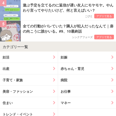
4
遊ぶ予定を立てるのに返信が遅い友人にモヤモヤ。やん
わり言ってやりたいけど、何と言えばいい？
こびと
アプリで見る
5
全ての行動がバレていた？隣人が犯人だったなんて｜扉
の向こうに誰かいる。#9、10最終話
シンクアフェーズ
アプリで見る
カテゴリー一覧
妊活
妊娠
出産
赤ちゃん・育児
子育て・家族
病院
美容・ファッション
お仕事
住まい
マネー
トレンド・イベント