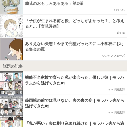
歳児のおもしろあるある」第2弾
くわっち
「子供が生まれる前と後、どっちがよかった？」と考え
ると…【育児漫画】
shima
ありえない失態！今まで完璧だったのに…小学校におけ
る集金の罠
シンクアフェーズ
話題の記事
機能不全家族で育った私が出会った、優しい彼｜モラハ
ラ夫から逃げてきた#1
ママリ編集部
義両親の前では見せない、夫の裏の姿｜モラハラ夫から
逃げてきた#2
ママリ編集部
「私が悪い」夫に刷り込まれ続けた｜モラハラ夫から逃