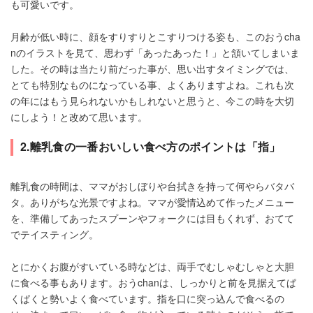
も可愛いです。
月齢が低い時に、顔をすりすりとこすりつける姿も、このおうcha
nのイラストを見て、思わず「あったあった！」と頷いてしまいま
した。その時は当たり前だった事が、思い出すタイミングでは、
とても特別なものになっている事、よくありますよね。これも次
の年にはもう見られないかもしれないと思うと、今この時を大切
にしよう！と改めて思います。
2.離乳食の一番おいしい食べ方のポイントは「指」
離乳食の時間は、ママがおしぼりや台拭きを持って何やらバタバ
タ。ありがちな光景ですよね。ママが愛情込めて作ったメニュー
を、準備してあったスプーンやフォークには目もくれず、おてて
でテイスティング。
とにかくお腹がすいている時などは、両手でむしゃむしゃと大胆
に食べる事もあります。おうchanは、しっかりと前を見据えてぱ
くぱくと勢いよく食べています。指を口に突っ込んで食べるの