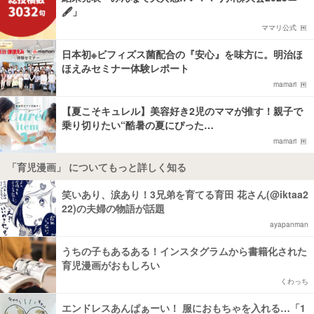
🖋️」
ママリ公式
日本初※ビフィズス菌配合の『安心』を味方に。明治ほ
ほえみセミナー体験レポート
mamari
【夏こそキュレル】美容好き2児のママが推す！親子で
乗り切りたい“酷暑の夏にぴった…
mamari
「育児漫画」 についてもっと詳しく知る
笑いあり、涙あり！3兄弟を育てる育田 花さん(@iktaa2
22)の夫婦の物語が話題
ayapanman
うちの子もあるある！インスタグラムから書籍化された
育児漫画がおもしろい
くわっち
エンドレスあんぱぁーい！ 服におもちゃを入れる…「1