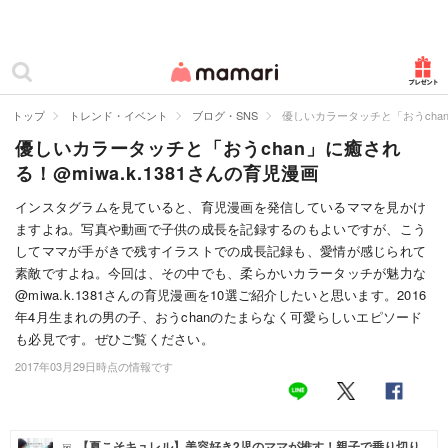
カテゴリー一覧
ママリ
妊活
トップ
トレンド・イベント
ブログ・SNS
優しいカラータッチと「おうchan」
優しいカラータッチと「おうchan」に癒され
妊娠
る！@miwa.k.1381さんの育児漫画
出産
インスタグラムを見ていると、育児漫画を発信しているママを見かけ
ますよね。写真や動画で子供の成長を記録するのもよいですが、こう
赤ちゃん・育児
してママが手がきで残すイラストでの成長記録も、愛情が感じられて
子育て・家族
素敵ですよね。今回は、その中でも、柔らかいカラータッチが魅力な
@miwa.k.1381さんの育児漫画を10選ご紹介したいと思います。2016
病院
年4月生まれの男の子、おうchanのたまらなく可愛らしいエピソード
も必見です。ぜひご覧ください。
美容・ファッション
2017年03月29日時点の情報です
お仕事
住まい
【夏こそキュレル】美容好き2児のママが推す！親子で乗り切り