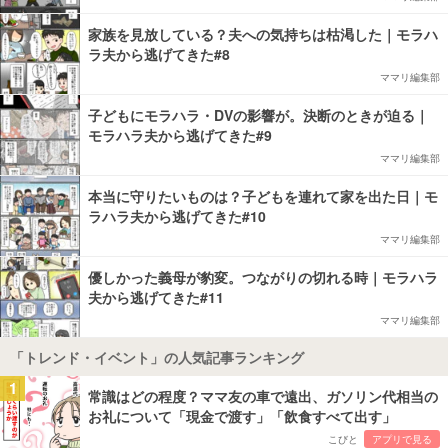
家族を見放している？夫への気持ちは枯渇した｜モラハ
ラ夫から逃げてきた#8
ママリ編集部
子どもにモラハラ・DVの影響が。決断のときが迫る｜
モラハラ夫から逃げてきた#9
ママリ編集部
本当に守りたいものは？子どもを連れて家を出た日｜モ
ラハラ夫から逃げてきた#10
ママリ編集部
優しかった義母が豹変。つながりの切れる時｜モラハラ
夫から逃げてきた#11
ママリ編集部
「トレンド・イベント」の人気記事ランキング
1
常識はどの程度？ママ友の車で遠出、ガソリン代相当の
お礼について「現金で渡す」「飲食すべて出す」
こびと
アプリで見る