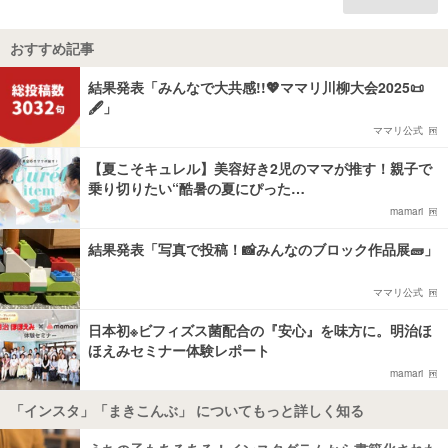
おすすめ記事
結果発表「みんなで大共感!!💖ママリ川柳大会2025📜
🖋️」
ママリ公式
【夏こそキュレル】美容好き2児のママが推す！親子で
乗り切りたい“酷暑の夏にぴった…
mamari
結果発表「写真で投稿！📸みんなのブロック作品展🧱」
ママリ公式
日本初※ビフィズス菌配合の『安心』を味方に。明治ほ
ほえみセミナー体験レポート
mamari
「インスタ」「まきこんぶ」 についてもっと詳しく知る