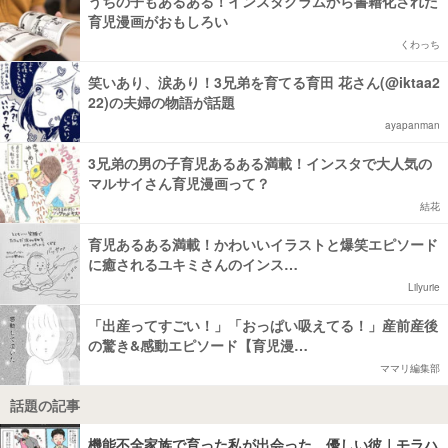
うちの子もあるある！インスタグラムから書籍化された
育児漫画がおもしろい
くわっち
笑いあり、涙あり！3兄弟を育てる育田 花さん(@iktaa2
22)の夫婦の物語が話題
ayapanman
3兄弟の男の子育児あるある満載！インスタで大人気の
マルサイさん育児漫画って？
結花
育児あるある満載！かわいいイラストと爆笑エピソード
に癒されるユキミさんのインス…
Lilyurie
「出産ってすごい！」「おっぱい吸えてる！」産前産後
の驚き&感動エピソード【育児漫…
ママリ編集部
話題の記事
機能不全家族で育った私が出会った、優しい彼｜モラハ