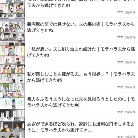
ラ夫から逃げてきた#1
ママリ編集部
義両親の前では見せない、夫の裏の姿｜モラハラ夫から
逃げてきた#2
ママリ編集部
「私が悪い」夫に刷り込まれ続けた｜モラハラ夫から逃
げてきた#3
ママリ編集部
私が楽しむことを嫌がる夫。もう限界…？｜モラハラ夫
から逃げてきた#5
ママリ編集部
暴力をふるうようになった夫を見限ろうとしたのに｜モ
ラハラ夫から逃げてきた#6
ママリ編集部
あざができるほど殴られ、家計にも過剰な口出しするよ
うに｜モラハラ夫から逃げてき…
ママリ編集部