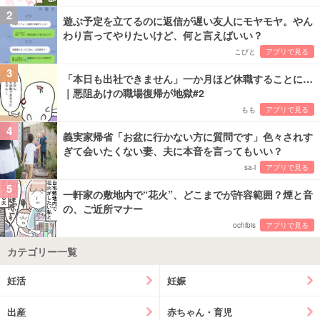
2
遊ぶ予定を立てるのに返信が遅い友人にモヤモヤ。やん
わり言ってやりたいけど、何と言えばいい？
こびと
アプリで見る
3
「本日も出社できません」一か月ほど休職することに…
｜悪阻あけの職場復帰が地獄#2
もも
アプリで見る
4
義実家帰省「お盆に行かない方に質問です」色々されす
ぎて会いたくない妻、夫に本音を言ってもいい？
sa-i
アプリで見る
5
一軒家の敷地内で“花火”、どこまでが許容範囲？煙と音
の、ご近所マナー
ochibis
アプリで見る
カテゴリー一覧
妊活
妊娠
出産
赤ちゃん・育児