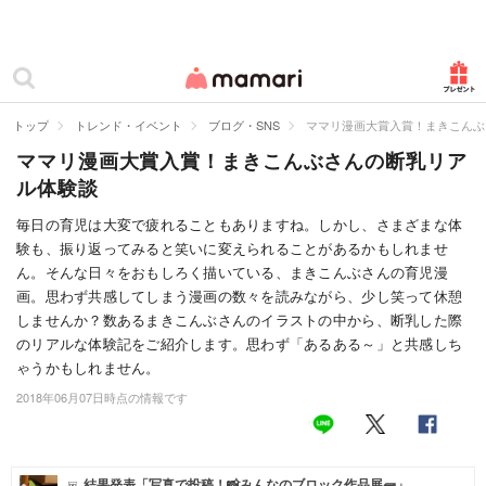
カテゴリー一覧
ママリ
妊活
トップ
トレンド・イベント
ブログ・SNS
ママリ漫画大賞入賞！まきこんぶ
ママリ漫画大賞入賞！まきこんぶさんの断乳リア
妊娠
ル体験談
出産
毎日の育児は大変で疲れることもありますね。しかし、さまざまな体
験も、振り返ってみると笑いに変えられることがあるかもしれませ
赤ちゃん・育児
ん。そんな日々をおもしろく描いている、まきこんぶさんの育児漫
子育て・家族
画。思わず共感してしまう漫画の数々を読みながら、少し笑って休憩
しませんか？数あるまきこんぶさんのイラストの中から、断乳した際
病院
のリアルな体験記をご紹介します。思わず「あるある～」と共感しち
ゃうかもしれません。
美容・ファッション
2018年06月07日時点の情報です
お仕事
住まい
結果発表「写真で投稿！📸みんなのブロック作品展🧱」