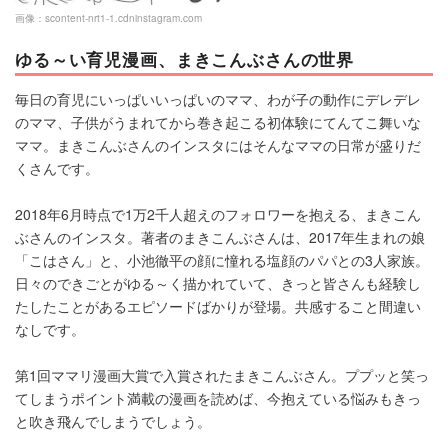
画像：
scontent-nrt1-1.cdninstagram.com
ゆる～い育児漫画、まきこんぶさんの世界
毎日の育児にいっぱいいっぱいのママ、わが子の動作にデレデレ
のママ、子供がうまれてから巻き起こる初体験にてんてこ舞いな
ママ。まきこんぶさんのインスタにはそんなママの日常が盛りだ
くさんです。
2018年6月時点で1万2千人超えのフォロワーを抱える、まきこん
ぶさんのインスタ。著者のまきこんぶさんは、2017年生まれの娘
「こはさん」と、小池徹平の顔に憧れる塩顔のパパとの3人家族。
日々のできごとがゆる～く描かれていて、きっと皆さんも経験し
たしたことがあるエピソードばかりが登場。共感すること間違い
なしです。
第1回ママリ漫画大賞で入賞されたまきこんぶさん。ププッと笑っ
てしまうポイント満載の漫画を読めば、今抱えている悩みもきっ
と吹き飛んでしまうでしょう。