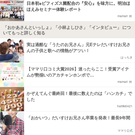
日本初※ビフィズス菌配合の『安心』を味方に。明治ほ
ほえみセミナー体験レポート
mamari
「おかあさんといっしょ」「小林よしひさ」「インタビュー」 につ
いてもっと詳しく知る
実は過酷な「うたのお兄さん」元Eテレだいすけお兄さ
んの子供と歌への情熱がアツい！
はっちき
【ママリ口コミ大賞2026】迷ったらここ！受賞アイテ
ムが勢揃いのアカチャンホンポで…
mamari
かぞえてんぐ最終回！最後に数えたのは「ハンカチ」で
した
hattiki0421
「おかいつ」だいすけお兄さん卒業を発表！最長9年間
ママリ公式