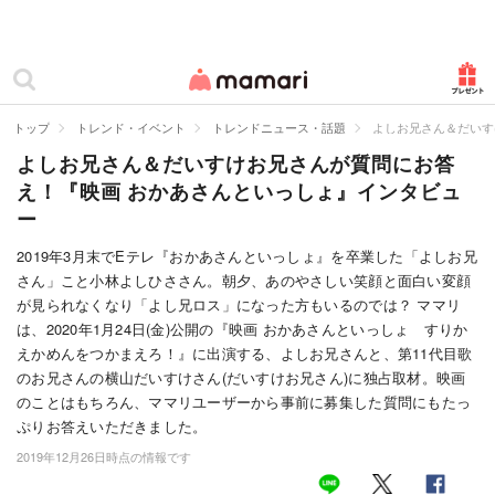
カテゴリー一覧
ママリ
妊活
トップ
トレンド・イベント
トレンドニュース・話題
よしお兄さん＆だいす
よしお兄さん＆だいすけお兄さんが質問にお答
妊娠
え！『映画 おかあさんといっしょ』インタビュ
出産
ー
赤ちゃん・育児
2019年3月末でEテレ『おかあさんといっしょ』を卒業した「よしお兄
さん」こと小林よしひささん。朝夕、あのやさしい笑顔と面白い変顔
子育て・家族
が見られなくなり「よし兄ロス」になった方もいるのでは？ ママリ
は、2020年1月24日(金)公開の『映画 おかあさんといっしょ すりか
病院
えかめんをつかまえろ！』に出演する、よしお兄さんと、第11代目歌
のお兄さんの横山だいすけさん(だいすけお兄さん)に独占取材。映画
美容・ファッション
のことはもちろん、ママリユーザーから事前に募集した質問にもたっ
ぷりお答えいただきました。
お仕事
2019年12月26日時点の情報です
住まい