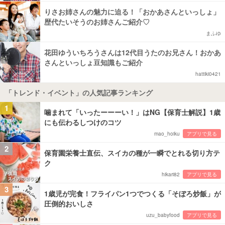
りさお姉さんの魅力に迫る！「おかあさんといっしょ」
歴代たいそうのお姉さんご紹介♡
まふゆ
花田ゆういちろうさんは12代目うたのお兄さん！おかあ
さんといっしょ豆知識もご紹介
hattiki0421
「トレンド・イベント」の人気記事ランキング
1
噛まれて「いったーーーい！」はNG【保育士解説】1歳
にも伝わるしつけのコツ
mao_hoiku
アプリで見る
2
保育園栄養士直伝、スイカの種が一瞬でとれる切り方テ
ク
hikari82
アプリで見る
3
1歳児が完食！フライパン1つでつくる「そぼろ炒飯」が
圧倒的おいしさ
uzu_babyfood
アプリで見る