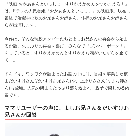
『映画 おかあさんといっしょ すりかえかめんをつかまえろ！』
は、Eテレの人気番組『おかあさんといっしょ』の映画版。現在同
番組で活躍中の歌のお兄さんお姉さん、体操のお兄さんお姉さん
らが出演します。
今作は、そんな現役メンバーたちとよしお兄さんの再会から始ま
るお話。久しぶりの再会を喜び、みんなで『ブンバ・ボーン！』
をしていると、すりかえかめんとすりかえお嬢がいたずらを企て
て…。
ドキドキ、ワクワクが詰まったお話の中には、番組を卒業した横
山だいすけさん(だいすけお兄さん)や、上原りささん(りさお姉さ
ん)も登場。人気の楽曲もたっぷり盛り込まれ、親子で楽しめる内
容です。
ママリユーザーの声に、よしお兄さん＆だいすけお
兄さんが回答