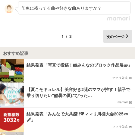
印象に残ってる曲や好きな曲ありますか？
1/3
次のページ
おすすめ記事
結果発表「写真で投稿！📸みんなのブロック作品展🧱」
ママリ公式
【夏こそキュレル】美容好き2児のママが推す！親子で
乗り切りたい“酷暑の夏にぴった…
mamari
結果発表「みんなで大共感!!💖ママリ川柳大会2025📜
🖋️」
ママリ公式