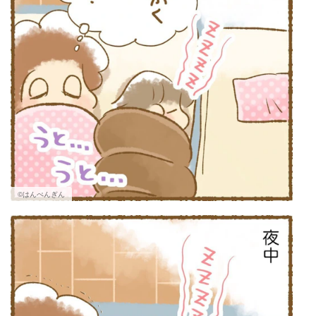
©はんぺんぎん