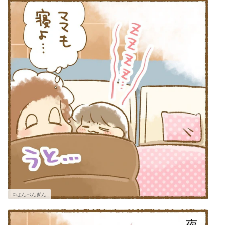
©はんぺんぎん