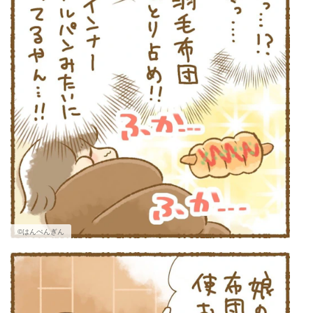
©はんぺんぎん