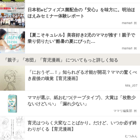
日本初※ビフィズス菌配合の『安心』を味方に。明治ほ
ほえみセミナー体験レポート
mamari
【夏こそキュレル】美容好き2児のママが推す！親子で
乗り切りたい“酷暑の夏にぴった…
mamari
「親子」「布団」「育児漫画」 についてもっと詳しく知る
「におうぞ…！」知られざる才能が開花？ママの驚くべ
き産後の嗅覚【育児漫画】
kira_z07
ママが選ぶ、紙おむつ(テープタイプ)、大賞は「枚数少
ないけどいい」「漏れ少ない」
ママリ編集部
育児はつらく大変なことばかり。だけど、いつか必ず終
わりがくる【育児漫画】
むつみん