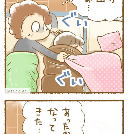
©はんぺんぎん