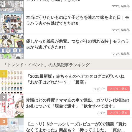
ママリ編集部
本当に守りたいものは？子どもを連れて家を出た日｜モ
ラハラ夫から逃げてきた#10
ママリ編集部
優しかった義母が豹変。つながりの切れる時｜モラハラ
夫から逃げてきた#11
ママリ編集部
「トレンド・イベント」の人気記事ランキング
1
「2025最新版」赤ちゃんのヘアカタログに9万いいね
「わが子はどれだー？」「最高」
ゆずプー
アプリで見る
2
常識はどの程度？ママ友の車で遠出、ガソリン代相当の
お礼について「現金で渡す」「飲食すべて出す」
こびと
アプリで見る
3
【ニトリ】NクールシリーズレビューがXで話題『買わ
なくてよかった』商品も？「待ってました」「買お…