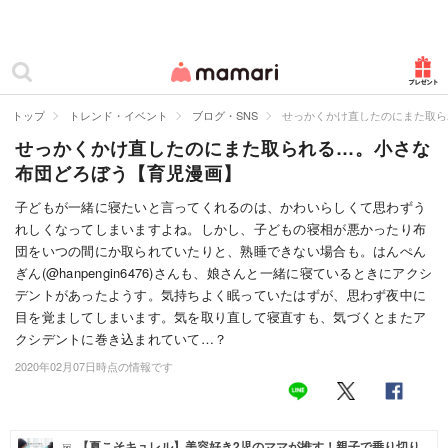
カテゴリー一覧
ママリ
妊活
トップ
トレンド・イベント
ブログ・SNS
せっかくかけ直したのにまた取ら
せっかくかけ直したのにまた取られる…。小さな
妊娠
布団どろぼう【育児漫画】
出産
子どもが一緒に寝たいと言ってくれるのは、かわいらしくて思わずう
れしくなってしまいますよね。しかし、子どもの寝相が悪かったり布
赤ちゃん・育児
団をいつの間にか取られていたりと、熟睡できない場合も。はんぺん
子育て・家族
ぎん(@hanpengin6476)さんも、娘さんと一緒に寝ているときにアクシ
デントがあったようす。気持ちよく眠っていたはずが、思わず夜中に
病院
目を覚ましてしまいます。気を取り直して寝直すも、気づくとまたア
クシデントに巻き込まれていて…？
美容・ファッション
2020年02月07日時点の情報です
お仕事
住まい
【夏こそキュレル】美容好き2児のママが推す！親子で乗り切り