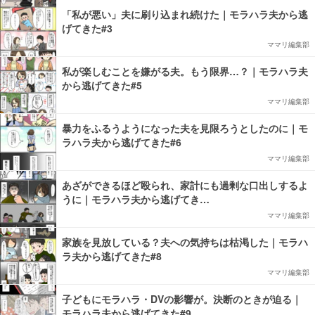
「私が悪い」夫に刷り込まれ続けた｜モラハラ夫から逃
げてきた#3
ママリ編集部
私が楽しむことを嫌がる夫。もう限界…？｜モラハラ夫
から逃げてきた#5
ママリ編集部
暴力をふるうようになった夫を見限ろうとしたのに｜モ
ラハラ夫から逃げてきた#6
ママリ編集部
あざができるほど殴られ、家計にも過剰な口出しするよ
うに｜モラハラ夫から逃げてき…
ママリ編集部
家族を見放している？夫への気持ちは枯渇した｜モラハ
ラ夫から逃げてきた#8
ママリ編集部
子どもにモラハラ・DVの影響が。決断のときが迫る｜
モラハラ夫から逃げてきた#9