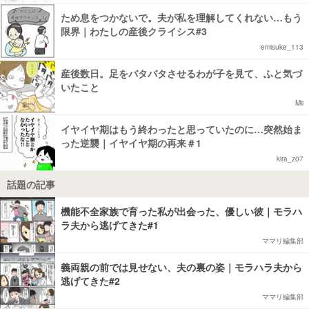
ため息をつかないで。夫が私を理解してくれない…もう
限界｜わたしの産後クライシス#3
emisuke_113
産後数日。足をバタバタさせるわが子を見て、ふと気づ
いたこと
Mii
イヤイヤ期はもう終わったと思っていたのに…突然始ま
った逆襲｜イヤイヤ期の再来＃1
kira_z07
話題の記事
機能不全家族で育った私が出会った、優しい彼｜モラハ
ラ夫から逃げてきた#1
ママリ編集部
義両親の前では見せない、夫の裏の姿｜モラハラ夫から
逃げてきた#2
ママリ編集部