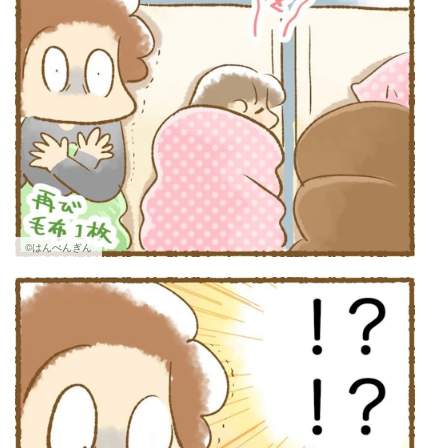
©はんぺんぎん