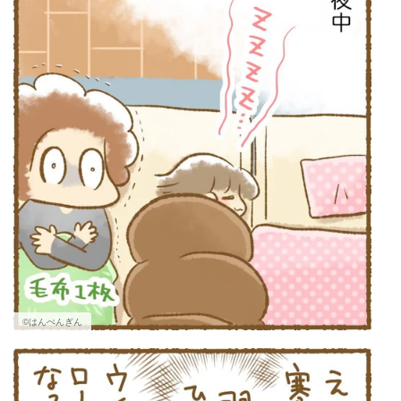
©はんぺんぎん