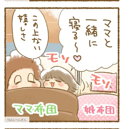
©はんぺんぎん