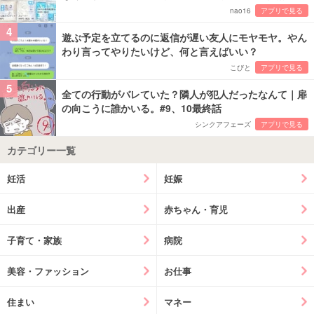
nao16
アプリで見る
4
遊ぶ予定を立てるのに返信が遅い友人にモヤモヤ。やん
わり言ってやりたいけど、何と言えばいい？
こびと
アプリで見る
5
全ての行動がバレていた？隣人が犯人だったなんて｜扉
の向こうに誰かいる。#9、10最終話
シンクアフェーズ
アプリで見る
カテゴリー一覧
妊活
妊娠
出産
赤ちゃん・育児
子育て・家族
病院
美容・ファッション
お仕事
住まい
マネー