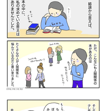
©ma.me.ne.ko