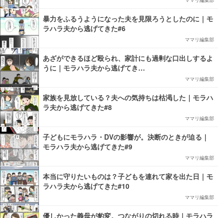
ママリ編集部
暴力をふるうようになった夫を見限ろうとしたのに｜モ
ラハラ夫から逃げてきた#6
ママリ編集部
あざができるほど殴られ、家計にも過剰な口出しするよ
うに｜モラハラ夫から逃げてき…
ママリ編集部
家族を見放している？夫への気持ちは枯渇した｜モラハ
ラ夫から逃げてきた#8
ママリ編集部
子どもにモラハラ・DVの影響が。決断のときが迫る｜
モラハラ夫から逃げてきた#9
ママリ編集部
本当に守りたいものは？子どもを連れて家を出た日｜モ
ラハラ夫から逃げてきた#10
ママリ編集部
優しかった義母が豹変。つながりの切れる時｜モラハラ