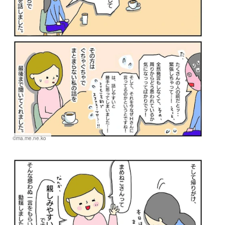
©ma.me.ne.ko