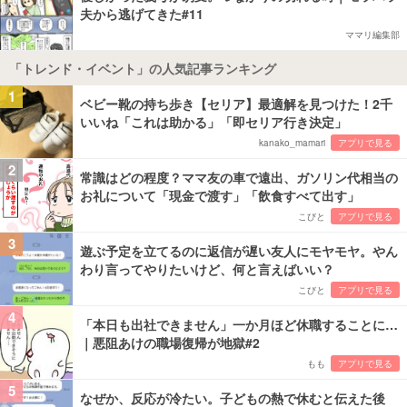
夫から逃げてきた#11
ママリ編集部
「トレンド・イベント」の人気記事ランキング
1
ベビー靴の持ち歩き【セリア】最適解を見つけた！2千
いいね「これは助かる」「即セリア行き決定」
kanako_mamari
アプリで見る
2
常識はどの程度？ママ友の車で遠出、ガソリン代相当の
お礼について「現金で渡す」「飲食すべて出す」
こびと
アプリで見る
3
遊ぶ予定を立てるのに返信が遅い友人にモヤモヤ。やん
わり言ってやりたいけど、何と言えばいい？
こびと
アプリで見る
4
「本日も出社できません」一か月ほど休職することに…
｜悪阻あけの職場復帰が地獄#2
もも
アプリで見る
5
なぜか、反応が冷たい。子どもの熱で休むと伝えた後