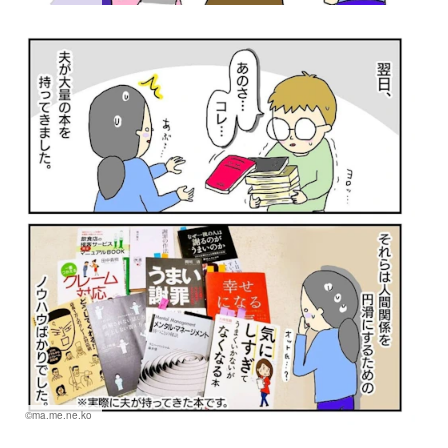
©ma.me.ne.ko