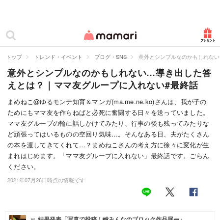
カテゴリー一覧
ママリ
妊活
トップ
トレンド・イベント
ブログ・SNS
意外とシンプルなのかもしれない
意外とシンプルなのかもしれない…導き出した答
妊娠
えとは？｜ママ友グループに入れない#最終話
出産
まめねこ@ゆるモンテ知育＆マンガ(ma.me.ne.ko)さんは、我が子の
ためにもママ友を作らねばと必死に奮闘する日々を送っていました。
赤ちゃん・育児
ママ友グループの輪に話しかけてみたり、行事の後も残ってみたりな
子育て・家族
ど頑張ってはいるものの空回り気味…。そんなある日、夫がたくさん
の本を渡してきてくれて…？まめねこさんの考え方に徐々に変化が生
病院
まれはじめます。「ママ友グループに入れない」最終話です。ごらん
ください。
美容・ファッション
2021年07月26日時点の情報です
お仕事
住まい
結果発表「写真で投稿！📸みんなのブロック作品展🧱」