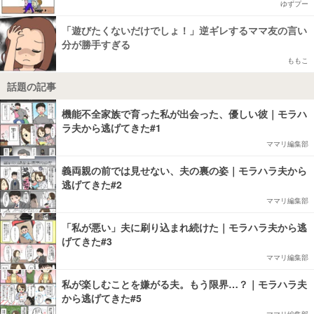
ゆずプー
「遊びたくないだけでしょ！」逆ギレするママ友の言い
分が勝手すぎる
ももこ
話題の記事
機能不全家族で育った私が出会った、優しい彼｜モラハ
ラ夫から逃げてきた#1
ママリ編集部
義両親の前では見せない、夫の裏の姿｜モラハラ夫から
逃げてきた#2
ママリ編集部
「私が悪い」夫に刷り込まれ続けた｜モラハラ夫から逃
げてきた#3
ママリ編集部
私が楽しむことを嫌がる夫。もう限界…？｜モラハラ夫
から逃げてきた#5