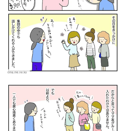
©ma.me.ne.ko