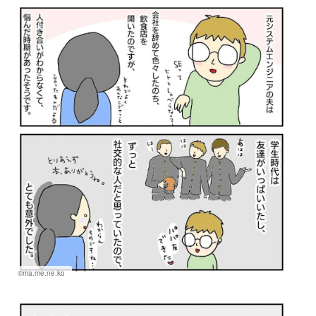
©ma.me.ne.ko