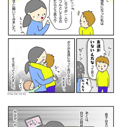
©ma.me.ne.ko