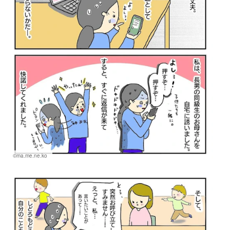
©ma.me.ne.ko