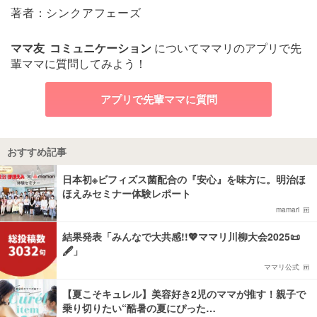
著者：シンクアフェーズ
ママ友
コミュニケーション
についてママリのアプリで先
輩ママに質問してみよう！
アプリで先輩ママに質問
おすすめ記事
日本初※ビフィズス菌配合の『安心』を味方に。明治ほ
ほえみセミナー体験レポート
mamari
結果発表「みんなで大共感!!💖ママリ川柳大会2025📜
🖋️」
ママリ公式
【夏こそキュレル】美容好き2児のママが推す！親子で
乗り切りたい“酷暑の夏にぴった…