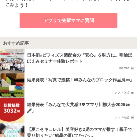
てみよう！
アプリで先輩ママに質問
おすすめ記事
日本初※ビフィズス菌配合の『安心』を味方に。明治ほ
ほえみセミナー体験レポート
mamari
結果発表「写真で投稿！📸みんなのブロック作品展🧱」
ママリ公式
結果発表「みんなで大共感!!💖ママリ川柳大会2025📜
🖋️」
ママリ公式
【夏こそキュレル】美容好き2児のママが推す！親子で
乗り切りたい“酷暑の夏にぴった…