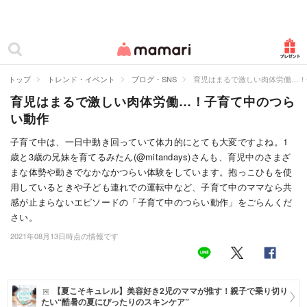
カテゴリー一覧
ママリ
妊活
トップ
トレンド・イベント
ブログ・SNS
育児はまるで激しい肉体労働…！
育児はまるで激しい肉体労働…！子育て中のつら
妊娠
い動作
出産
子育て中は、一日中動き回っていて体力的にとても大変ですよね。1
歳と3歳の兄妹を育てるみたん(@mitandays)さんも、育児中のさまざ
赤ちゃん・育児
まな体勢や動きでなかなかつらい体験をしています。抱っこひもを使
子育て・家族
用しているときや子ども連れでの運転中など、子育て中のママなら共
感が止まらないエピソードの「子育て中のつらい動作」をごらんくだ
病院
さい。
2021年08月13日時点の情報です
美容・ファッション
お仕事
【夏こそキュレル】美容好き2児のママが推す！親子で乗り切り
住まい
たい“酷暑の夏にぴったりのスキンケア”