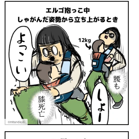
©︎mitandays