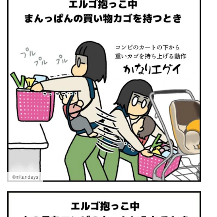
©︎mitandays