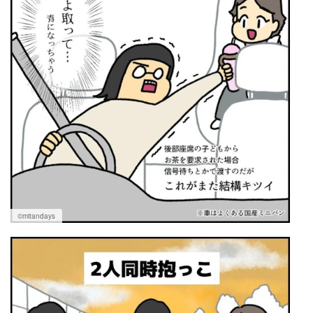
©︎mitandays