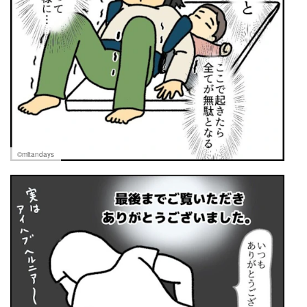
©︎mitandays