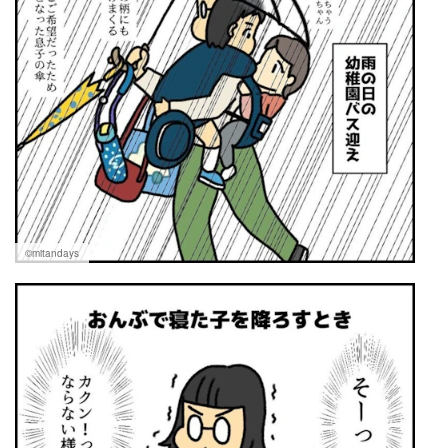
©︎mitandays