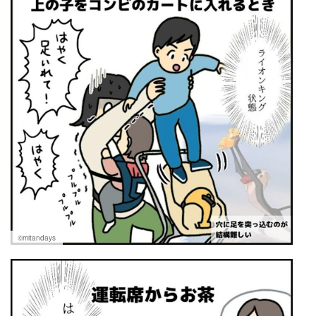
©︎mitandays