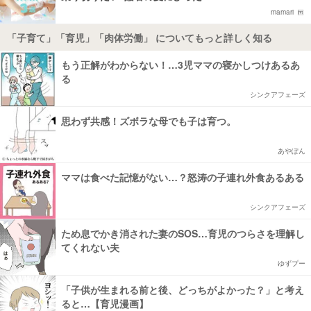
mamari
「子育て」「育児」「肉体労働」 についてもっと詳しく知る
もう正解がわからない！…3児ママの寝かしつけあるあ
る
シンクアフェーズ
思わず共感！ズボラな母でも子は育つ。
あやぽん
ママは食べた記憶がない…？怒涛の子連れ外食あるある
シンクアフェーズ
ため息でかき消された妻のSOS…育児のつらさを理解し
てくれない夫
ゆずプー
「子供が生まれる前と後、どっちがよかった？」と考え
ると…【育児漫画】