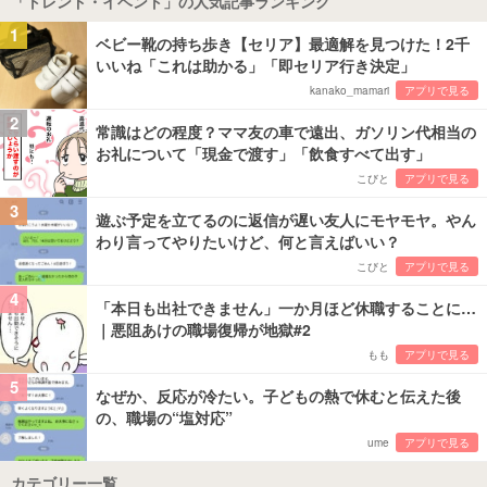
「トレンド・イベント」の人気記事ランキング
1
ベビー靴の持ち歩き【セリア】最適解を見つけた！2千
いいね「これは助かる」「即セリア行き決定」
kanako_mamari
アプリで見る
2
常識はどの程度？ママ友の車で遠出、ガソリン代相当の
お礼について「現金で渡す」「飲食すべて出す」
こびと
アプリで見る
3
遊ぶ予定を立てるのに返信が遅い友人にモヤモヤ。やん
わり言ってやりたいけど、何と言えばいい？
こびと
アプリで見る
4
「本日も出社できません」一か月ほど休職することに…
｜悪阻あけの職場復帰が地獄#2
もも
アプリで見る
5
なぜか、反応が冷たい。子どもの熱で休むと伝えた後
の、職場の“塩対応”
ume
アプリで見る
カテゴリー一覧