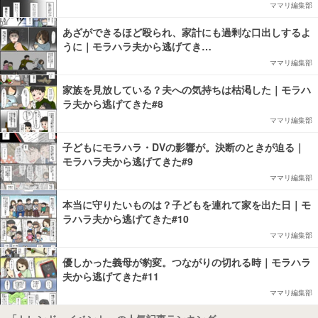
ママリ編集部
あざができるほど殴られ、家計にも過剰な口出しするよ
うに｜モラハラ夫から逃げてき…
ママリ編集部
家族を見放している？夫への気持ちは枯渇した｜モラハ
ラ夫から逃げてきた#8
ママリ編集部
子どもにモラハラ・DVの影響が。決断のときが迫る｜
モラハラ夫から逃げてきた#9
ママリ編集部
本当に守りたいものは？子どもを連れて家を出た日｜モ
ラハラ夫から逃げてきた#10
ママリ編集部
優しかった義母が豹変。つながりの切れる時｜モラハラ
夫から逃げてきた#11
ママリ編集部