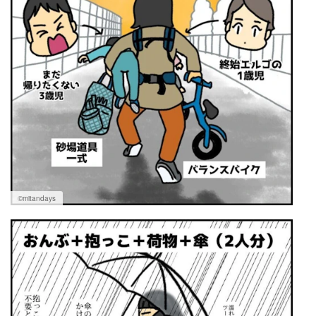
©︎mitandays