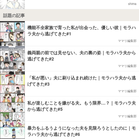
shima
話題の記事
機能不全家族で育った私が出会った、優しい彼｜モラハ
ラ夫から逃げてきた#1
ママリ編集部
義両親の前では見せない、夫の裏の姿｜モラハラ夫から
逃げてきた#2
ママリ編集部
「私が悪い」夫に刷り込まれ続けた｜モラハラ夫から逃
げてきた#3
ママリ編集部
私が楽しむことを嫌がる夫。もう限界…？｜モラハラ夫
から逃げてきた#5
ママリ編集部
暴力をふるうようになった夫を見限ろうとしたのに｜モ
ラハラ夫から逃げてきた#6