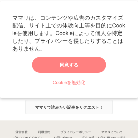
フォローしてね！ママリ公式アカウント
ママリは、コンテンツや広告のカスタマイズ
妊娠〜子育て中のお役立ち情報を配信中
配信、サイト上での体験向上等を目的にCook
ieを使用します。Cookieによって個人を特定
したり、プライバシーを侵したりすることは
ありません。
ママリからのお知らせ
同意する
今ママリで読みたい記事は何ですか？
Cookieを無効化
ママリ編集部がみなさんのご意見をもとに記事を作成させていただきま
す！
ママリで読みたい記事をリクエスト！
運営会社
利用規約
プライバシーポリシー
ママリについて
ブランドガイドライン
お問い合わせ
広告出稿・お取り組みのご相談