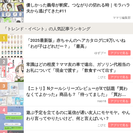
優しかった義母が豹変。つながりの切れる時｜モラハラ
夫から逃げてきた#11
ママリ編集部
「トレンド・イベント」の人気記事ランキング
1
「2025最新版」赤ちゃんのヘアカタログに9万いいね
「わが子はどれだー？」「最高」
ゆずプー
アプリで見る
2
常識はどの程度？ママ友の車で遠出、ガソリン代相当の
お礼について「現金で渡す」「飲食すべて出す」
こびと
アプリで見る
3
【ニトリ】NクールシリーズレビューがXで話題『買わ
なくてよかった』商品も？「待ってました」「買お…
nao16
アプリで見る
4
遊ぶ予定を立てるのに返信が遅い友人にモヤモヤ。やん
わり言ってやりたいけど、何と言えばいい？
こびと
アプリで見る