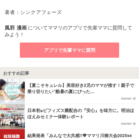
著者：シンクアフェーズ
風邪
漫画
についてママリのアプリで先輩ママに質問して
みよう！
アプリで先輩ママに質問
おすすめ記事
【夏こそキュレル】美容好き2児のママが推す！親子で
乗り切りたい“酷暑の夏にぴった…
mamari
日本初※ビフィズス菌配合の『安心』を味方に。明治ほ
ほえみセミナー体験レポート
mamari
結果発表「みんなで大共感!!💖ママリ川柳大会2025📜