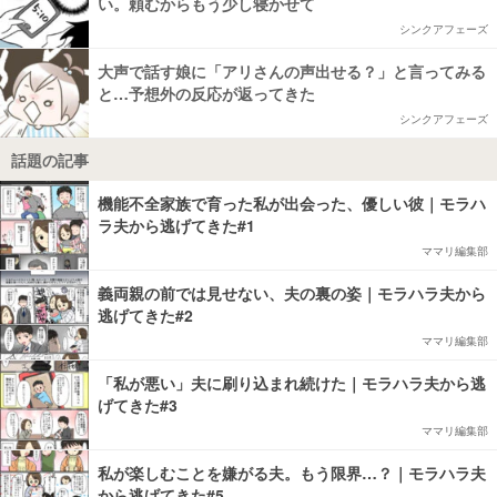
い。頼むからもう少し寝かせて
シンクアフェーズ
大声で話す娘に「アリさんの声出せる？」と言ってみる
と…予想外の反応が返ってきた
シンクアフェーズ
話題の記事
機能不全家族で育った私が出会った、優しい彼｜モラハ
ラ夫から逃げてきた#1
ママリ編集部
義両親の前では見せない、夫の裏の姿｜モラハラ夫から
逃げてきた#2
ママリ編集部
「私が悪い」夫に刷り込まれ続けた｜モラハラ夫から逃
げてきた#3
ママリ編集部
私が楽しむことを嫌がる夫。もう限界…？｜モラハラ夫
から逃げてきた#5