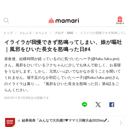
カテゴリー一覧
ママリ
妊活
トップ
トレンド・イベント
ブログ・SNS
イライラが我慢できず怒鳴ってし
イライラが我慢できず怒鳴ってしまい、娘が嘔吐
妊娠
｜風邪をひいた長女を怒鳴った日#4
出産
昼食後、結構時間が経っているのに気づいたへー子(@fuku.fuku.pro)
さん。風邪をひいているフクちゃんに少しでも休んで欲しく、お昼寝
赤ちゃん・育児
をうながします。しかし、元気いっぱいでなかなか言うことを聞いて
子育て・家族
くれません。寝不足のなか対応していたへー子(@fuku.fuku.pro)さん
のイライラは募り…。『風邪をひいた長女を怒鳴った日』第4話をご
病院
らんください。
2021年11月15日時点の情報です
美容・ファッション
お仕事
結果発表「みんなで大共感!!💖ママリ川柳大会2025📜🖋️」
住まい