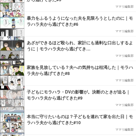
ママリ編集部
暴力をふるうようになった夫を見限ろうとしたのに｜モ
ラハラ夫から逃げてきた#6
ママリ編集部
あざができるほど殴られ、家計にも過剰な口出しするよ
うに｜モラハラ夫から逃げてき…
ママリ編集部
家族を見放している？夫への気持ちは枯渇した｜モラハ
ラ夫から逃げてきた#8
ママリ編集部
子どもにモラハラ・DVの影響が。決断のときが迫る｜
モラハラ夫から逃げてきた#9
ママリ編集部
本当に守りたいものは？子どもを連れて家を出た日｜モ
ラハラ夫から逃げてきた#10
ママリ編集部