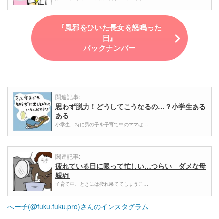
『風邪をひいた長女を怒鳴った
日』
バックナンバー
関連記事:
思わず脱力！どうしてこうなるの…？小学生ある
ある
小学生、特に男の子を子育て中のママは…
関連記事:
疲れている日に限って忙しい…つらい｜ダメな母
親#1
子育て中、ときには疲れ果ててしまうこ…
へー子(@fuku.fuku.pro)さんのインスタグラム