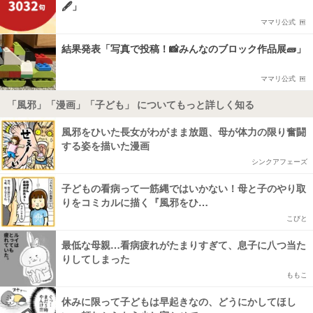
🖋️」
ママリ公式
結果発表「写真で投稿！📸みんなのブロック作品展🧱」
ママリ公式
「風邪」「漫画」「子ども」 についてもっと詳しく知る
風邪をひいた長女がわがまま放題、母が体力の限り奮闘
する姿を描いた漫画
シンクアフェーズ
子どもの看病って一筋縄ではいかない！母と子のやり取
りをコミカルに描く『風邪をひ…
こびと
最低な母親…看病疲れがたまりすぎて、息子に八つ当た
りしてしまった
ももこ
休みに限って子どもは早起きなの、どうにかしてほし