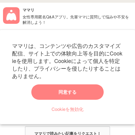
ママリ
女性専用匿名Q&Aアプリ。先輩ママに質問して悩みや不安を
解消しよう！
フォローしてね！ママリ公式アカウント
ママリは、コンテンツや広告のカスタマイズ
妊娠〜子育て中のお役立ち情報を配信中
配信、サイト上での体験向上等を目的にCook
ieを使用します。Cookieによって個人を特定
したり、プライバシーを侵したりすることは
ありません。
ママリからのお知らせ
同意する
今ママリで読みたい記事は何ですか？
Cookieを無効化
ママリ編集部がみなさんのご意見をもとに記事を作成させていただきま
す！
ママリで読みたい記事をリクエスト！