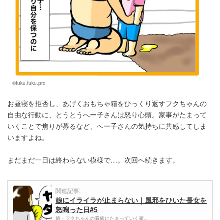
©fuku.fuku.pro
お昼寝を拒否し、あげくおもちゃ箱をひっくり返すフクちゃんの
自由な行動に、とうとうへー子さんは怒り心頭。家事がたまって
いくことで焦りが募るなど、へー子さんの気持ちに共感してしま
いますよね。
まだまだ一日は終わらない模様で…。次回へ続きます。
関連記事:
娘にイライラが止まらない｜風邪をひいた長女を
怒鳴った日#5
娘・フクちゃんの看病にたまっていく家…