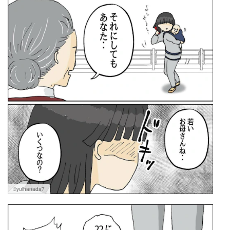
©yuihanada7