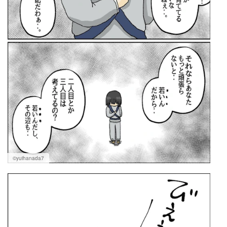
©yuihanada7