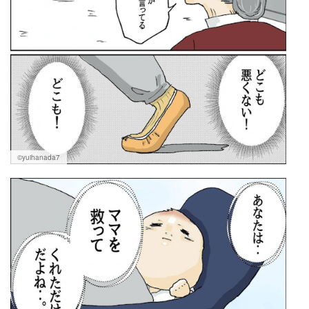
©yuihanada7