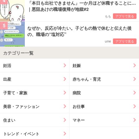
4
「本日も出社できません」一か月ほど休職することに…
｜悪阻あけの職場復帰が地獄#2
もも
アプリで見る
5
なぜか、反応が冷たい。子どもの熱で休むと伝えた後
の、職場の“塩対応”
ume
アプリで見る
カテゴリー一覧
妊活
妊娠
出産
赤ちゃん・育児
子育て・家族
病院
美容・ファッション
お仕事
住まい
マネー
トレンド・イベント