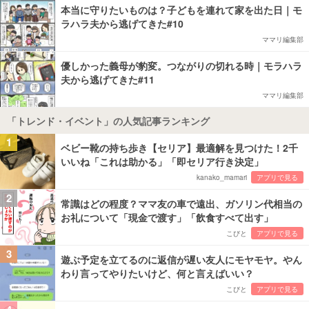
本当に守りたいものは？子どもを連れて家を出た日｜モ
ラハラ夫から逃げてきた#10
ママリ編集部
優しかった義母が豹変。つながりの切れる時｜モラハラ
夫から逃げてきた#11
ママリ編集部
「トレンド・イベント」の人気記事ランキング
1
ベビー靴の持ち歩き【セリア】最適解を見つけた！2千
いいね「これは助かる」「即セリア行き決定」
kanako_mamari
アプリで見る
2
常識はどの程度？ママ友の車で遠出、ガソリン代相当の
お礼について「現金で渡す」「飲食すべて出す」
こびと
アプリで見る
3
遊ぶ予定を立てるのに返信が遅い友人にモヤモヤ。やん
わり言ってやりたいけど、何と言えばいい？
こびと
アプリで見る