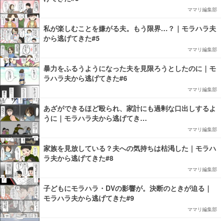
ママリ編集部
私が楽しむことを嫌がる夫。もう限界…？｜モラハラ夫
から逃げてきた#5
ママリ編集部
暴力をふるうようになった夫を見限ろうとしたのに｜モ
ラハラ夫から逃げてきた#6
ママリ編集部
あざができるほど殴られ、家計にも過剰な口出しするよ
うに｜モラハラ夫から逃げてき…
ママリ編集部
家族を見放している？夫への気持ちは枯渇した｜モラハ
ラ夫から逃げてきた#8
ママリ編集部
子どもにモラハラ・DVの影響が。決断のときが迫る｜
モラハラ夫から逃げてきた#9
ママリ編集部