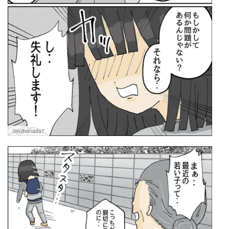
©yuihanada7