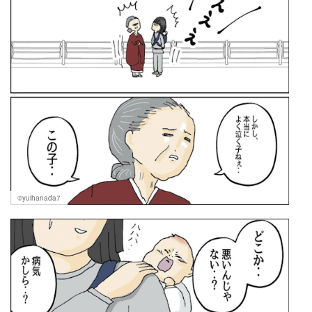
©yuihanada7