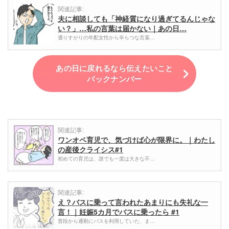
関連記事:
夫に相談しても「神経質になり過ぎてるんじゃな
い？」…私の言葉は届かない｜あの日…
通りすがりの年配女性から辛らつな言葉…
あの日に戻れるなら伝えたいこと
バックナンバー
関連記事:
ワンオペ育児で、気づけば心が限界に。｜わたし
の産後クライシス#1
初めての育児は、誰でも一度は大きな不…
関連記事:
え？バスに乗って言われたあまりにも失礼な一
言！｜妊娠5カ月でバスに乗ったら #1
普段から通勤にバスを利用していた、ま…