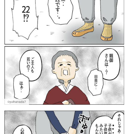
©yuihanada7