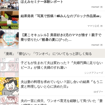
ほえみセミナー体験レポート
mamari
結果発表「写真で投稿！📸みんなのブロック作品展🧱」
ママリ公式
【夏こそキュレル】美容好き2児のママが推す！親子で
乗り切りたい“酷暑の夏にぴった…
mamari
「漫画」「寝ない」「ワンオペ」 についてもっと詳しく知る
子どもが生まれて夫は変わった？『夫婦円満に足りない
ピース』が描く夫婦のすれ違い
シンクアフェーズ
夫は妻の料理を求めていない？話し合いの結果『もう二
度と料理しないと心に決めた日』
ゆずプー
夫の一言に仰天、ワンオペ育児を経験して気づいた「妻