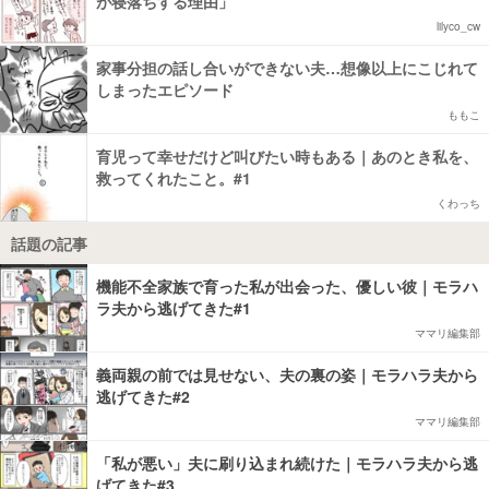
が寝落ちする理由」
lilyco_cw
家事分担の話し合いができない夫…想像以上にこじれて
しまったエピソード
ももこ
育児って幸せだけど叫びたい時もある｜あのとき私を、
救ってくれたこと。#1
くわっち
話題の記事
機能不全家族で育った私が出会った、優しい彼｜モラハ
ラ夫から逃げてきた#1
ママリ編集部
義両親の前では見せない、夫の裏の姿｜モラハラ夫から
逃げてきた#2
ママリ編集部
「私が悪い」夫に刷り込まれ続けた｜モラハラ夫から逃
げてきた#3