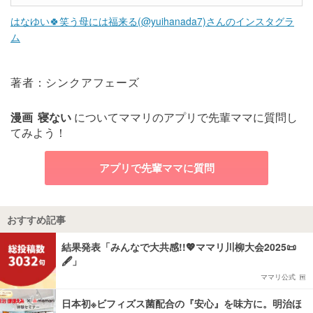
はなゆい🍀笑う母には福来る(@yuihanada7)さんのインスタグラ
ム
著者：シンクアフェーズ
漫画
寝ない
についてママリのアプリで先輩ママに質問し
てみよう！
アプリで先輩ママに質問
おすすめ記事
結果発表「みんなで大共感!!💖ママリ川柳大会2025📜
🖋️」
ママリ公式
日本初※ビフィズス菌配合の『安心』を味方に。明治ほ