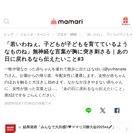
カテゴリー一覧
ママリ
妊活
トップ
トレンド・イベント
ブログ・SNS
「若いわねぇ。子どもが子どもを
「若いわねぇ。子どもが子どもを育てているよう
妊娠
なものね」無神経な言葉が胸に突き刺さる｜あの
出産
日に戻れるなら伝えたいこと#3
赤ちゃん・育児
一晩中寝なかった赤ちゃんを連れて散歩に出たはなゆい(@yuihanada
7)さん。公園からの帰り道、年配女性に遭遇します。女性が赤ちゃん
子育て・家族
のほおを触ると大泣きし始めます。なかなか泣きやまない赤ちゃん
に、女性が放った言葉とは…。『あの日に戻れるなら伝えたいこと』
病院
第3話ですをごらんください。
2022年02月17日時点の情報です
美容・ファッション
お仕事
結果発表「みんなで大共感!!💖ママリ川柳大会2025📜🖋️」
住まい