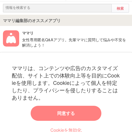
ママリ編集部のオススメアプリ
ママリ
女性専用匿名Q&Aアプリ。先輩ママに質問して悩みや不安を
解消しよう！
フォローしてね！ママリ公式アカウント
ママリは、コンテンツや広告のカスタマイズ
妊娠〜子育て中のお役立ち情報を配信中
配信、サイト上での体験向上等を目的にCook
ieを使用します。Cookieによって個人を特定
したり、プライバシーを侵したりすることは
ありません。
ママリからのお知らせ
同意する
今ママリで読みたい記事は何ですか？
Cookieを無効化