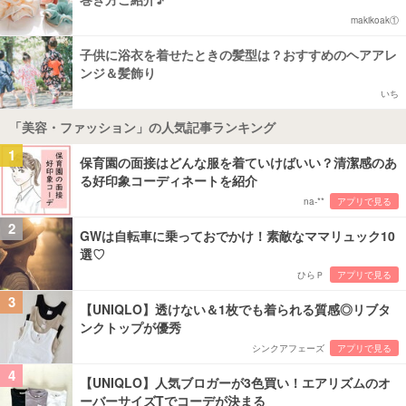
makikoak①
子供に浴衣を着せたときの髪型は？おすすめのヘアアレ
ンジ＆髪飾り
いち
「美容・ファッション」の人気記事ランキング
1
保育園の面接はどんな服を着ていけばいい？清潔感のあ
る好印象コーディネートを紹介
na-**
アプリで見る
2
GWは自転車に乗っておでかけ！素敵なママリュック10
選♡
ひらＰ
アプリで見る
3
【UNIQLO】透けない＆1枚でも着られる質感◎リブタ
ンクトップが優秀
シンクアフェーズ
アプリで見る
4
【UNIQLO】人気ブロガーが3色買い！エアリズムのオ
ーバーサイズTでコーデが決まる