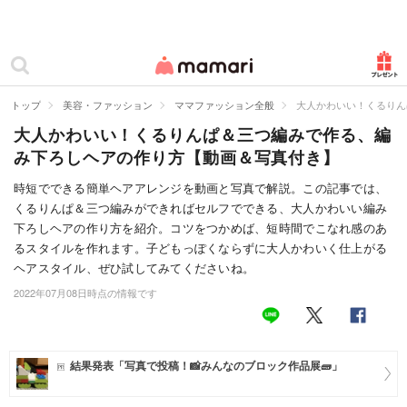
カテゴリー一覧
ママリ
妊活
トップ
美容・ファッション
ママファッション全般
大人かわいい！くるりん
大人かわいい！くるりんぱ＆三つ編みで作る、編
妊娠
み下ろしヘアの作り方【動画＆写真付き】
出産
時短でできる簡単ヘアアレンジを動画と写真で解説。この記事では、
くるりんぱ＆三つ編みができればセルフでできる、大人かわいい編み
赤ちゃん・育児
下ろしヘアの作り方を紹介。コツをつかめば、短時間でこなれ感のあ
子育て・家族
るスタイルを作れます。子どもっぽくならずに大人かわいく仕上がる
ヘアスタイル、ぜひ試してみてくださいね。
病院
2022年07月08日時点の情報です
美容・ファッション
お仕事
結果発表「写真で投稿！📸みんなのブロック作品展🧱」
住まい