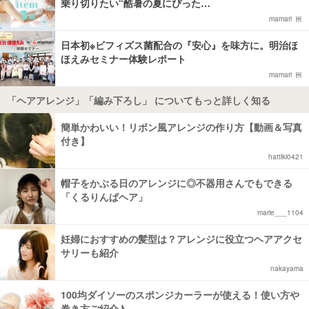
乗り切りたい“酷暑の夏にぴった…
mamari
日本初※ビフィズス菌配合の『安心』を味方に。明治ほ
ほえみセミナー体験レポート
mamari
「ヘアアレンジ」「編み下ろし」 についてもっと詳しく知る
簡単かわいい！リボン風アレンジの作り方【動画＆写真
付き】
hattiki0421
帽子をかぶる日のアレンジに◎不器用さんでもできる
「くるりんぱヘア」
marie___1104
妊婦におすすめの髪型は？アレンジに役立つヘアアクセ
サリーも紹介
nakayama
100均ダイソーのスポンジカーラーが使える！使い方や
巻き方ご紹介♪