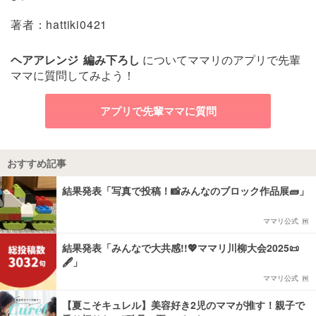
著者：hattiki0421
ヘアアレンジ
編み下ろし
についてママリのアプリで先輩
ママに質問してみよう！
アプリで先輩ママに質問
おすすめ記事
結果発表「写真で投稿！📸みんなのブロック作品展🧱」
ママリ公式
結果発表「みんなで大共感!!💖ママリ川柳大会2025📜
🖋️」
ママリ公式
【夏こそキュレル】美容好き2児のママが推す！親子で