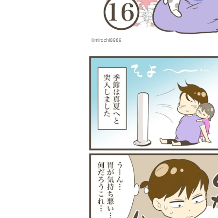
©mirochi8989