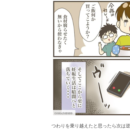
©mirochi8989
つわりを乗り越えたと思ったら次は逆流性