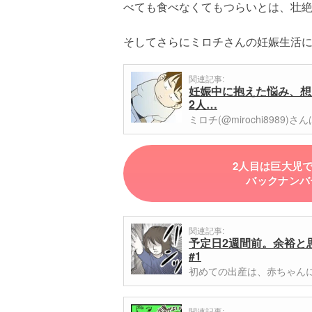
べても食べなくてもつらいとは、壮
そしてさらにミロチさんの妊娠生活
関連記事:
妊娠中に抱えた悩み、想
2人…
ミロチ(@mirochi898
2人目は巨大児
バックナンバ
関連記事:
予定日2週間前。余裕と
#1
初めての出産は、赤ちゃん
関連記事: