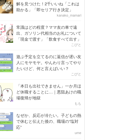
解を見つけた！2千いいね「これは
助かる」「即セリア行き決定」
kanako_mamari
常識はどの程度？ママ友の車で遠
出、ガソリン代相当のお礼について
「現金で渡す」「飲食すべて出す」
こびと
遊ぶ予定を立てるのに返信が遅い友
人にモヤモヤ。やんわり言ってやり
たいけど、何と言えばいい？
こびと
「本日も出社できません」一か月ほ
ど休職することに…｜悪阻あけの職
場復帰が地獄
もも
なぜか、反応が冷たい。子どもの熱
で休むと伝えた後の、職場の“塩対
応”
ume