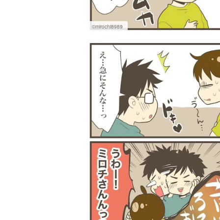
©mirochi8989