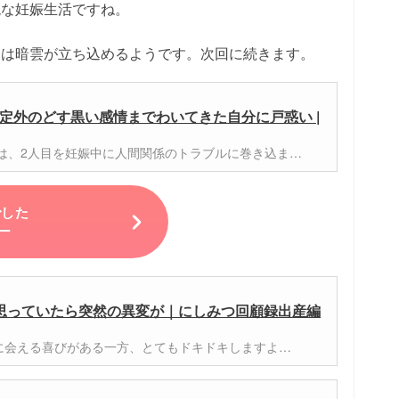
絶な妊娠生活ですね。
には暗雲が立ち込めるようです。次回に続きます。
定外のどす黒い感情までわいてきた自分に戸惑い |
9)さんは、2人目を妊娠中に人間関係のトラブルに巻き込ま…
でした
ー
思っていたら突然の異変が｜にしみつ回顧録出産編
に会える喜びがある一方、とてもドキドキしますよ…