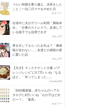
つらい時期を乗り越え、決意をした
こと｜一泊二日ママをやめた日
ゆずプー
出張中に夫がデリヘル利用「興味本
位」「仕事のストレスで」反省して
いる様子でも信用できず
kira_z07
車を出してもらったお礼は？「価値
観が合わない…」友達との感覚の差
に驚いた話
kira_z07
【天才】マックナゲット大量→“ア
レンジレシピ”に5.7万いいね「なる
ほど」「作ってしまった…」
minaduki23
「2025最新版」赤ちゃんのヘアカ
タログに9万いいね「わが子はどれ
だー？」「最高」
ゆずプー