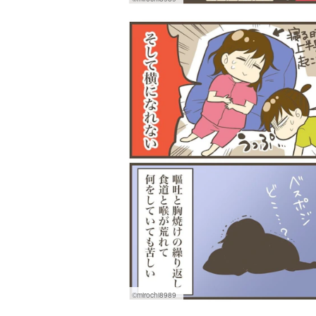
©mirochi8989