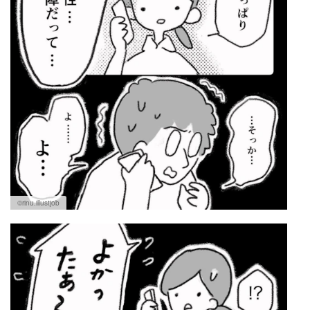
©rinu.illustjob