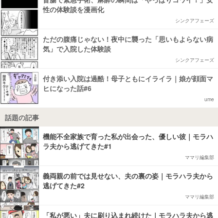
性の体験談を漫画化
シンクアフェーズ
ただの腹痛じゃない！夜中に襲った「思いもよらない病
気」で入院した体験談
シンクアフェーズ
付き添い入院は過酷！母子ともにイライラ｜娘が顔面マ
ヒになった話#6
ume
話題の記事
機能不全家族で育った私が出会った、優しい彼｜モラハ
ラ夫から逃げてきた#1
ママリ編集部
義両親の前では見せない、夫の裏の姿｜モラハラ夫から
逃げてきた#2
ママリ編集部
「私が悪い」夫に刷り込まれ続けた｜モラハラ夫から逃