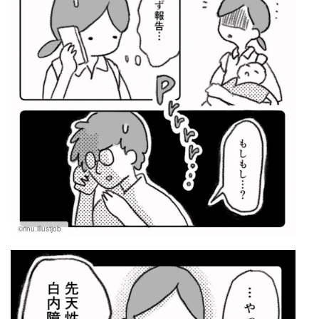
©rinu.illustjob