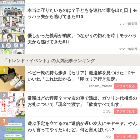
本当に守りたいものは？子どもを連れて家を出た日｜モ
ラハラ夫から逃げてきた#10
ママリ編集部
優しかった義母が豹変。つながりの切れる時｜モラハラ
夫から逃げてきた#11
ママリ編集部
「トレンド・イベント」の人気記事ランキング
1
ベビー靴の持ち歩き【セリア】最適解を見つけた！2千
いいね「これは助かる」「即セリア行き決定」
kanako_mamari
アプリで見る
2
常識はどの程度？ママ友の車で遠出、ガソリン代相当の
お礼について「現金で渡す」「飲食すべて出す」
こびと
アプリで見る
3
遊ぶ予定を立てるのに返信が遅い友人にモヤモヤ。やん
わり言ってやりたいけど、何と言えばいい？
こびと
アプリで見る