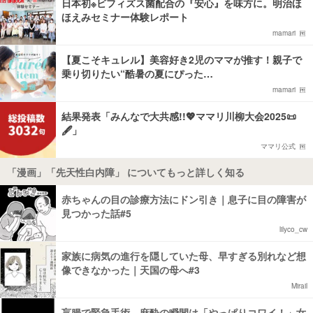
日本初※ビフィズス菌配合の『安心』を味方に。明治ほ
ほえみセミナー体験レポート
mamari
【夏こそキュレル】美容好き2児のママが推す！親子で
乗り切りたい“酷暑の夏にぴった…
mamari
結果発表「みんなで大共感!!💖ママリ川柳大会2025📜
🖋️」
ママリ公式
「漫画」「先天性白内障」 についてもっと詳しく知る
赤ちゃんの目の診療方法にドン引き｜息子に目の障害が
見つかった話#5
lilyco_cw
家族に病気の進行を隠していた母、早すぎる別れなど想
像できなかった｜天国の母へ#3
Mirail
盲腸で緊急手術、麻酔の瞬間は「やっぱりコワイ！」女