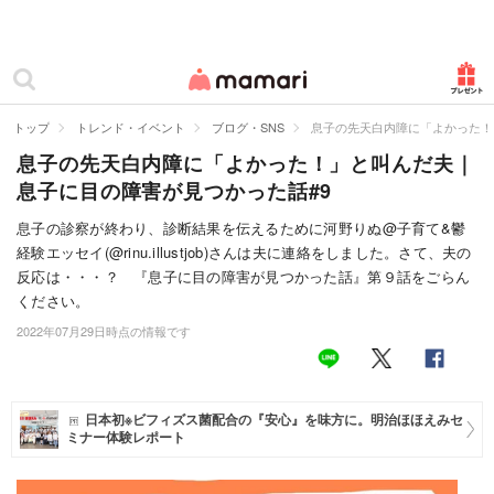
カテゴリー一覧
ママリ
妊活
トップ
トレンド・イベント
ブログ・SNS
息子の先天白内障に「よかった！
息子の先天白内障に「よかった！」と叫んだ夫｜
妊娠
息子に目の障害が見つかった話#9
出産
息子の診察が終わり、診断結果を伝えるために河野りぬ@子育て&鬱
経験エッセイ(@rinu.illustjob)さんは夫に連絡をしました。さて、夫の
赤ちゃん・育児
反応は・・・？ 『息子に目の障害が見つかった話』第９話をごらん
子育て・家族
ください。
2022年07月29日時点の情報です
病院
美容・ファッション
日本初※ビフィズス菌配合の『安心』を味方に。明治ほほえみセ
ミナー体験レポート
お仕事
住まい