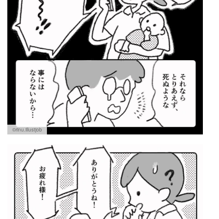
©rinu.illustjob