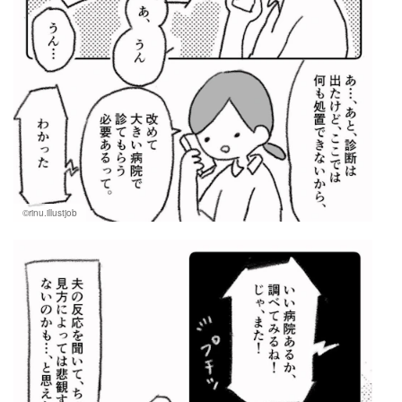
©rinu.illustjob