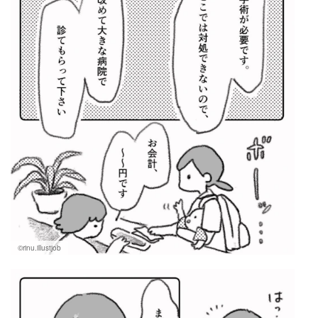
©rinu.illustjob