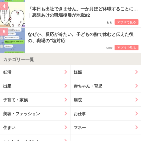
4
「本日も出社できません」一か月ほど休職することに…
｜悪阻あけの職場復帰が地獄#2
もも
アプリで見る
5
なぜか、反応が冷たい。子どもの熱で休むと伝えた後
の、職場の“塩対応”
ume
アプリで見る
カテゴリー一覧
妊活
妊娠
出産
赤ちゃん・育児
子育て・家族
病院
美容・ファッション
お仕事
住まい
マネー