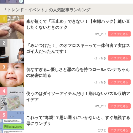
「トレンド・イベント」の人気記事ランキング
1
糸が短くて「玉止め」できない！【主婦ハック】縫い直
したくないときのテク
kira_z07
アプリで見る
2
「みいつけた！」のオフロスキーって一体何者？実はス
ゴイ人だったんです！
はっちき
アプリで見る
3
切なすぎる...優しさと悪の心を持つロールパンナちゃん
の秘密に迫る
はっちき
アプリで見る
4
使うのはダイソーアイテムだけ！崩れないパズル収納ア
イデア
kira_z07
アプリで見る
5
これって“毒親”？思い通りにいかないと、すぐ無視する
母にウンザリ
こびと
アプリで見る