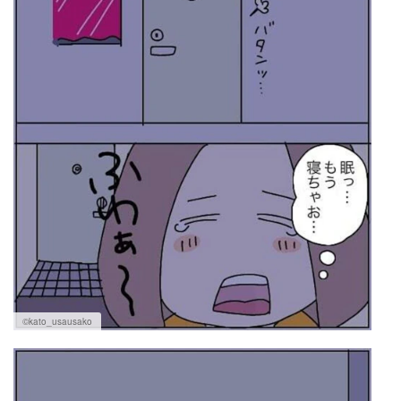
©kato_usausako