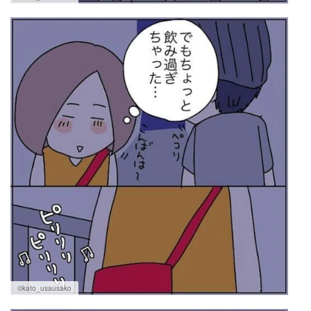
©kato_usausako