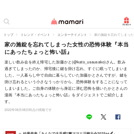
カテゴリー一覧
ママリ
妊活
トップ
トレンド・イベント
エンターテイメント
家の施錠を忘れてしまった
家の施錠を忘れてしまった女性の恐怖体験『本当
妊娠
にあったちょっと怖い話』
出産
楽しい飲み会を終え帰宅した加藤かと(@kato_usausako)さん。飲み
過ぎてしまったのか、帰宅後に鍵を掛け忘れ、すぐに眠ってしまいま
赤ちゃん・育児
した。一人暮らし中で自由に暮らしていた加藤かとさんですが、鍵を
子育て・家族
掛け忘れるという小さなうっかりから、恐怖体験をすることになって
しまいました。ご自身の体験から身近に潜む恐怖を描いたかとさんの
病院
漫画『本当にあったちょっと怖い話』をダイジェストでご紹介しま
す。
美容・ファッション
2022年08月08日時点の情報です
お仕事
住まい
結果発表「みんなで大共感!!💖ママリ川柳大会2025📜🖋️」