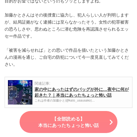
目的がお金ではないというのもゾッとしますよね。
加藤かとさんはその後捜査に協力し、犯人らしい人が判明します
が、結局証拠がなく逮捕には至らなかったそう。女性の犯罪被害
の恐ろしさや、思わぬところに潜む危険を再認識させられるエッ
セー作品です。
「被害を減らせれば」との思いで作品を描いたという加藤かとさ
んの漫画を通じ、ご自宅の防犯について今一度見直してみてくだ
さい。
関連記事:
家の中にあったはずのバッグが外に…夜中に何が
起きた？｜本当にあったちょっと怖い話
これは作者の加藤かと(@kato_usausako)…
【全部読める】
本当にあったちょっと怖い話