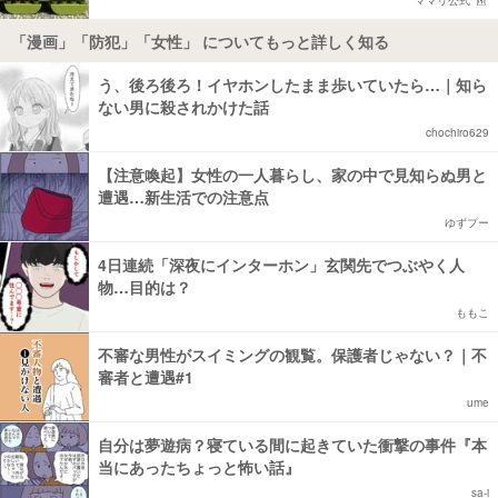
ママリ公式
「漫画」「防犯」「女性」 についてもっと詳しく知る
う、後ろ後ろ！イヤホンしたまま歩いていたら…｜知ら
ない男に殺されかけた話
chochiro629
【注意喚起】女性の一人暮らし、家の中で見知らぬ男と
遭遇…新生活での注意点
ゆずプー
4日連続「深夜にインターホン」玄関先でつぶやく人
物…目的は？
ももこ
不審な男性がスイミングの観覧。保護者じゃない？｜不
審者と遭遇#1
ume
自分は夢遊病？寝ている間に起きていた衝撃の事件『本
当にあったちょっと怖い話』
sa-i