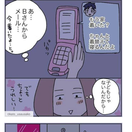
©kato_usausako