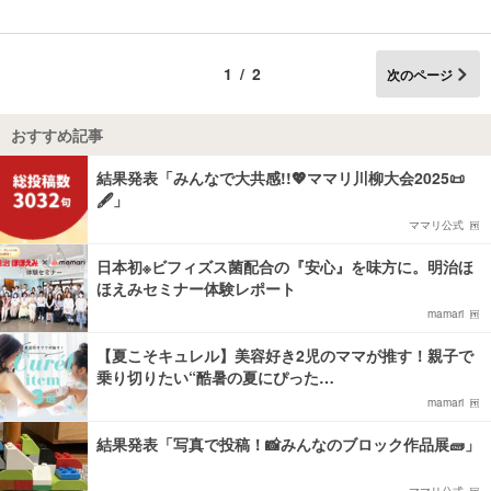
1/2
次のページ
おすすめ記事
結果発表「みんなで大共感!!💖ママリ川柳大会2025📜
🖋️」
ママリ公式
日本初※ビフィズス菌配合の『安心』を味方に。明治ほ
ほえみセミナー体験レポート
mamari
【夏こそキュレル】美容好き2児のママが推す！親子で
乗り切りたい“酷暑の夏にぴった…
mamari
結果発表「写真で投稿！📸みんなのブロック作品展🧱」