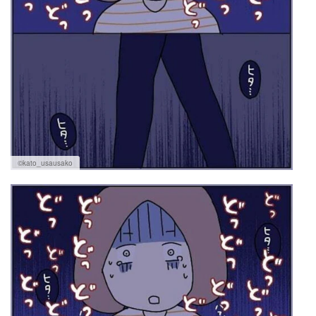
©kato_usausako