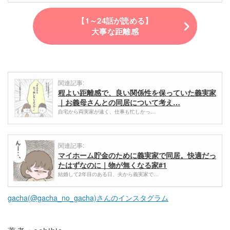
【1～24話が読める】
大事な距離感
関連記事:
程よい距離感で、良い関係性を保っていた義実家
｜お義母さんとの同居について考え…
自宅から両実家が遠く、仕事も忙しかっ…
関連記事:
マイホーム貯金のために義実家で同居。快適だっ
たはずなのに｜物が無くなる家#1
結婚して2年目のある日、夫から義実家で…
gacha(@gacha_no_gacha)さんのインスタグラム