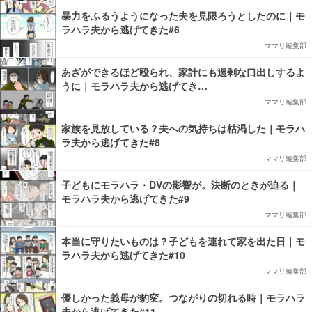
暴力をふるうようになった夫を見限ろうとしたのに｜モ
ラハラ夫から逃げてきた#6
ママリ編集部
あざができるほど殴られ、家計にも過剰な口出しするよ
うに｜モラハラ夫から逃げてき…
ママリ編集部
家族を見放している？夫への気持ちは枯渇した｜モラハ
ラ夫から逃げてきた#8
ママリ編集部
子どもにモラハラ・DVの影響が。決断のときが迫る｜
モラハラ夫から逃げてきた#9
ママリ編集部
本当に守りたいものは？子どもを連れて家を出た日｜モ
ラハラ夫から逃げてきた#10
ママリ編集部
優しかった義母が豹変。つながりの切れる時｜モラハラ
夫から逃げてきた#11