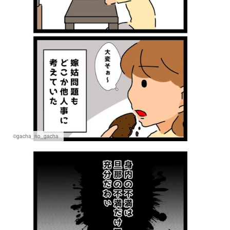
©gacha_no_gacha