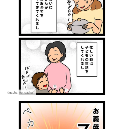
©gacha_no_gacha