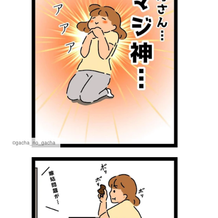
©gacha_no_gacha