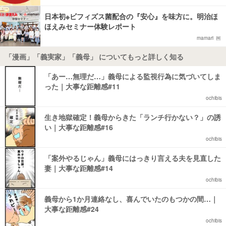
日本初※ビフィズス菌配合の『安心』を味方に。明治ほ
ほえみセミナー体験レポート
mamari
「漫画」「義実家」「義母」 についてもっと詳しく知る
「あー…無理だ…」義母による監視行為に気づいてしま
った｜大事な距離感#11
ochibis
生き地獄確定！義母からきた「ランチ行かない？」の誘
い｜大事な距離感#16
ochibis
「案外やるじゃん」義母にはっきり言える夫を見直した
妻｜大事な距離感#14
ochibis
義母から1か月連絡なし、喜んでいたのもつかの間…｜
大事な距離感#24
ochibis