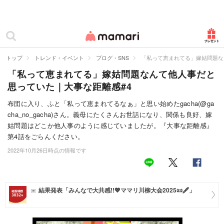
カテゴリー一覧
ママリ
妊活
トップ
トレンド・イベント
ブログ・SNS
「私って恵まれてる」嫁姑問題な
「私って恵まれてる」嫁姑問題なんて他人事だと
妊娠
思っていた｜大事な距離感#4
出産
布団に入り、ふと「私って恵まれてるなぁ」と思い始めたgacha(@ga
cha_no_gacha)さん。義母にたくさんお世話になり、関係も良好、嫁
赤ちゃん・育児
姑問題はどこか他人事のように感じていましたが。『大事な距離感』
子育て・家族
第4話をごらんください。
2022年10月26日時点の情報です
病院
美容・ファッション
結果発表「みんなで大共感!!💖ママリ川柳大会2025📜🖋️」
お仕事
住まい