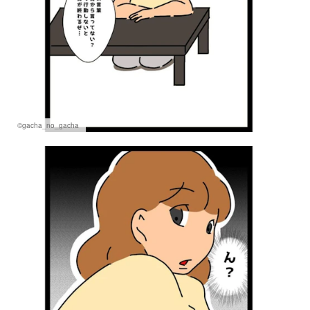
©gacha_no_gacha