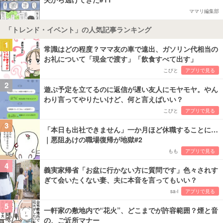
ママリ編集部
「トレンド・イベント」の人気記事ランキング
1
常識はどの程度？ママ友の車で遠出、ガソリン代相当の
お礼について「現金で渡す」「飲食すべて出す」
こびと
アプリで見る
2
遊ぶ予定を立てるのに返信が遅い友人にモヤモヤ。やん
わり言ってやりたいけど、何と言えばいい？
こびと
アプリで見る
3
「本日も出社できません」一か月ほど休職することに…
｜悪阻あけの職場復帰が地獄#2
もも
アプリで見る
4
義実家帰省「お盆に行かない方に質問です」色々されす
ぎて会いたくない妻、夫に本音を言ってもいい？
sa-i
アプリで見る
5
一軒家の敷地内で“花火”、どこまでが許容範囲？煙と音
の、ご近所マナー