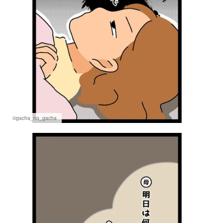
©gacha_no_gacha