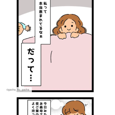
©gacha_no_gacha