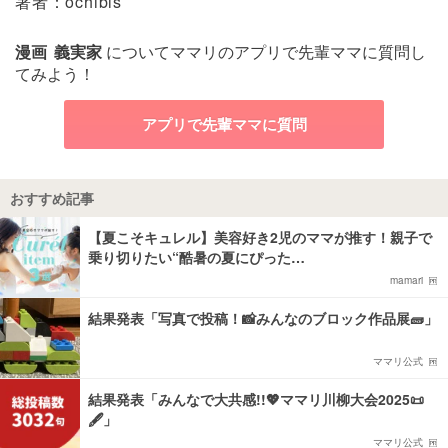
著者：ochibis
漫画
義実家
についてママリのアプリで先輩ママに質問し
てみよう！
アプリで先輩ママに質問
おすすめ記事
【夏こそキュレル】美容好き2児のママが推す！親子で
乗り切りたい“酷暑の夏にぴった…
mamari
結果発表「写真で投稿！📸みんなのブロック作品展🧱」
ママリ公式
結果発表「みんなで大共感!!💖ママリ川柳大会2025📜
🖋️」
ママリ公式