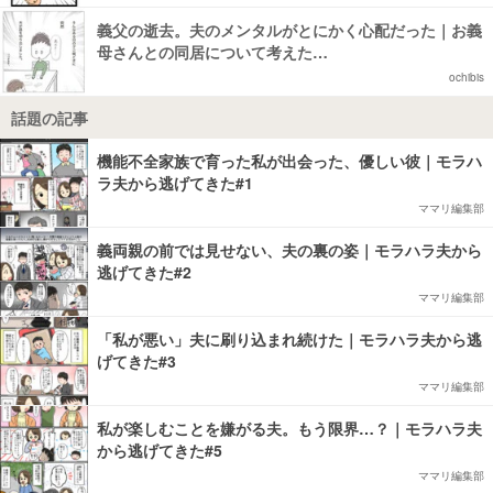
義父の逝去。夫のメンタルがとにかく心配だった｜お義
母さんとの同居について考えた…
ochibis
話題の記事
機能不全家族で育った私が出会った、優しい彼｜モラハ
ラ夫から逃げてきた#1
ママリ編集部
義両親の前では見せない、夫の裏の姿｜モラハラ夫から
逃げてきた#2
ママリ編集部
「私が悪い」夫に刷り込まれ続けた｜モラハラ夫から逃
げてきた#3
ママリ編集部
私が楽しむことを嫌がる夫。もう限界…？｜モラハラ夫
から逃げてきた#5
ママリ編集部