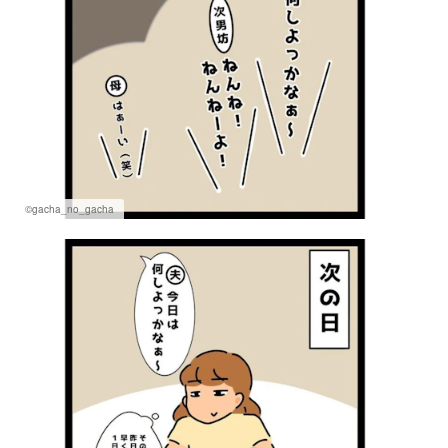
©gacha_no_gacha