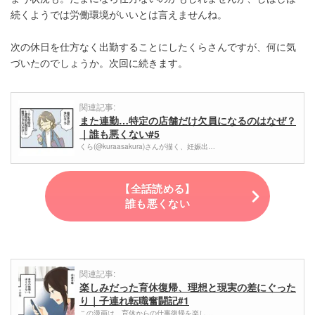
続くようでは労働環境がいいとは言えませんね。
次の休日を仕方なく出勤することにしたくらさんですが、何に気
づいたのでしょうか。次回に続きます。
関連記事:
また連勤…特定の店舗だけ欠員になるのはなぜ？
｜誰も悪くない#5
くら(@kuraasakura)さんが描く、妊娠出…
【全話読める】
誰も悪くない
関連記事:
楽しみだった育休復帰、理想と現実の差にぐった
り｜子連れ転職奮闘記#1
この漫画は、育休からの仕事復帰を楽し…