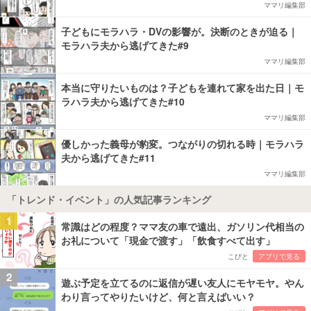
ママリ編集部
子どもにモラハラ・DVの影響が。決断のときが迫る｜
モラハラ夫から逃げてきた#9
ママリ編集部
本当に守りたいものは？子どもを連れて家を出た日｜モ
ラハラ夫から逃げてきた#10
ママリ編集部
優しかった義母が豹変。つながりの切れる時｜モラハラ
夫から逃げてきた#11
ママリ編集部
「トレンド・イベント」の人気記事ランキング
1
常識はどの程度？ママ友の車で遠出、ガソリン代相当の
お礼について「現金で渡す」「飲食すべて出す」
こびと
アプリで見る
2
遊ぶ予定を立てるのに返信が遅い友人にモヤモヤ。やん
わり言ってやりたいけど、何と言えばいい？