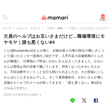
カテゴリー一覧
ママリ
妊活
トップ
トレンド・イベント
ブログ・SNS
欠員のヘルプはお互いさまだけど
欠員のヘルプはお互いさまだけど…職場環境にモ
妊娠
ヤモヤ｜誰も悪くない#4
出産
くら(@kuraasakura)さんが描く、妊娠出産と仕事の両立の難しさにつ
いて描いたエッセー漫画のご紹介です。人手不足の店舗勤務のくらさ
赤ちゃん・育児
んの職場に、仕事熱心で明るいかわいさんが入ってきました。かわい
子育て・家族
さんは普段は別の店舗で働いています。仲良くなったかわいさんか
ら、不妊治療中ということを打ち明けられましたが、その意味にくら
病院
さんはピンときませんでした。そして連勤最終日、かわいさんが働く
店舗からヘルプのメールが回ってきます。『誰も悪くない』第4話を
美容・ファッション
ごらんください。
2022年10月28日時点の情報です
お仕事
住まい