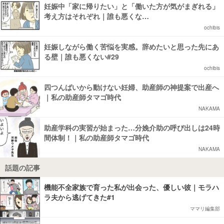
妊娠中「家に帰りたい」と「働いた方が気がまぎれる」
考え方はそれぞれ｜誰も悪くな…
ochibis
妊娠しながら働く苦悩を実感。辞めたいと思った先にあ
る壁｜誰も悪くない#29
ochibis
四つんばいから動けない妊婦、助産師の神提案で出産へ
｜私の助産師タマゴ時代
NAKAMA
助産学科の実習が始まった…分娩介助の呼び出しは24時
間体制！｜私の助産師タマゴ時代
NAKAMA
話題の記事
機能不全家族で育った私が出会った、優しい彼｜モラハ
ラ夫から逃げてきた#1
ママリ編集部