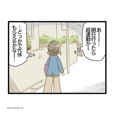
©kuraasakura