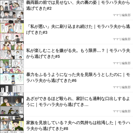
義両親の前では見せない、夫の裏の姿｜モラハラ夫から
逃げてきた#2
ママリ編集部
「私が悪い」夫に刷り込まれ続けた｜モラハラ夫から逃
げてきた#3
ママリ編集部
私が楽しむことを嫌がる夫。もう限界…？｜モラハラ夫
から逃げてきた#5
ママリ編集部
暴力をふるうようになった夫を見限ろうとしたのに｜モ
ラハラ夫から逃げてきた#6
ママリ編集部
あざができるほど殴られ、家計にも過剰な口出しするよ
うに｜モラハラ夫から逃げてき…
ママリ編集部
家族を見放している？夫への気持ちは枯渇した｜モラハ
ラ夫から逃げてきた#8