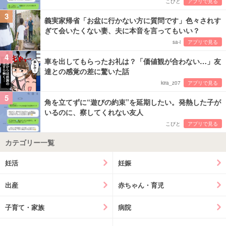
こびと
アプリで見る
3
義実家帰省「お盆に行かない方に質問です」色々されす
ぎて会いたくない妻、夫に本音を言ってもいい？
sa-i
アプリで見る
4
車を出してもらったお礼は？「価値観が合わない…」友
達との感覚の差に驚いた話
kira_z07
アプリで見る
5
角を立てずに“遊びの約束”を延期したい。発熱した子が
いるのに、察してくれない友人
こびと
アプリで見る
カテゴリー一覧
妊活
妊娠
出産
赤ちゃん・育児
子育て・家族
病院