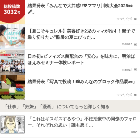
結果発表「みんなで大共感!!💖ママリ川柳大会2025📜
🖋️」
ママリ公式
【夏こそキュレル】美容好き2児のママが推す！親子で
乗り切りたい“酷暑の夏にぴった…
mamari
日本初※ビフィズス菌配合の『安心』を味方に。明治ほ
ほえみセミナー体験レポート
mamari
結果発表「写真で投稿！📸みんなのブロック作品展🧱」
ママリ公式
「仕事」「妊娠」「漫画」 についてもっと詳しく知る
「これはギスギスするやつ」不妊治療中の同僚のフォロ
ー、それぞれの思い｜誰も悪く…
ume