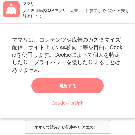
ママリ
女性専用匿名Q&Aアプリ。先輩ママに質問して悩みや不安を
解消しよう！
フォローしてね！ママリ公式アカウント
ママリは、コンテンツや広告のカスタマイズ
妊娠〜子育て中のお役立ち情報を配信中
配信、サイト上での体験向上等を目的にCook
ieを使用します。Cookieによって個人を特定
したり、プライバシーを侵したりすることは
ありません。
ママリからのお知らせ
同意する
今ママリで読みたい記事は何ですか？
Cookieを無効化
ママリ編集部がみなさんのご意見をもとに記事を作成させていただきま
す！
ママリで読みたい記事をリクエスト！