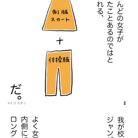
©イゴ カオリ