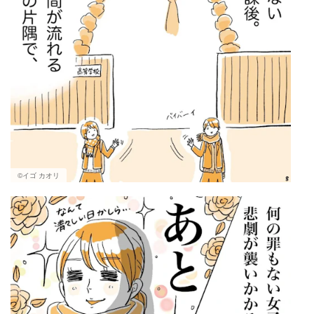
©イゴ カオリ