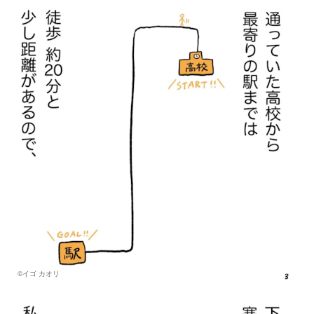
©イゴ カオリ