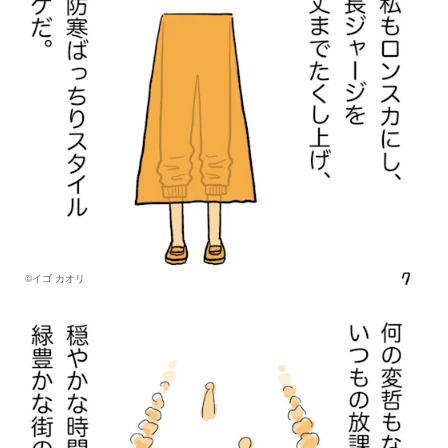
©イゴ カオリ