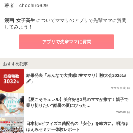
著者：chochiro629
漫画
女子高生
についてママリのアプリで先輩ママに質問
してみよう！
アプリで先輩ママに質問
おすすめ記事
結果発表「みんなで大共感!!💖ママリ川柳大会2025📜
🖋️」
ママリ公式
【夏こそキュレル】美容好き2児のママが推す！親子で
乗り切りたい“酷暑の夏にぴった…
mamari
日本初※ビフィズス菌配合の『安心』を味方に。明治ほ
ほえみセミナー体験レポート