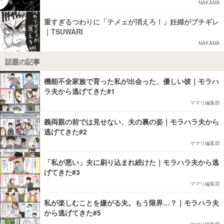
NAKAMA
重すぎるつわりに「テメェが消えろ！」妊婦がブチギレ
｜TSUWARI
NAKAMA
話題の記事
機能不全家族で育った私が出会った、優しい彼｜モラハ
ラ夫から逃げてきた#1
ママリ編集部
義両親の前では見せない、夫の裏の姿｜モラハラ夫から
逃げてきた#2
ママリ編集部
「私が悪い」夫に刷り込まれ続けた｜モラハラ夫から逃
げてきた#3
ママリ編集部
私が楽しむことを嫌がる夫。もう限界…？｜モラハラ夫
から逃げてきた#5