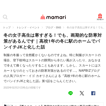
カテゴリー一覧
ママリ
妊活
トップ
トレンド・イベント
ブログ・SNS
冬の女子高生は寒すぎる！でも、
冬の女子高生は寒すぎる！でも、画期的な防寒対
妊娠
策があるんです｜高校1年の冬に駅のホームでパ
出産
ンイチJKと化した話
赤ちゃん・育児
制服の冬服って全然暖かくないものですよね。特に制服がスカートの
場合、登下校時はスカートの隙間から冷たい風が入ったり、おなかま
子育て・家族
で冷えて痛くなったりすることもあります。しかし、スカートにはス
カートなりのとっておきの防寒対策があるのです…。NAPBIZブログ
病院
の人気ブロガー・イゴ カオリさんによる『高校1年の冬に駅のホーム
でパンイチJKと化した話』第1話をごらんください。
美容・ファッション
2023年02月21日時点の情報です
お仕事
住まい