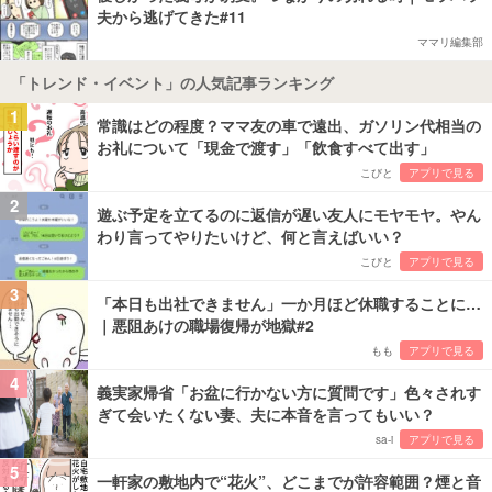
夫から逃げてきた#11
ママリ編集部
「トレンド・イベント」の人気記事ランキング
1
常識はどの程度？ママ友の車で遠出、ガソリン代相当の
お礼について「現金で渡す」「飲食すべて出す」
こびと
アプリで見る
2
遊ぶ予定を立てるのに返信が遅い友人にモヤモヤ。やん
わり言ってやりたいけど、何と言えばいい？
こびと
アプリで見る
3
「本日も出社できません」一か月ほど休職することに…
｜悪阻あけの職場復帰が地獄#2
もも
アプリで見る
4
義実家帰省「お盆に行かない方に質問です」色々されす
ぎて会いたくない妻、夫に本音を言ってもいい？
sa-i
アプリで見る
5
一軒家の敷地内で“花火”、どこまでが許容範囲？煙と音