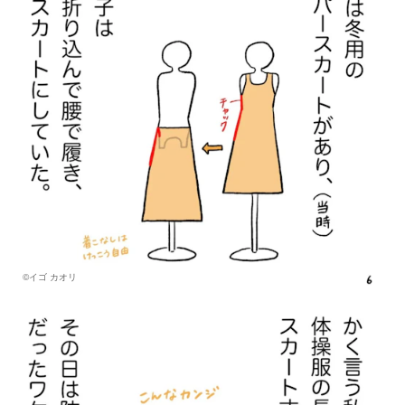
©イゴ カオリ