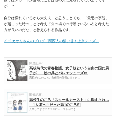
が…？
自分は慣れているから大丈夫、と思うことでも、「最悪の事態」
が起こった時のことは考えて公の場での行動はいろいろと考えた
方が良いのだな、と教えられる作品です。
イゴ カオリさんのブログ「関西人の酸い甘！上京デイズ」
関連記事:
高校時代の青春物語。女子校という自由の国に男
子が…｜絵の具とバレエシューズ#1
高校2年生のころ、美術部の部長に抜てき…
関連記事:
高校生のころ「スクールカースト」に悩まされ…
｜1人ぼっちだった高1のころ#1
入学してすぐにクラスにカーストができ…