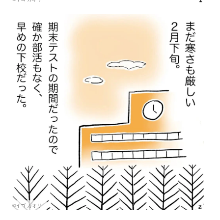
©イゴ カオリ