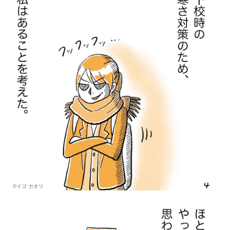
©イゴ カオリ