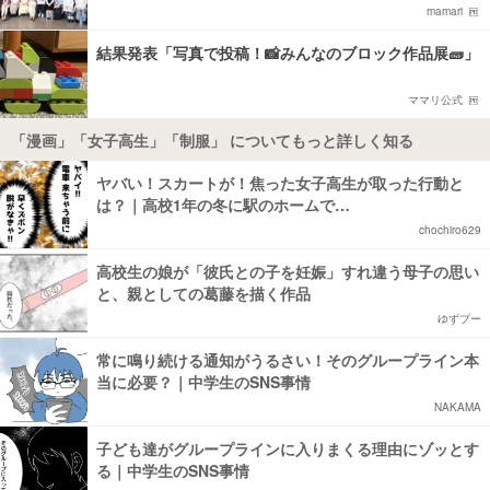
mamari
結果発表「写真で投稿！📸みんなのブロック作品展🧱」
ママリ公式
「漫画」「女子高生」「制服」 についてもっと詳しく知る
ヤバい！スカートが！焦った女子高生が取った行動と
は？｜高校1年の冬に駅のホームで…
chochiro629
高校生の娘が「彼氏との子を妊娠」すれ違う母子の思い
と、親としての葛藤を描く作品
ゆずプー
常に鳴り続ける通知がうるさい！そのグループライン本
当に必要？｜中学生のSNS事情
NAKAMA
子ども達がグループラインに入りまくる理由にゾッとす
る｜中学生のSNS事情