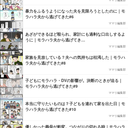
ママリ編集部
暴力をふるうようになった夫を見限ろうとしたのに｜モ
ラハラ夫から逃げてきた#6
ママリ編集部
あざができるほど殴られ、家計にも過剰な口出しするよ
うに｜モラハラ夫から逃げてき…
ママリ編集部
家族を見放している？夫への気持ちは枯渇した｜モラハ
ラ夫から逃げてきた#8
ママリ編集部
子どもにモラハラ・DVの影響が。決断のときが迫る｜
モラハラ夫から逃げてきた#9
ママリ編集部
本当に守りたいものは？子どもを連れて家を出た日｜モ
ラハラ夫から逃げてきた#10
ママリ編集部
優しかった義母が豹変。つながりの切れる時｜モラハラ