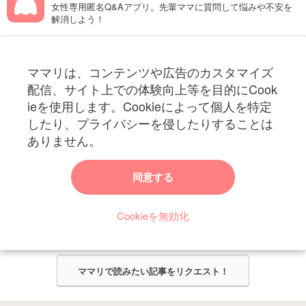
女性専用匿名Q&Aアプリ。先輩ママに質問して悩みや不安を
解消しよう！
フォローしてね！ママリ公式アカウント
ママリは、コンテンツや広告のカスタマイズ
妊娠〜子育て中のお役立ち情報を配信中
配信、サイト上での体験向上等を目的にCook
ieを使用します。Cookieによって個人を特定
したり、プライバシーを侵したりすることは
ありません。
ママリからのお知らせ
同意する
今ママリで読みたい記事は何ですか？
Cookieを無効化
ママリ編集部がみなさんのご意見をもとに記事を作成させていただきま
す！
ママリで読みたい記事をリクエスト！