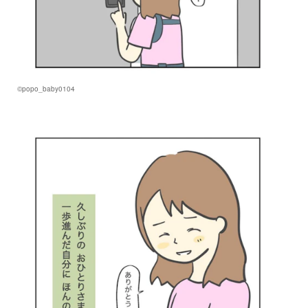
©popo_baby0104