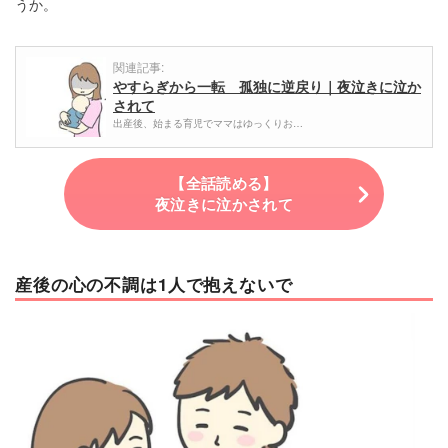
うか。
関連記事:
やすらぎから一転 孤独に逆戻り｜夜泣きに泣か
されて
出産後、始まる育児でママはゆっくりお…
【全話読める】
夜泣きに泣かされて
産後の心の不調は1人で抱えないで