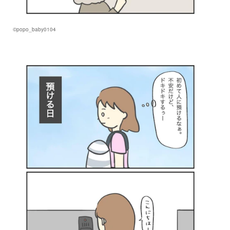
©popo_baby0104