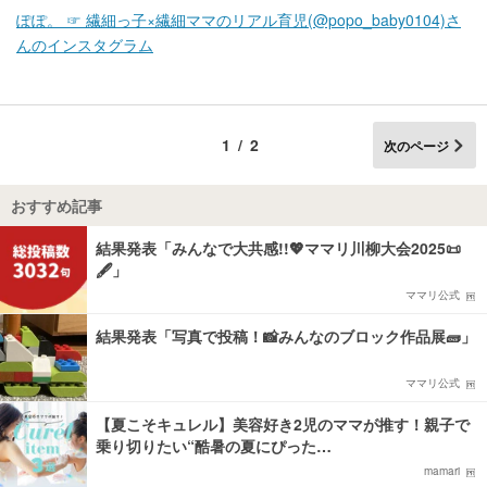
ぽぽ。 ☞ 繊細っ子×繊細ママのリアル育児(@popo_baby0104)さ
んのインスタグラム
1/2
次のページ
おすすめ記事
結果発表「みんなで大共感!!💖ママリ川柳大会2025📜
🖋️」
ママリ公式
結果発表「写真で投稿！📸みんなのブロック作品展🧱」
ママリ公式
【夏こそキュレル】美容好き2児のママが推す！親子で
乗り切りたい“酷暑の夏にぴった…
mamari