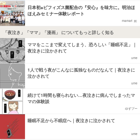
日本初※ビフィズス菌配合の『安心』を味方に。明治ほ
ほえみセミナー体験レポート
mamari
「夜泣き」「ママ」「漫画」 についてもっと詳しく知る
ママをここまで変えてしまう、恐ろしい「睡眠不足」｜
夜泣きに泣かされて
ume
1人で戦う夜がこんなに孤独なものだなんて｜夜泣きに
泣かされて
ume
続けて1時間も寝られない…夜泣きに病んでしまったマ
マの体験談
ゆずプー
睡眠不足から不眠症へ｜夜泣きに泣かされて
ume