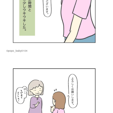
©popo_baby0104