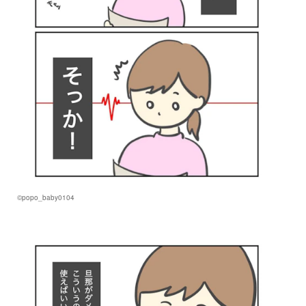
©popo_baby0104