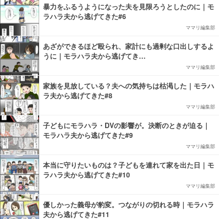
暴力をふるうようになった夫を見限ろうとしたのに｜モ
ラハラ夫から逃げてきた#6
ママリ編集部
あざができるほど殴られ、家計にも過剰な口出しするよ
うに｜モラハラ夫から逃げてき…
ママリ編集部
家族を見放している？夫への気持ちは枯渇した｜モラハ
ラ夫から逃げてきた#8
ママリ編集部
子どもにモラハラ・DVの影響が。決断のときが迫る｜
モラハラ夫から逃げてきた#9
ママリ編集部
本当に守りたいものは？子どもを連れて家を出た日｜モ
ラハラ夫から逃げてきた#10
ママリ編集部
優しかった義母が豹変。つながりの切れる時｜モラハラ
夫から逃げてきた#11