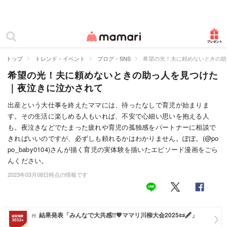
カテゴリー一覧
ママリ
妊活
トップ
トレンド・イベント
ブログ・SNS
希望の光！夫に頼めないときの助
希望の光！夫に頼めないときの助っ人を見つけた
妊娠
｜夜泣きに泣かされて
出産
出産という大仕事を終えたママには、待ったなしで育児が始まりま
す。その生活に楽しめる人もいれば、不安で心細い思いを抱える人
赤ちゃん・育児
も。夜泣きなどでたまった疲れや育児の孤独感をパートナーに相談で
子育て・家族
きればいいのですが、必ずしも頼れるかはわかりません。ぽぽ。(@po
po_baby0104)さんが描く育児の実体験を描いたエピソード漫画をごら
病院
んください。
2023年03月08日時点の情報です
美容・ファッション
お仕事
結果発表「みんなで大共感!!💖ママリ川柳大会2025📜🖋️」
住まい