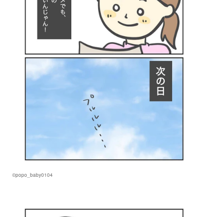
©popo_baby0104