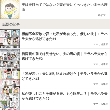
実は夫目当てではない？妻が夫にくっつきたい本当の理
由
ゆずプー
話題の記事
機能不全家族で育った私が出会った、優しい彼｜モラハ
ラ夫から逃げてきた#1
ママリ編集部
義両親の前では見せない、夫の裏の姿｜モラハラ夫から
逃げてきた#2
ママリ編集部
「私が悪い」夫に刷り込まれ続けた｜モラハラ夫から逃
げてきた#3
ママリ編集部
私が楽しむことを嫌がる夫。もう限界…？｜モラハラ夫
から逃げてきた#5
ママリ編集部