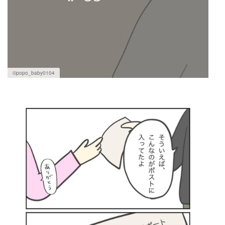
©popo_baby0104