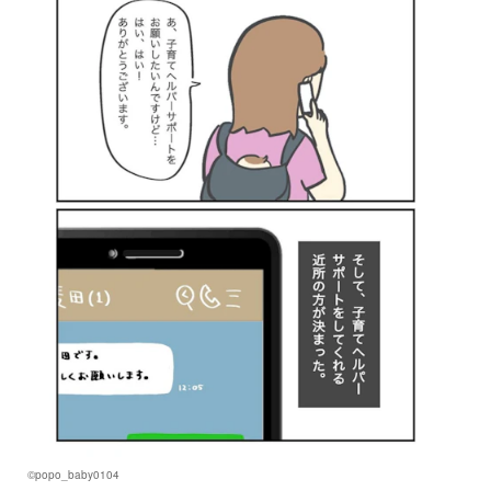
©popo_baby0104