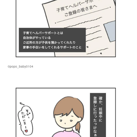
©popo_baby0104