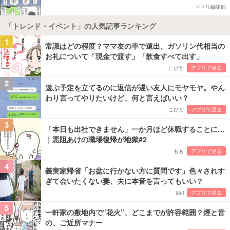
ママリ編集部
「トレンド・イベント」の人気記事ランキング
1
常識はどの程度？ママ友の車で遠出、ガソリン代相当の
お礼について「現金で渡す」「飲食すべて出す」
こびと
アプリで見る
2
遊ぶ予定を立てるのに返信が遅い友人にモヤモヤ。やん
わり言ってやりたいけど、何と言えばいい？
こびと
アプリで見る
3
「本日も出社できません」一か月ほど休職することに…
｜悪阻あけの職場復帰が地獄#2
もも
アプリで見る
4
義実家帰省「お盆に行かない方に質問です」色々されす
ぎて会いたくない妻、夫に本音を言ってもいい？
sa-i
アプリで見る
5
一軒家の敷地内で“花火”、どこまでが許容範囲？煙と音
の、ご近所マナー