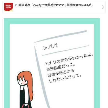
結果発表「みんなで大共感!!💖ママリ川柳大会2025📜🖋️」
マネー
トレンド・イベント