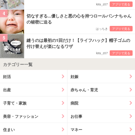
kira_z07
アプリで見る
4
切なすぎる...優しさと悪の心を持つロールパンナちゃん
の秘密に迫る
はっちき
アプリで見る
5
縫うのは最初の1回だけ！【ライフハック】帽子ゴムの
付け替えが楽になるワザ
kira_z07
アプリで見る
カテゴリー一覧
妊活
妊娠
出産
赤ちゃん・育児
子育て・家族
病院
美容・ファッション
お仕事
住まい
マネー