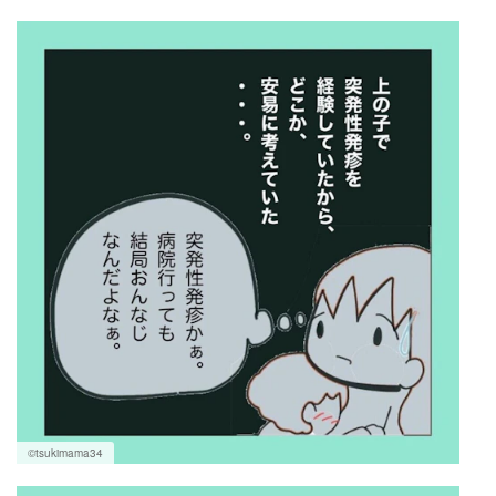
©tsukimama34