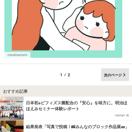
©tsukimama34
1/2
次のページ
おすすめ記事
日本初※ビフィズス菌配合の『安心』を味方に。明治ほ
ほえみセミナー体験レポート
mamari
結果発表「写真で投稿！📸みんなのブロック作品展🧱」