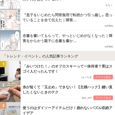
ももこ
『息子をいじめたら問答無用で転校かつ引っ越し』思っ
ていることを全て伝えた｜障害…
ochibis
念書を書いてもらって、やっといじめがなくなった｜障
害をからかう親子に念書を書か…
ochibis
「トレンド・イベント」の人気記事ランキング
1
「みいつけた！」のオフロスキーって一体何者？実はス
ゴイ人だったんです！
はっちき
アプリで見る
2
糸が短くて「玉止め」できない！【主婦ハック】縫い直
したくないときのテク
kira_z07
アプリで見る
3
使うのはダイソーアイテムだけ！崩れないパズル収納ア
イデア