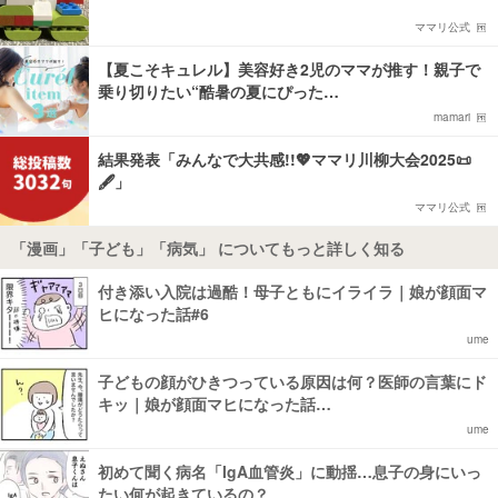
ママリ公式
【夏こそキュレル】美容好き2児のママが推す！親子で
乗り切りたい“酷暑の夏にぴった…
mamari
結果発表「みんなで大共感!!💖ママリ川柳大会2025📜
🖋️」
ママリ公式
「漫画」「子ども」「病気」 についてもっと詳しく知る
付き添い入院は過酷！母子ともにイライラ｜娘が顔面マ
ヒになった話#6
ume
子どもの顔がひきつっている原因は何？医師の言葉にド
キッ｜娘が顔面マヒになった話…
ume
初めて聞く病名「IgA血管炎」に動揺…息子の身にいっ
たい何が起きているの？