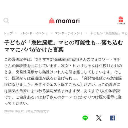
カテゴリー一覧
ママリ
妊活
トップ
トレンド・イベント
エンターテイメント
子どもが「急性脳症」マヒ
子どもが「急性脳症」マヒの可能性も…落ち込む
妊娠
ママにパパがかけた言葉
出産
この漫画記事は、つきママ(@tsukimama34)さんのフォロワー・サチ
さんの体験談を元にしています。次女・ヒカリちゃんは生後11か月の
赤ちゃん・育児
とき、突発性発疹から熱性けいれんを引き起こしてしまいます。そし
子育て・家族
て、医師からは後遺症が残ると告げられ…。『突発性発疹から急性脳
症になりました』をダイジェスト版でごらんください。※この漫画に
病院
は病気の治療にまつわる描写が含まれますが、あくまで1人の体験談
です。ご自身あるいはお子さんのケースではかかりつけ医の指示に従
美容・ファッション
ってください。
2023年10月20日時点の情報です
お仕事
住まい