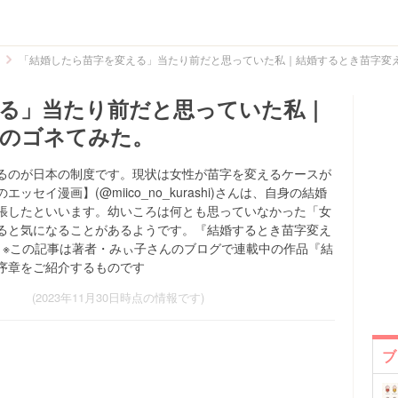
「結婚したら苗字を変える」当たり前だと思っていた私｜結婚するとき苗字変
る」当たり前だと思っていた私｜
るのゴネてみた。
るのが日本の制度です。現状は女性が苗字を変えるケースが
イ漫画】(@miico_no_kurashi)さんは、自身の結婚
張したといいます。幼いころは何とも思っていなかった「女
ると気になることがあるようです。『結婚するとき苗字変え
。※この記事は著者・みぃ子さんのブログで連載中の作品『結
序章をご紹介するものです
(2023年11月30日時点の情報です)
ブ