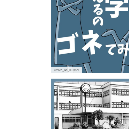
©miico_no_kurashi