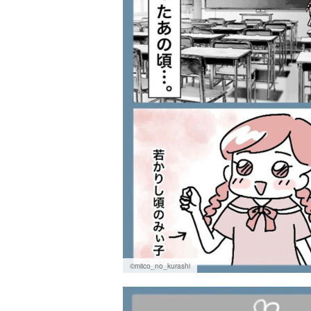
©miico_no_kurashi