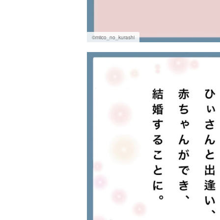
©miico_no_kurashi