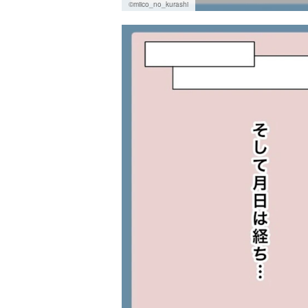
©miico_no_kurashi