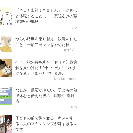
「本日も出社できません」一か月ほ
ど休職することに…｜悪阻あけの職
場復帰が地獄
もも
つらい時期を乗り越え、決意をした
こと｜一泊二日ママをやめた日
ゆずプー
ベビー靴の持ち歩き【セリア】最適
解を見つけた！2千いいね「これは
助かる」「即セリア行き決定」
kanako_mamari
なぜか、反応が冷たい。子どもの熱
で休むと伝えた後の、職場の“塩対
応”
ume
子どもの前で胸を触る、キスをす
る…夫のスキンシップが嫌すぎるん
です