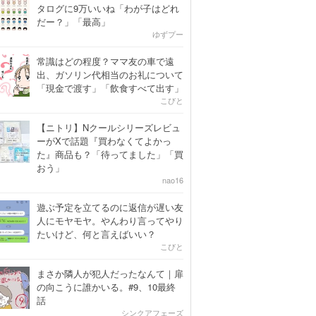
タログに9万いいね「わが子はどれ
だー？」「最高」
ゆずプー
常識はどの程度？ママ友の車で遠
出、ガソリン代相当のお礼について
「現金で渡す」「飲食すべて出す」
こびと
【ニトリ】Nクールシリーズレビュ
ーがXで話題『買わなくてよかっ
た』商品も？「待ってました」「買
おう」
nao16
遊ぶ予定を立てるのに返信が遅い友
人にモヤモヤ。やんわり言ってやり
たいけど、何と言えばいい？
こびと
まさか隣人が犯人だったなんて｜扉
の向こうに誰かいる。#9、10最終
話
シンクアフェーズ