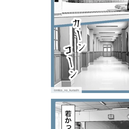
©miico_no_kurashi