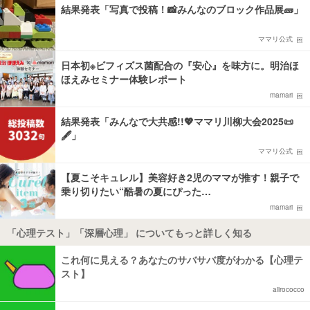
結果発表「写真で投稿！📸みんなのブロック作品展🧱」
ママリ公式
日本初※ビフィズス菌配合の『安心』を味方に。明治ほ
ほえみセミナー体験レポート
mamari
結果発表「みんなで大共感!!💖ママリ川柳大会2025📜
🖋️」
ママリ公式
【夏こそキュレル】美容好き2児のママが推す！親子で
乗り切りたい“酷暑の夏にぴった…
mamari
「心理テスト」「深層心理」 についてもっと詳しく知る
これ何に見える？あなたのサバサバ度がわかる【心理テ
スト】
aiirococco