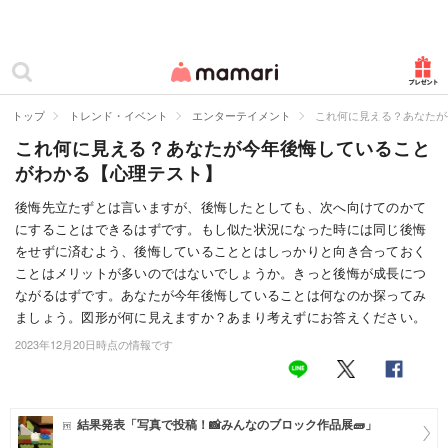
カテゴリー一覧
ママリ
妊活
トップ
トレンド・イベント
エンターテイメント
これ何に見える？あなたが
これ何に見える？あなたが今年後悔していること
妊娠
がわかる【心理テスト】
出産
後悔先立たずとは言いますが、後悔したとしても、次へ向けてのかて
にすることはできるはずです。もし似た状況になった時には同じ後悔
赤ちゃん・育児
をせずに済むよう、後悔していることとはしっかりと向き合っておく
子育て・家族
ことはメリットが多いのではないでしょうか。きっと後悔が成長につ
ながるはずです。あなたが今年後悔していることは何なのか探ってみ
病院
ましょう。図形が何に見えますか？あまり考えずにお答えください。
2023年12月20日時点の情報です
美容・ファッション
お仕事
結果発表「写真で投稿！📸みんなのブロック作品展🧱」
住まい