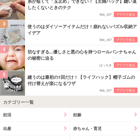
糸が短くて「玉止め」できない！【主婦ハック】縫い直
したくないときのテク
kira_z07
アプリで見る
3
使うのはダイソーアイテムだけ！崩れないパズル収納ア
イデア
kira_z07
アプリで見る
4
切なすぎる...優しさと悪の心を持つロールパンナちゃん
の秘密に迫る
はっちき
アプリで見る
5
縫うのは最初の1回だけ！【ライフハック】帽子ゴムの
付け替えが楽になるワザ
kira_z07
アプリで見る
カテゴリー一覧
妊活
妊娠
出産
赤ちゃん・育児