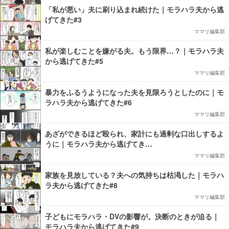
「私が悪い」夫に刷り込まれ続けた｜モラハラ夫から逃
げてきた#3
ママリ編集部
私が楽しむことを嫌がる夫。もう限界…？｜モラハラ夫
から逃げてきた#5
ママリ編集部
暴力をふるうようになった夫を見限ろうとしたのに｜モ
ラハラ夫から逃げてきた#6
ママリ編集部
あざができるほど殴られ、家計にも過剰な口出しするよ
うに｜モラハラ夫から逃げてき…
ママリ編集部
家族を見放している？夫への気持ちは枯渇した｜モラハ
ラ夫から逃げてきた#8
ママリ編集部
子どもにモラハラ・DVの影響が。決断のときが迫る｜
モラハラ夫から逃げてきた#9