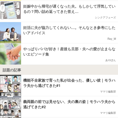
妊娠中から帰宅が遅くなった夫。もしかして浮気してい
るの？問い詰め返ってきた答え…
シンクアフェーズ
妊活に夫が協力してくれない…。そんなとき参考にした
いアドバイス
Ray_M
やっぱりパパが好き！産後も旦那・夫への愛が止まらな
いエピソード集
あやぽん
話題の記事
機能不全家族で育った私が出会った、優しい彼｜モラハ
ラ夫から逃げてきた#1
ママリ編集部
義両親の前では見せない、夫の裏の姿｜モラハラ夫から
逃げてきた#2
ママリ編集部