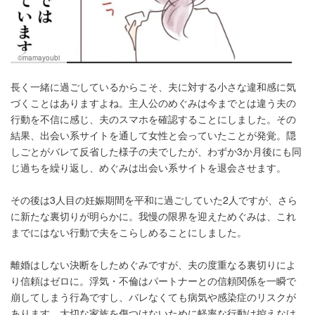
©mamayoubi
長く一緒に過ごしているからこそ、夫に対する小さな違和感に気
づくことはありますよね。主人公のめぐみは今までとは違う夫の
行動を不信に感じ、夫のスマホを確認することにしました。その
結果、出会い系サイトを通して女性と会っていたことが発覚。隠
しごとがバレて反省した様子の夫でしたが、わずか3か月後にも同
じ過ちを繰り返し、めぐみは出会い系サイトを退会させます。
その後は3人目の妊娠期間を平和に過ごしていた2人ですが、さら
に新たな裏切りが明らかに。我慢の限界を迎えためぐみは、これ
までにはない行動で夫をこらしめることにしました。
離婚はしない決断をしためぐみですが、夫の度重なる裏切りによ
り信頼はゼロに。浮気・不倫はパートナーとの信頼関係を一瞬で
崩してしまう行為ですし、バレなくても病気や感染症のリスクが
あります。大切な家族を傷つけないために軽率な行動は控えなけ