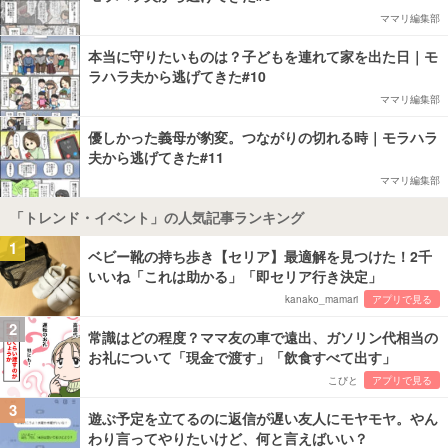
ママリ編集部
本当に守りたいものは？子どもを連れて家を出た日｜モ
ラハラ夫から逃げてきた#10
ママリ編集部
優しかった義母が豹変。つながりの切れる時｜モラハラ
夫から逃げてきた#11
ママリ編集部
「トレンド・イベント」の人気記事ランキング
1
ベビー靴の持ち歩き【セリア】最適解を見つけた！2千
いいね「これは助かる」「即セリア行き決定」
kanako_mamari
アプリで見る
2
常識はどの程度？ママ友の車で遠出、ガソリン代相当の
お礼について「現金で渡す」「飲食すべて出す」
こびと
アプリで見る
3
遊ぶ予定を立てるのに返信が遅い友人にモヤモヤ。やん
わり言ってやりたいけど、何と言えばいい？