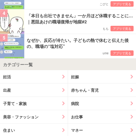
こびと
アプリで見る
4
「本日も出社できません」一か月ほど休職することに…
｜悪阻あけの職場復帰が地獄#2
もも
アプリで見る
5
なぜか、反応が冷たい。子どもの熱で休むと伝えた後
の、職場の“塩対応”
ume
アプリで見る
カテゴリー一覧
妊活
妊娠
出産
赤ちゃん・育児
子育て・家族
病院
美容・ファッション
お仕事
住まい
マネー