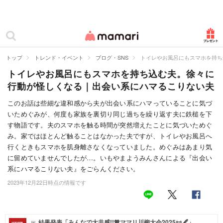
カテゴリー一覧
ママリ
妊活
トップ
トレンド・イベント
ブログ・SNS
トイレやお風呂にもスマホを持ち
トイレやお風呂にもスマホを持ち込む夫。徐々に
妊娠
行動が怪しくなる｜出会い系にハマるこりない夫
出産
このお話は些細な違和感から夫が出会い系にハマっていることに気づ
いためぐみが、何度も家族を裏切り同じ過ちを繰り返す夫に鉄槌を下
赤ちゃん・育児
す物語です。夫のスマホを触る時間が突然増えたことに気づいためぐ
子育て・家族
み。家ではほとんど触ることはなかった夫ですが、トイレやお風呂へ
行くときもスマホを肌身離さなくなっていました。めぐみはあまり気
病院
に留めていませんでしたが…。いもやまようみんさんによる『出会い
系にハマるこりない夫』をごらんください。
美容・ファッション
2023年12月22日時点の情報です
お仕事
住まい
結果発表「みんなで大共感!!💖ママリ川柳大会2025📜🖋️」