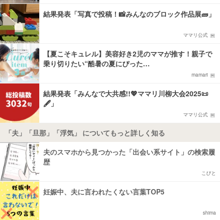
結果発表「写真で投稿！📸みんなのブロック作品展🧱」
ママリ公式
【夏こそキュレル】美容好き2児のママが推す！親子で
乗り切りたい“酷暑の夏にぴった…
mamari
結果発表「みんなで大共感!!💖ママリ川柳大会2025📜
🖋️」
ママリ公式
「夫」「旦那」「浮気」 についてもっと詳しく知る
夫のスマホから見つかった「出会い系サイト」の検索履
歴
こびと
妊娠中、夫に言われたくない言葉TOP5
shima