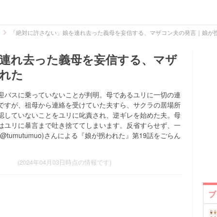
「絶対に許さない」娘を連れ去った義母を妄信する、マザコン夫の発言｜娘が
連れ去った義母を妄信する、マザ
れた
迎バスに乗っていないことが判明。母であるユリに一切の連
ですが、祖母から連絡を受けていた夫すら、サクラの居場所
認していないことをユリに叱責され、逆ギレを始めた夫。母
はユリに暴言まで吐き捨ててしまいます。反省すらせず、一
tumutumuo)さんによる『娘が拐われた』第19話をごらん
(2024年04月03日時点の情報です)
ブ