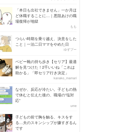
「本日も出社できません」一か月ほ
ど休職することに…｜悪阻あけの職
場復帰が地獄
もも
つらい時期を乗り越え、決意をした
こと｜一泊二日ママをやめた日
ゆずプー
ベビー靴の持ち歩き【セリア】最適
解を見つけた！2千いいね「これは
助かる」「即セリア行き決定」
kanako_mamari
なぜか、反応が冷たい。子どもの熱
で休むと伝えた後の、職場の“塩対
応”
ume
子どもの前で胸を触る、キスをす
る…夫のスキンシップが嫌すぎるん
です