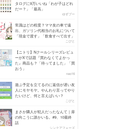
タログに9万いいね「わが子はどれ
だー？」「最高」
ゆずプー
常識はどの程度？ママ友の車で遠
出、ガソリン代相当のお礼について
「現金で渡す」「飲食すべて出す」
こびと
【ニトリ】Nクールシリーズレビュ
ーがXで話題『買わなくてよかっ
た』商品も？「待ってました」「買
おう」
nao16
遊ぶ予定を立てるのに返信が遅い友
人にモヤモヤ。やんわり言ってやり
たいけど、何と言えばいい？
こびと
まさか隣人が犯人だったなんて｜扉
の向こうに誰かいる。#9、10最終
話
シンクアフェーズ