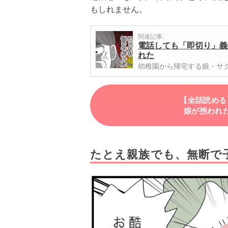
もしれません。
関連記事:
電話しても「即切り」義
れた
幼稚園から帰宅する娘・サ
【全話読める
娘が拐われ
たとえ親族でも、無断で