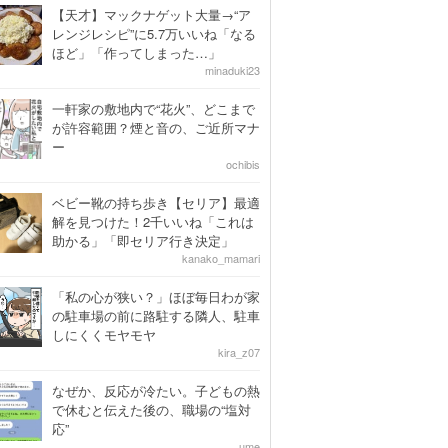
【天才】マックナゲット大量→“ア
レンジレシピ”に5.7万いいね「なる
ほど」「作ってしまった…」
minaduki23
一軒家の敷地内で“花火”、どこまで
が許容範囲？煙と音の、ご近所マナ
ー
ochibis
ベビー靴の持ち歩き【セリア】最適
解を見つけた！2千いいね「これは
助かる」「即セリア行き決定」
kanako_mamari
「私の心が狭い？」ほぼ毎日わが家
の駐車場の前に路駐する隣人、駐車
しにくくモヤモヤ
kira_z07
なぜか、反応が冷たい。子どもの熱
で休むと伝えた後の、職場の“塩対
応”
ume