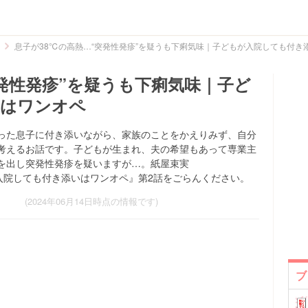
息子が38℃の高熱…“突発性発疹”を疑うも下痢気味｜子どもが入院しても付き
突発性発疹”を疑うも下痢気味｜子ど
いはワンオペ
った息子に付き添いながら、家族のことをかえりみず、自分
考えるお話です。子どもが生まれ、夫の希望もあって専業主
を出し突発性発疹を疑いますが…。紙屋束実
子どもが入院しても付き添いはワンオペ』第2話をごらんください。
(2024年06月14日時点の情報です)
ブ