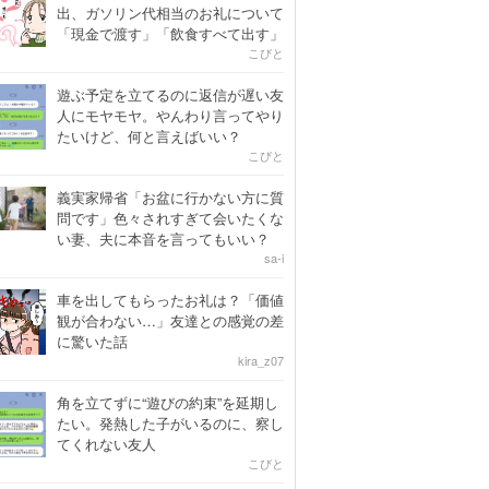
出、ガソリン代相当のお礼について
「現金で渡す」「飲食すべて出す」
こびと
遊ぶ予定を立てるのに返信が遅い友
人にモヤモヤ。やんわり言ってやり
たいけど、何と言えばいい？
こびと
義実家帰省「お盆に行かない方に質
問です」色々されすぎて会いたくな
い妻、夫に本音を言ってもいい？
sa-i
車を出してもらったお礼は？「価値
観が合わない…」友達との感覚の差
に驚いた話
kira_z07
角を立てずに“遊びの約束”を延期し
たい。発熱した子がいるのに、察し
てくれない友人
こびと