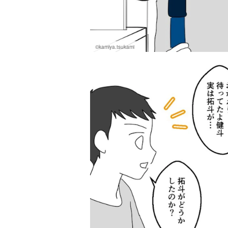
©kamiya.tsukami