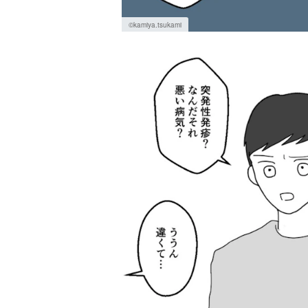
©kamiya.tsukami