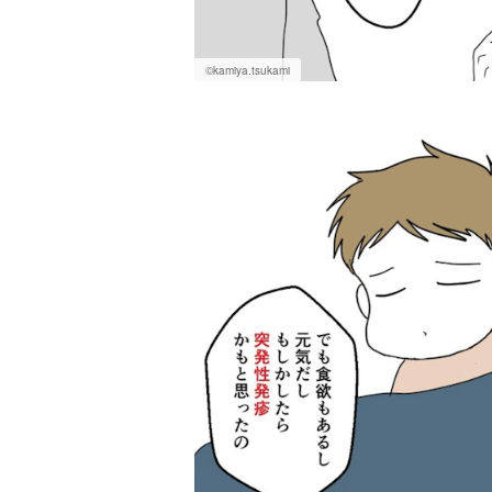
©kamiya.tsukami