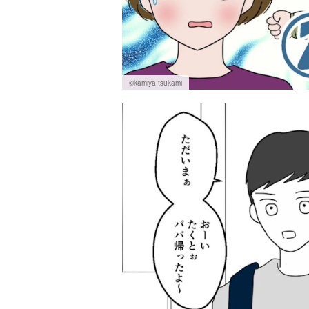
©kamiya.tsukami