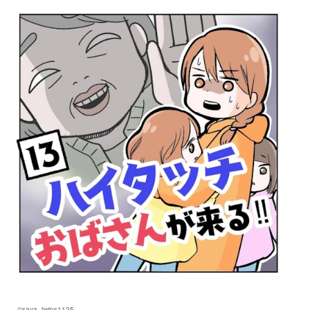
©saya_twins1125