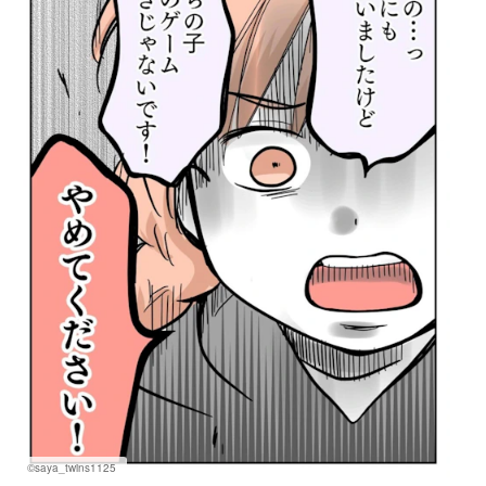
©saya_twins1125