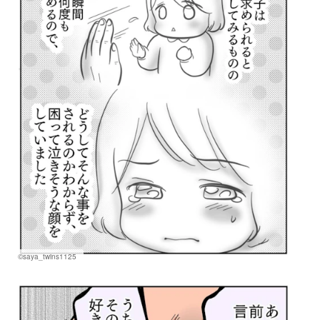
©saya_twins1125