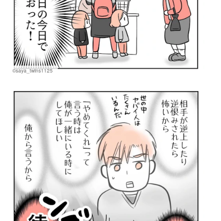
©saya_twins1125