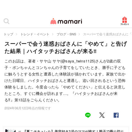
カテゴリー一覧
ママリ
妊活
トップ
トレンド・イベント
ブログ・SNS
スーパーで会う迷惑おばさんに「
スーパーで会う迷惑おばさんに「やめて」と告げ
妊娠
た結果｜ハイタッチおばさんが来る‼
出産
このお話は、著者・サヤ山 サヤ(@saya_twins1125)さんが2歳の双
子・ポンちゃんとコンちゃんの子育てをしていたとき、勝手に子ども
赤ちゃん・育児
に触ろうとする女性と遭遇した体験談が描かれています。家族で出か
子育て・家族
けた日曜日、ハイタッチおばさんと遭遇し、追い回されるという恐怖
体験をしました。今度会ったら「やめてください」と伝えると決意し
病院
たところ、すぐに機会が訪れます…。『ハイタッチおばさんが来
る‼』第13話をごらんください。
美容・ファッション
2024年06月12日時点の情報です
お仕事
住まい
【夏こそキュレル】美容好き2児のママが推す！親子で乗り切り