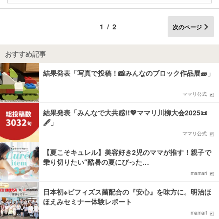
1/2
次のページ
おすすめ記事
結果発表「写真で投稿！📸みんなのブロック作品展🧱」
ママリ公式
結果発表「みんなで大共感!!💖ママリ川柳大会2025📜
🖋️」
ママリ公式
【夏こそキュレル】美容好き2児のママが推す！親子で
乗り切りたい“酷暑の夏にぴった…
mamari
日本初※ビフィズス菌配合の『安心』を味方に。明治ほ
ほえみセミナー体験レポート
mamari