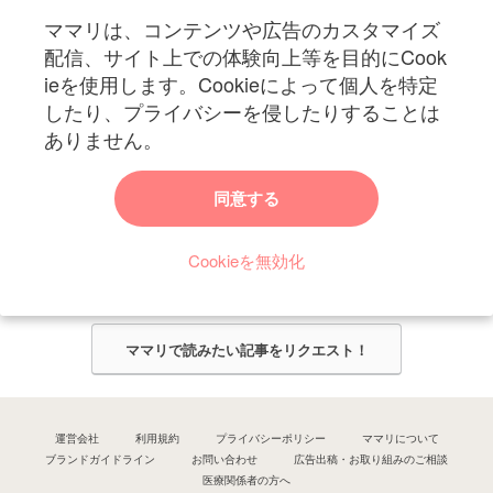
ママリは、コンテンツや広告のカスタマイズ
妊娠〜子育て中のお役立ち情報を配信中
配信、サイト上での体験向上等を目的にCook
ieを使用します。Cookieによって個人を特定
したり、プライバシーを侵したりすることは
ありません。
ママリからのお知らせ
同意する
今ママリで読みたい記事は何ですか？
Cookieを無効化
ママリ編集部がみなさんのご意見をもとに記事を作成させていただきま
す！
ママリで読みたい記事をリクエスト！
運営会社
利用規約
プライバシーポリシー
ママリについて
ブランドガイドライン
お問い合わせ
広告出稿・お取り組みのご相談
医療関係者の方へ