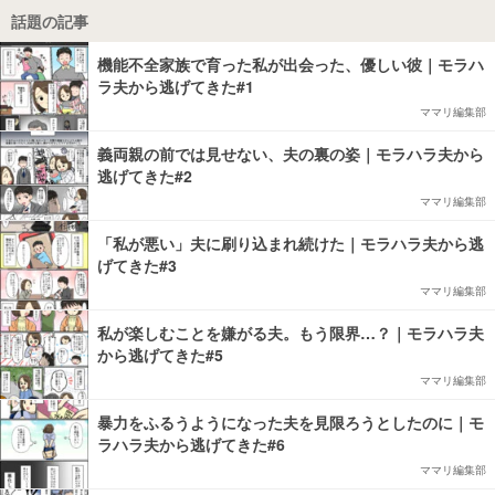
話題の記事
機能不全家族で育った私が出会った、優しい彼｜モラハ
ラ夫から逃げてきた#1
ママリ編集部
義両親の前では見せない、夫の裏の姿｜モラハラ夫から
逃げてきた#2
ママリ編集部
「私が悪い」夫に刷り込まれ続けた｜モラハラ夫から逃
げてきた#3
ママリ編集部
私が楽しむことを嫌がる夫。もう限界…？｜モラハラ夫
から逃げてきた#5
ママリ編集部
暴力をふるうようになった夫を見限ろうとしたのに｜モ
ラハラ夫から逃げてきた#6
ママリ編集部