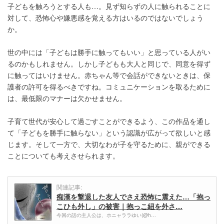
子どもを触ろうとする人も…。見ず知らずの人に触られることに
対して、恐怖心や嫌悪感を覚える方はいるのではないでしょう
か。
世の中には「子どもは勝手に触ってもいい」と思っている人がい
るのかもしれません。しかし子どもも大人と同じで、同意を得ず
に触ってはいけません。赤ちゃん等で会話ができないときは、保
護者の許可を得るべきですね。コミュニケーションを取るために
は、最低限のマナーは欠かせません。
子育て世代が安心して過ごすことができるよう、この作品を通し
て「子どもを勝手に触らない」という認識が広がって欲しいと感
じます。そして一方で、大切なわが子を守るために、親ができる
ことについても考えさせられます。
関連記事:
痴漢を撃退した友人でさえ恐怖に震えた…「抱っ
こひも外し」の被害｜抱っこ紐を外さ…
今回の話の主人公は、ホニャララゆい(@h…