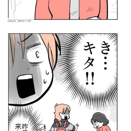
©saya_twins1125