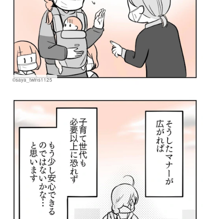
©saya_twins1125