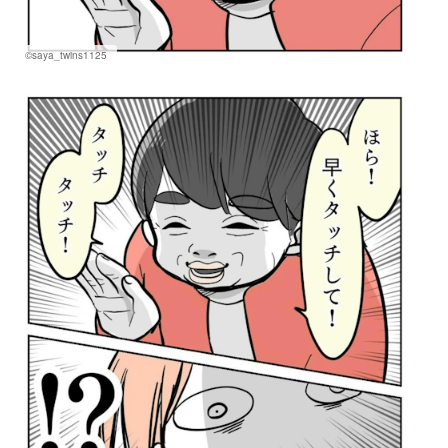
©saya_twins1125