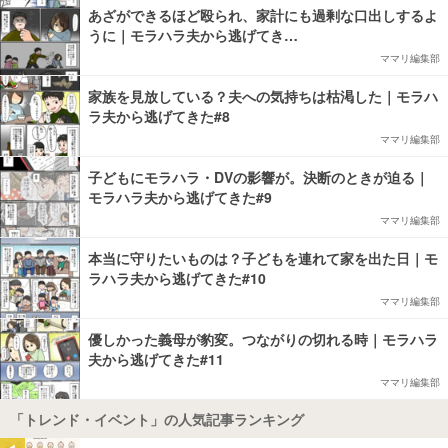
あざができるほど殴られ、家計にも過剰な口出しするよ
うに｜モラハラ夫から逃げてき…
ママリ編集部
家族を見放している？夫への気持ちは枯渇した｜モラハ
ラ夫から逃げてきた#8
ママリ編集部
子どもにモラハラ・DVの影響が。決断のときが迫る｜
モラハラ夫から逃げてきた#9
ママリ編集部
本当に守りたいものは？子どもを連れて家を出た日｜モ
ラハラ夫から逃げてきた#10
ママリ編集部
優しかった義母が豹変。つながりの切れる時｜モラハラ
夫から逃げてきた#11
ママリ編集部
「トレンド・イベント」の人気記事ランキング