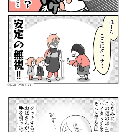
©saya_twins1125