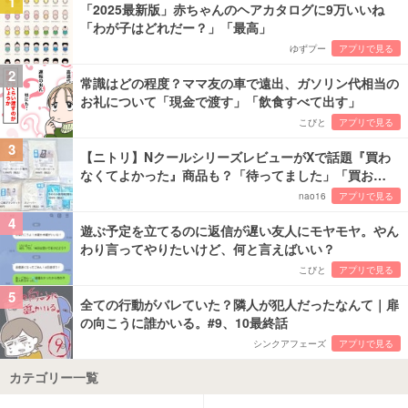
1
「2025最新版」赤ちゃんのヘアカタログに9万いいね
「わが子はどれだー？」「最高」
ゆずプー
アプリで見る
2
常識はどの程度？ママ友の車で遠出、ガソリン代相当の
お礼について「現金で渡す」「飲食すべて出す」
こびと
アプリで見る
3
【ニトリ】NクールシリーズレビューがXで話題『買わ
なくてよかった』商品も？「待ってました」「買お…
nao16
アプリで見る
4
遊ぶ予定を立てるのに返信が遅い友人にモヤモヤ。やん
わり言ってやりたいけど、何と言えばいい？
こびと
アプリで見る
5
全ての行動がバレていた？隣人が犯人だったなんて｜扉
の向こうに誰かいる。#9、10最終話
シンクアフェーズ
アプリで見る
カテゴリー一覧