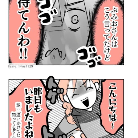
©saya_twins1125