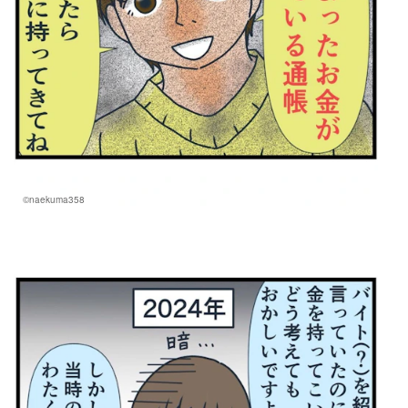
©naekuma358