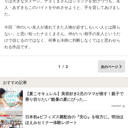
りは大きなダメージ。ナエくまさんはショックを受けつつも、友
人・あずきもこのバイトをやめさせようと、手を貸してあげまし
た。
今回「仲のいい友人が連れてきた人物が必ずしもいい人とは限ら
ない」と思い知ったナエくまさん。仲がいい相手の友人というだ
けで信じるのではなく、何事も冷静に判断しなくてはと思わせら
れる作品です。
1/2
次のページ
おすすめ記事
【夏こそキュレル】美容好き2児のママが推す！親子で
乗り切りたい“酷暑の夏にぴった…
mamari
日本初※ビフィズス菌配合の『安心』を味方に。明治ほ
ほえみセミナー体験レポート