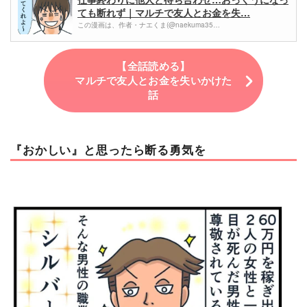
ても断れず｜マルチで友人とお金を失…
この漫画は、作者・ナエくま(@naekuma35…
【全話読める】
マルチで友人とお金を失いかけた
話
『おかしい』と思ったら断る勇気を