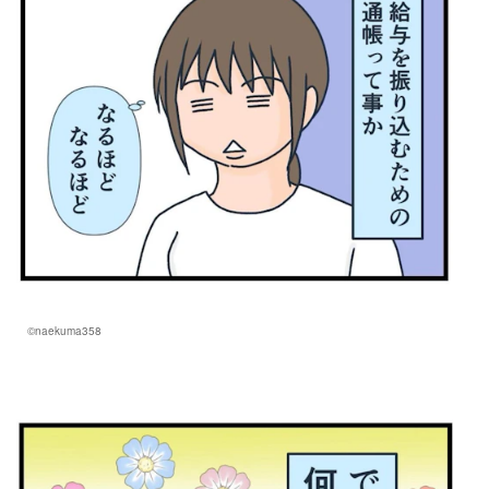
©naekuma358