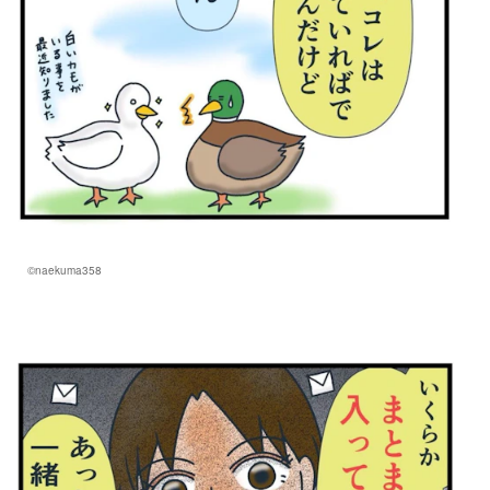
©naekuma358