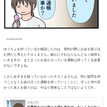
©naekuma358
ゆうちょを持っているか確認したのは、契約の際にお金を振り込
む用だと考えたナエくまさん。確かにそれならなんとなく納得も
いきますが、まとまったお金が入っている通帳は持ってくる必要
がないですよね。
しかしあずきを疑っていなかったナエくまさんは、特に疑問を持
つことなくお金の入った通帳を持っていくことに。ずっと仲の良
かった友人を疑うのは、やはり簡単なことではないようです。
関連記事:
仕事終わりに他人と待ち合わせ…おっくうになっ