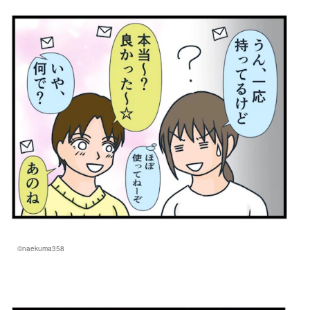
©naekuma358