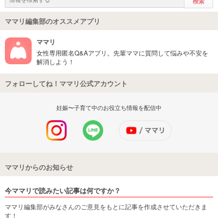
ママリ編集部のオススメアプリ
ママリ
女性専用匿名Q&Aアプリ。先輩ママに質問して悩みや不安を
解消しよう！
フォローしてね！ママリ公式アカウント
妊娠〜子育て中のお役立ち情報を配信中
ママリからのお知らせ
今ママリで読みたい記事は何ですか？
ママリ編集部がみなさんのご意見をもとに記事を作成させていただきま
す！