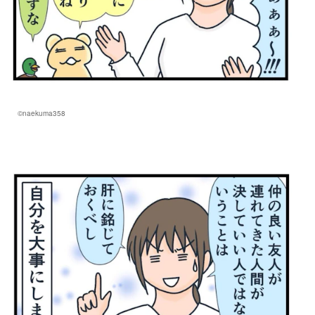
©naekuma358