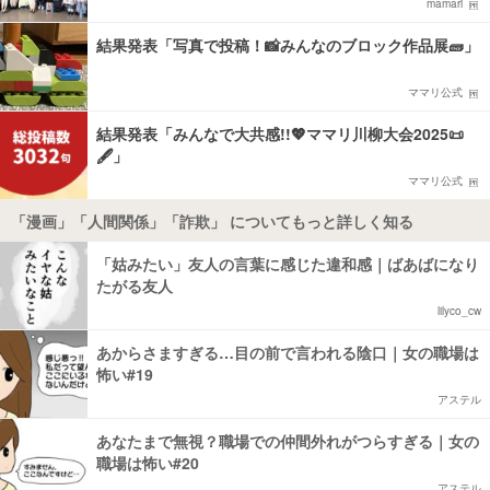
mamari
結果発表「写真で投稿！📸みんなのブロック作品展🧱」
ママリ公式
結果発表「みんなで大共感!!💖ママリ川柳大会2025📜
🖋️」
ママリ公式
「漫画」「人間関係」「詐欺」 についてもっと詳しく知る
「姑みたい」友人の言葉に感じた違和感｜ばあばになり
たがる友人
lilyco_cw
あからさますぎる…目の前で言われる陰口｜女の職場は
怖い#19
アステル
あなたまで無視？職場での仲間外れがつらすぎる｜女の
職場は怖い#20
アステル