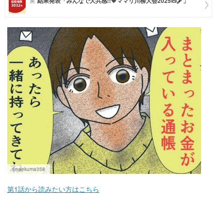
結果発表「みんなで大共感!!💖ママリ川柳大会2025📜🖋️」
マネー
トレンド・イベント
©naekuma358
第1話から読みたい方はこちら