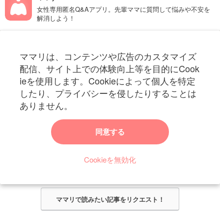
女性専用匿名Q&Aアプリ。先輩ママに質問して悩みや不安を
解消しよう！
フォローしてね！ママリ公式アカウント
ママリは、コンテンツや広告のカスタマイズ
妊娠〜子育て中のお役立ち情報を配信中
配信、サイト上での体験向上等を目的にCook
ieを使用します。Cookieによって個人を特定
したり、プライバシーを侵したりすることは
ありません。
ママリからのお知らせ
同意する
今ママリで読みたい記事は何ですか？
Cookieを無効化
ママリ編集部がみなさんのご意見をもとに記事を作成させていただきま
す！
ママリで読みたい記事をリクエスト！