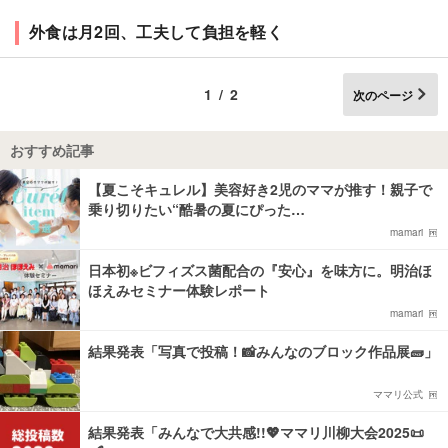
外食は月2回、工夫して負担を軽く
1/2
次のページ
おすすめ記事
【夏こそキュレル】美容好き2児のママが推す！親子で
乗り切りたい“酷暑の夏にぴった…
mamari
日本初※ビフィズス菌配合の『安心』を味方に。明治ほ
ほえみセミナー体験レポート
mamari
結果発表「写真で投稿！📸みんなのブロック作品展🧱」
ママリ公式
結果発表「みんなで大共感!!💖ママリ川柳大会2025📜