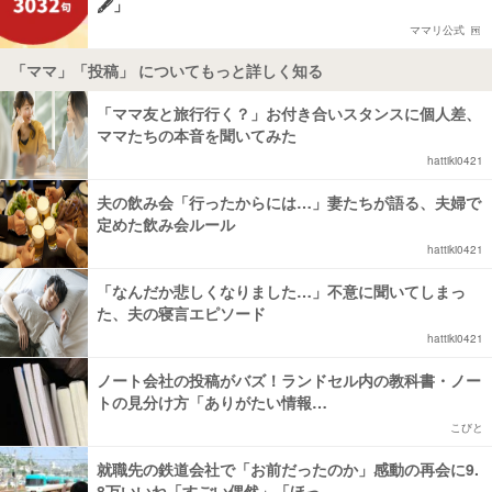
🖋️」
ママリ公式
「ママ」「投稿」 についてもっと詳しく知る
「ママ友と旅行行く？」お付き合いスタンスに個人差、
ママたちの本音を聞いてみた
hattiki0421
夫の飲み会「行ったからには…」妻たちが語る、夫婦で
定めた飲み会ルール
hattiki0421
「なんだか悲しくなりました…」不意に聞いてしまっ
た、夫の寝言エピソード
hattiki0421
ノート会社の投稿がバズ！ランドセル内の教科書・ノー
トの見分け方「ありがたい情報…
こびと
就職先の鉄道会社で「お前だったのか」感動の再会に9.
8万いいね「すごい偶然」「ほっ…