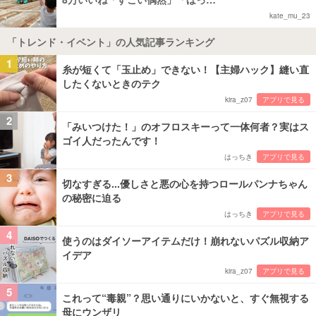
kate_mu_23
「トレンド・イベント」の人気記事ランキング
1
糸が短くて「玉止め」できない！【主婦ハック】縫い直
したくないときのテク
kira_z07
アプリで見る
2
「みいつけた！」のオフロスキーって一体何者？実はス
ゴイ人だったんです！
はっちき
アプリで見る
3
切なすぎる...優しさと悪の心を持つロールパンナちゃん
の秘密に迫る
はっちき
アプリで見る
4
使うのはダイソーアイテムだけ！崩れないパズル収納ア
イデア
kira_z07
アプリで見る
5
これって“毒親”？思い通りにいかないと、すぐ無視する
母にウンザリ