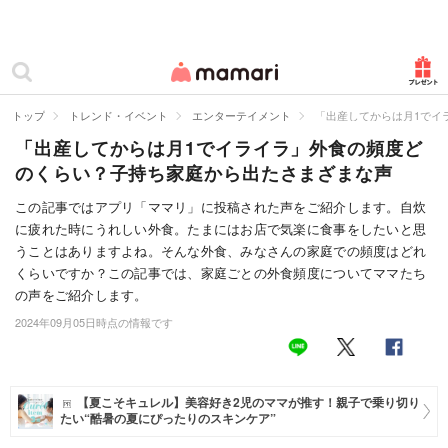
カテゴリー一覧
ママリ
妊活
トップ
トレンド・イベント
エンターテイメント
「出産してからは月1でイ
「出産してからは月1でイライラ」外食の頻度ど
妊娠
のくらい？子持ち家庭から出たさまざまな声
出産
この記事ではアプリ「ママリ」に投稿された声をご紹介します。自炊
に疲れた時にうれしい外食。たまにはお店で気楽に食事をしたいと思
赤ちゃん・育児
うことはありますよね。そんな外食、みなさんの家庭での頻度はどれ
子育て・家族
くらいですか？この記事では、家庭ごとの外食頻度についてママたち
の声をご紹介します。
病院
2024年09月05日時点の情報です
美容・ファッション
お仕事
【夏こそキュレル】美容好き2児のママが推す！親子で乗り切り
たい“酷暑の夏にぴったりのスキンケア”
住まい