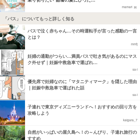
mamari
「バス」 についてもっと詳しく知る
バスで泣く赤ちゃん…その時運転手が言った感動の一言
とは？
mmfj
妊婦の通勤がつらい…満員バスで吐き気があるのにマス
ク外せず｜妊娠中救急車で運ばれ…
sa-i
優先席で妊婦なのに「マタニティマーク」を隠した理由
｜妊娠中救急車で運ばれた話
sa-i
子連れで東京ディズニーランドへ！おすすめの回り方を
攻略しよう
kaigara_7
自然がいっぱいの屋久島へ！の～んびり、子連れ旅行の
すすめ