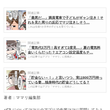
関連記事:
「最悪だ…」満員電車で子どもがギャン泣き！そ
れを見た周りの反応でマジ泣きしそう…
これは生後1か月半の子どもを育てている…
関連記事:
「電気代3万円！高すぎて2度見…」夏の電気料
金いくらだった？エアコン設定温度もチ…
この記事ではアプリ「ママリ」に投稿さ…
関連記事:
「貯金ない～！」と言いつつ、実は800万円持っ
ている妻…独身時代の貯金どうしてる？
この記事ではアプリ「ママリ」に投稿さ…
著者：ママリ編集部
バス
についてママリのアプリで先輩ママに質問してみよ