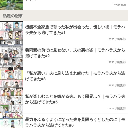
Yoshimai
話題の記事
機能不全家族で育った私が出会った、優しい彼｜モラハ
ラ夫から逃げてきた#1
ママリ編集部
義両親の前では見せない、夫の裏の姿｜モラハラ夫から
逃げてきた#2
ママリ編集部
「私が悪い」夫に刷り込まれ続けた｜モラハラ夫から逃
げてきた#3
ママリ編集部
私が楽しむことを嫌がる夫。もう限界…？｜モラハラ夫
から逃げてきた#5
ママリ編集部
暴力をふるうようになった夫を見限ろうとしたのに｜モ
ラハラ夫から逃げてきた#6