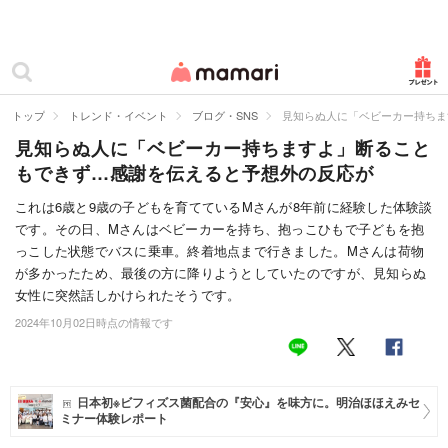
カテゴリー一覧
ママリ
妊活
トップ
トレンド・イベント
ブログ・SNS
見知らぬ人に「ベビーカー持ちま
見知らぬ人に「ベビーカー持ちますよ」断ること
妊娠
もできず…感謝を伝えると予想外の反応が
出産
これは6歳と9歳の子どもを育てているMさんが8年前に経験した体験談
です。その日、Mさんはベビーカーを持ち、抱っこひもで子どもを抱
赤ちゃん・育児
っこした状態でバスに乗車。終着地点まで行きました。Mさんは荷物
子育て・家族
が多かったため、最後の方に降りようとしていたのですが、見知らぬ
女性に突然話しかけられたそうです。
病院
2024年10月02日時点の情報です
美容・ファッション
お仕事
日本初※ビフィズス菌配合の『安心』を味方に。明治ほほえみセ
ミナー体験レポート
住まい