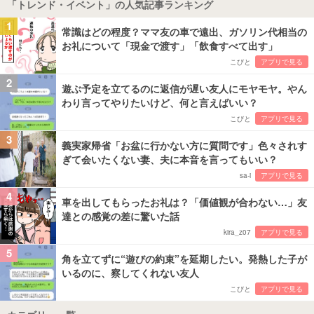
「トレンド・イベント」の人気記事ランキング
1
常識はどの程度？ママ友の車で遠出、ガソリン代相当の
お礼について「現金で渡す」「飲食すべて出す」
こびと
アプリで見る
2
遊ぶ予定を立てるのに返信が遅い友人にモヤモヤ。やん
わり言ってやりたいけど、何と言えばいい？
こびと
アプリで見る
3
義実家帰省「お盆に行かない方に質問です」色々されす
ぎて会いたくない妻、夫に本音を言ってもいい？
sa-i
アプリで見る
4
車を出してもらったお礼は？「価値観が合わない…」友
達との感覚の差に驚いた話
kira_z07
アプリで見る
5
角を立てずに“遊びの約束”を延期したい。発熱した子が
いるのに、察してくれない友人
こびと
アプリで見る