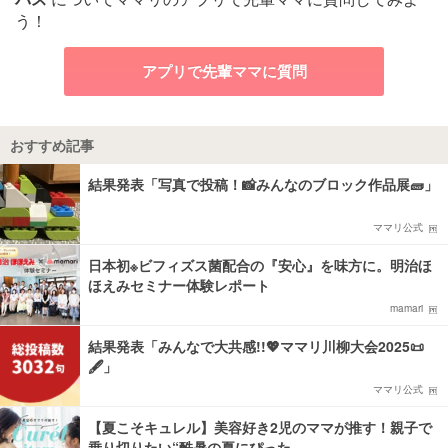
う！
アプリで先輩ママに質問
おすすめ記事
結果発表「写真で投稿！📸みんなのブロック作品展🧱」
ママリ公式
日本初※ビフィズス菌配合の『安心』を味方に。明治ほ
ほえみセミナー体験レポート
mamari
結果発表「みんなで大共感!!💖ママリ川柳大会2025📜
🖋️」
ママリ公式
【夏こそキュレル】美容好き2児のママが推す！親子で
乗り切りたい“酷暑の夏にぴった…