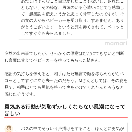
あたしはそんなこと自分かしたこともないし、されたこ
ともない、その粋な、勇気のいる心遣いにとても感動し
て、超感謝を伝えようかと思って降車したのですが、そ
の女の人からベビーカーを受け取り、すみません、あり
がとうございます！というと顔を赤くされて、ペコッと
してすぐ立ち去られました。
突然の出来事でしたが、せっかくの厚意はむだにできないと判断
し言葉に甘えてベビーカーを持ってもらったMさん。
感謝の気持ちを伝えると、相手はただ無言で顔を赤らめながらペ
コッとしてすぐに立ち去ったのだそう。Mさんとしては、その姿を
見て、相手はとても勇気を持って声をかけてくれたんだろうなと
感じたそうです。
勇気ある行動が気恥ずかしくならない風潮になって
ほしい
バスの中でそういう声掛けをすること、ほんとに勇気が