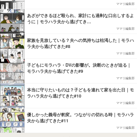
ママリ編集部
あざができるほど殴られ、家計にも過剰な口出しするよ
うに｜モラハラ夫から逃げてき…
ママリ編集部
家族を見放している？夫への気持ちは枯渇した｜モラハ
ラ夫から逃げてきた#8
ママリ編集部
子どもにモラハラ・DVの影響が。決断のときが迫る｜
モラハラ夫から逃げてきた#9
ママリ編集部
本当に守りたいものは？子どもを連れて家を出た日｜モ
ラハラ夫から逃げてきた#10
ママリ編集部
優しかった義母が豹変。つながりの切れる時｜モラハラ
夫から逃げてきた#11
ママリ編集部