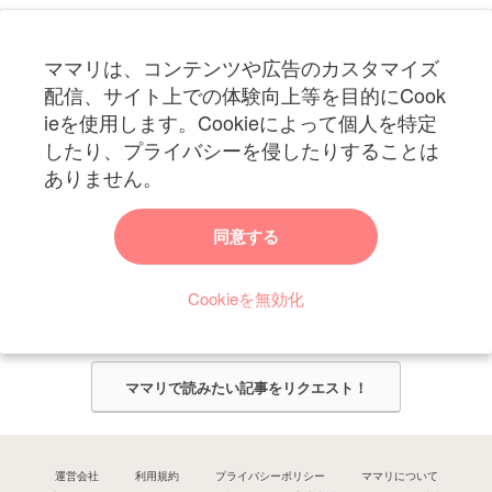
フォローしてね！ママリ公式アカウント
ママリは、コンテンツや広告のカスタマイズ
妊娠〜子育て中のお役立ち情報を配信中
配信、サイト上での体験向上等を目的にCook
ieを使用します。Cookieによって個人を特定
したり、プライバシーを侵したりすることは
ありません。
ママリからのお知らせ
同意する
今ママリで読みたい記事は何ですか？
Cookieを無効化
ママリ編集部がみなさんのご意見をもとに記事を作成させていただきま
す！
ママリで読みたい記事をリクエスト！
運営会社
利用規約
プライバシーポリシー
ママリについて