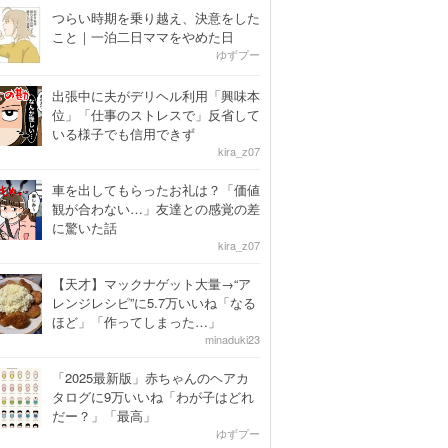
つらい時期を乗り越え、決意をした
こと｜一泊二日ママをやめた日
ゆずプー
出張中に夫がデリヘル利用「興味本
位」「仕事のストレスで」反省して
いる様子でも信用できず
kira_z07
車を出してもらったお礼は？「価値
観が合わない…」友達との感覚の差
に驚いた話
kira_z07
【天才】マックナゲット大量→“ア
レンジレシピ”に5.7万いいね「なる
ほど」「作ってしまった…」
minaduki23
「2025最新版」赤ちゃんのヘアカ
タログに9万いいね「わが子はどれ
だー？」「最高」
ゆずプー