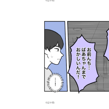
©ほや助
©ほや助