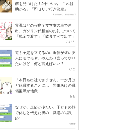
解を見つけた！2千いいね「これは
助かる」「即セリア行き決定」
kanako_mamari
常識はどの程度？ママ友の車で遠
出、ガソリン代相当のお礼について
「現金で渡す」「飲食すべて出す」
こびと
遊ぶ予定を立てるのに返信が遅い友
人にモヤモヤ。やんわり言ってやり
たいけど、何と言えばいい？
こびと
「本日も出社できません」一か月ほ
ど休職することに…｜悪阻あけの職
場復帰が地獄
もも
なぜか、反応が冷たい。子どもの熱
で休むと伝えた後の、職場の“塩対
応”
ume