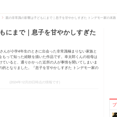
親の非常識の影響は子どもにまで｜息子を甘やかしすぎた トンデモ一家の末路
もにまで｜息子を甘やかしすぎた
uke)さんが小学4年生のときに出会った非常識極まりない家族と
をもって知った経験を描いた作品です。幸太郎くんの祖母は
けていると、通りかかった近所の人が事情を聞いてしまいま
の的となりました。『息子を甘やかしすぎた トンデモ一家の
(2024年12月23日時点の情報です)
ブ