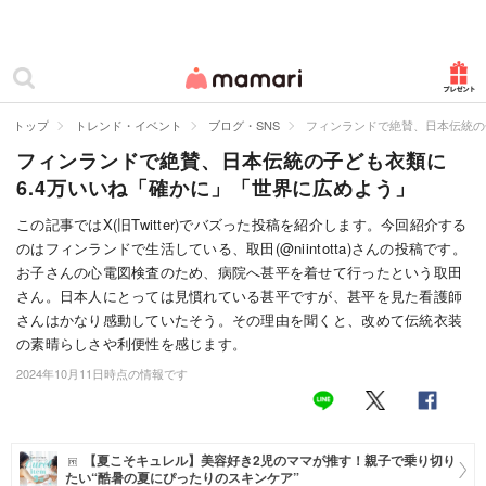
カテゴリー一覧
ママリ
妊活
トップ
トレンド・イベント
ブログ・SNS
フィンランドで絶賛、日本伝統の
フィンランドで絶賛、日本伝統の子ども衣類に
妊娠
6.4万いいね「確かに」「世界に広めよう」
出産
この記事ではX(旧Twitter)でバズった投稿を紹介します。今回紹介する
のはフィンランドで生活している、取田(@niintotta)さんの投稿です。
赤ちゃん・育児
お子さんの心電図検査のため、病院へ甚平を着せて行ったという取田
子育て・家族
さん。日本人にとっては見慣れている甚平ですが、甚平を見た看護師
さんはかなり感動していたそう。その理由を聞くと、改めて伝統衣装
病院
の素晴らしさや利便性を感じます。
2024年10月11日時点の情報です
美容・ファッション
お仕事
【夏こそキュレル】美容好き2児のママが推す！親子で乗り切り
住まい
たい“酷暑の夏にぴったりのスキンケア”