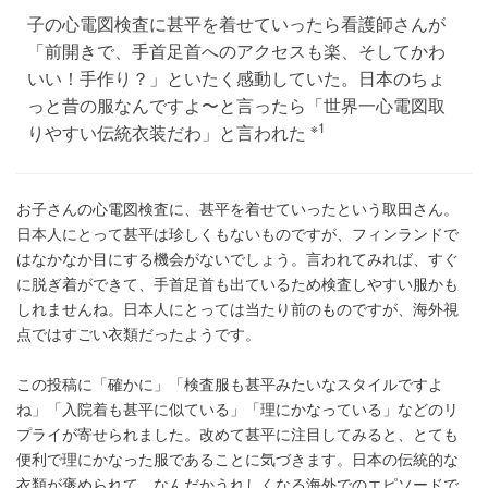
子の心電図検査に甚平を着せていったら看護師さんが
「前開きで、手首足首へのアクセスも楽、そしてかわ
いい！手作り？」といたく感動していた。日本のちょ
っと昔の服なんですよ〜と言ったら「世界一心電図取
※1
りやすい伝統衣装だわ」と言われた
お子さんの心電図検査に、甚平を着せていったという取田さん。
日本人にとって甚平は珍しくもないものですが、フィンランドで
はなかなか目にする機会がないでしょう。言われてみれば、すぐ
に脱ぎ着ができて、手首足首も出ているため検査しやすい服かも
しれませんね。日本人にとっては当たり前のものですが、海外視
点ではすごい衣類だったようです。
この投稿に「確かに」「検査服も甚平みたいなスタイルですよ
ね」「入院着も甚平に似ている」「理にかなっている」などのリ
プライが寄せられました。改めて甚平に注目してみると、とても
便利で理にかなった服であることに気づきます。日本の伝統的な
衣類が褒められて、なんだかうれしくなる海外でのエピソードで