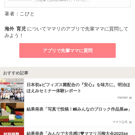
この記事ではX(旧Twitter)で」バズった…
著者：こびと
海外
育児
についてママリのアプリで先輩ママに質問して
みよう！
アプリで先輩ママに質問
おすすめ記事
日本初※ビフィズス菌配合の『安心』を味方に。明治ほ
ほえみセミナー体験レポート
mamari
結果発表「写真で投稿！📸みんなのブロック作品展🧱」
ママリ公式
結果発表「みんなで大共感!!💖ママリ川柳大会2025📜