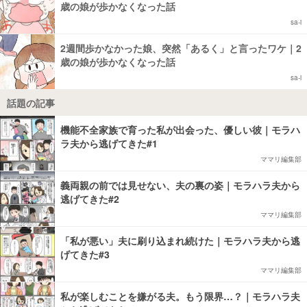
歳の娘が歩かなくなった話
sa-i
2週間歩かなかった娘、突然「あるく」と言ったワケ｜2
歳の娘が歩かなくなった話
sa-i
話題の記事
機能不全家族で育った私が出会った、優しい彼｜モラハ
ラ夫から逃げてきた#1
ママリ編集部
義両親の前では見せない、夫の裏の姿｜モラハラ夫から
逃げてきた#2
ママリ編集部
「私が悪い」夫に刷り込まれ続けた｜モラハラ夫から逃
げてきた#3
ママリ編集部
私が楽しむことを嫌がる夫。もう限界…？｜モラハラ夫