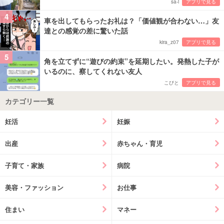
sa-i
アプリで見る
4
車を出してもらったお礼は？「価値観が合わない…」友
達との感覚の差に驚いた話
kira_z07
アプリで見る
5
角を立てずに“遊びの約束”を延期したい。発熱した子が
いるのに、察してくれない友人
こびと
アプリで見る
カテゴリー一覧
妊活
妊娠
出産
赤ちゃん・育児
子育て・家族
病院
美容・ファッション
お仕事
住まい
マネー