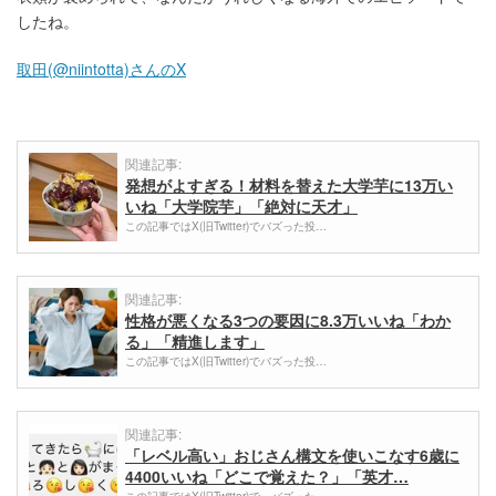
したね。
取田(@niintotta)さんのX
関連記事:
発想がよすぎる！材料を替えた大学芋に13万い
いね「大学院芋」「絶対に天才」
この記事ではX(旧Twitter)でバズった投…
関連記事:
性格が悪くなる3つの要因に8.3万いいね「わか
る」「精進します」
この記事ではX(旧Twitter)でバズった投…
関連記事:
「レベル高い」おじさん構文を使いこなす6歳に
4400いいね「どこで覚えた？」「英才…