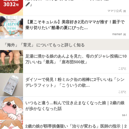
🖋️」
ママリ公式
【夏こそキュレル】美容好き2児のママが推す！親子で
乗り切りたい“酷暑の夏にぴった…
mamari
「海外」「育児」 についてもっと詳しく知る
足湯に浸かる娘のあんよを見た、母のダジャレ投稿に10
万いいね「最高」「座布団500枚」
こびと
ダイソーで発見！粉ミルク缶の相棒に2千いいね「シン
デレラフィット」「こういうの欲…
こびと
いつもと違う…転んで泣き止まなくなった娘｜2歳の娘
が歩かなくなった話
sa-i
2歳の娘が靱帯損傷疑い「治りが変わる」医師の指示｜2