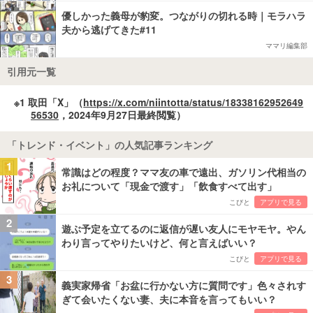
優しかった義母が豹変。つながりの切れる時｜モラハラ
夫から逃げてきた#11
ママリ編集部
引用元一覧
※1 取田「X」（
https://x.com/niintotta/status/18338162952649
56530
，2024年9月27日最終閲覧）
「トレンド・イベント」の人気記事ランキング
1
常識はどの程度？ママ友の車で遠出、ガソリン代相当の
お礼について「現金で渡す」「飲食すべて出す」
こびと
アプリで見る
2
遊ぶ予定を立てるのに返信が遅い友人にモヤモヤ。やん
わり言ってやりたいけど、何と言えばいい？
こびと
アプリで見る
3
義実家帰省「お盆に行かない方に質問です」色々されす
ぎて会いたくない妻、夫に本音を言ってもいい？