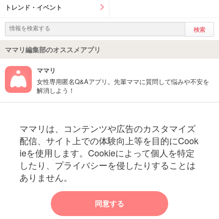
トレンド・イベント
ママリ編集部のオススメアプリ
ママリ
女性専用匿名Q&Aアプリ。先輩ママに質問して悩みや不安を
解消しよう！
フォローしてね！ママリ公式アカウント
ママリは、コンテンツや広告のカスタマイズ
妊娠〜子育て中のお役立ち情報を配信中
配信、サイト上での体験向上等を目的にCook
ieを使用します。Cookieによって個人を特定
したり、プライバシーを侵したりすることは
ありません。
ママリからのお知らせ
同意する