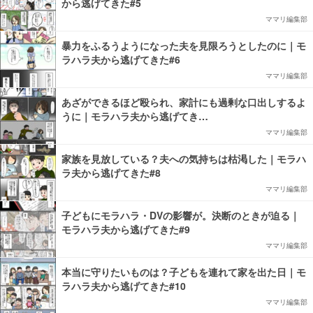
から逃げてきた#5
ママリ編集部
暴力をふるうようになった夫を見限ろうとしたのに｜モ
ラハラ夫から逃げてきた#6
ママリ編集部
あざができるほど殴られ、家計にも過剰な口出しするよ
うに｜モラハラ夫から逃げてき…
ママリ編集部
家族を見放している？夫への気持ちは枯渇した｜モラハ
ラ夫から逃げてきた#8
ママリ編集部
子どもにモラハラ・DVの影響が。決断のときが迫る｜
モラハラ夫から逃げてきた#9
ママリ編集部
本当に守りたいものは？子どもを連れて家を出た日｜モ
ラハラ夫から逃げてきた#10
ママリ編集部