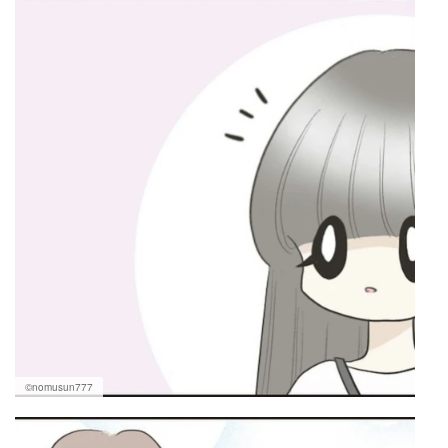
©nomusun777