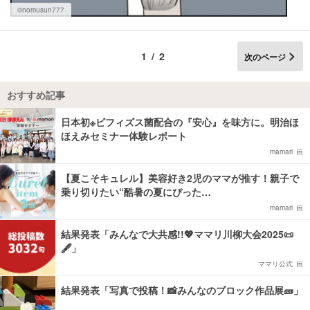
©nomusun777
1/2
次のページ
おすすめ記事
日本初※ビフィズス菌配合の『安心』を味方に。明治ほ
ほえみセミナー体験レポート
mamari
【夏こそキュレル】美容好き2児のママが推す！親子で
乗り切りたい“酷暑の夏にぴった…
mamari
結果発表「みんなで大共感!!💖ママリ川柳大会2025📜
🖋️」
ママリ公式
結果発表「写真で投稿！📸みんなのブロック作品展🧱」