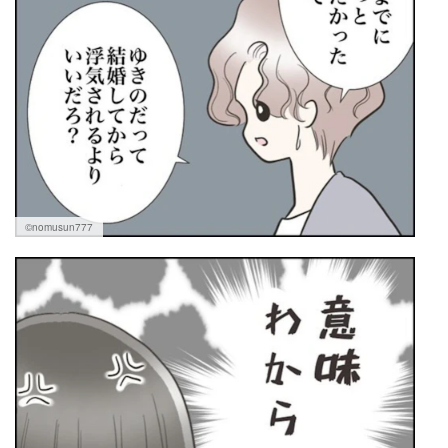
©nomusun777