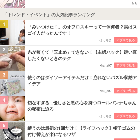
もも
「トレンド・イベント」の人気記事ランキング
1
「みいつけた！」のオフロスキーって一体何者？実はス
ゴイ人だったんです！
はっちき
アプリで見る
2
糸が短くて「玉止め」できない！【主婦ハック】縫い直
したくないときのテク
kira_z07
アプリで見る
3
使うのはダイソーアイテムだけ！崩れないパズル収納ア
イデア
kira_z07
アプリで見る
4
切なすぎる...優しさと悪の心を持つロールパンナちゃん
の秘密に迫る
はっちき
アプリで見る
5
縫うのは最初の1回だけ！【ライフハック】帽子ゴムの
付け替えが楽になるワザ