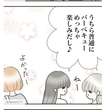
©nomusun777