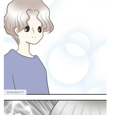
©nomusun777