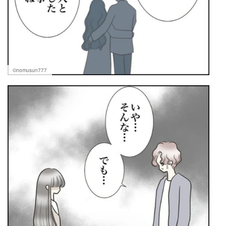
©nomusun777