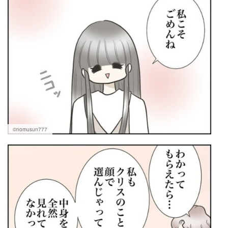
©nomusun777