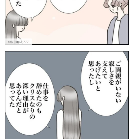
©nomusun777