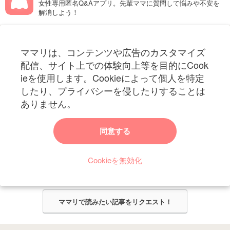
女性専用匿名Q&Aアプリ。先輩ママに質問して悩みや不安を
解消しよう！
フォローしてね！ママリ公式アカウント
ママリは、コンテンツや広告のカスタマイズ
妊娠〜子育て中のお役立ち情報を配信中
配信、サイト上での体験向上等を目的にCook
ieを使用します。Cookieによって個人を特定
したり、プライバシーを侵したりすることは
ありません。
ママリからのお知らせ
同意する
今ママリで読みたい記事は何ですか？
Cookieを無効化
ママリ編集部がみなさんのご意見をもとに記事を作成させていただきま
す！
ママリで読みたい記事をリクエスト！