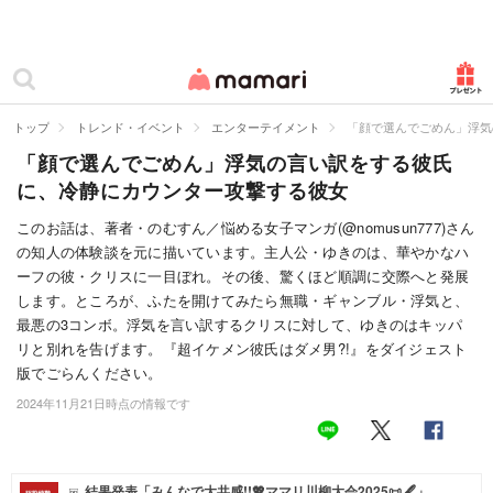
カテゴリー一覧
ママリ
妊活
トップ
トレンド・イベント
エンターテイメント
「顔で選んでごめん」浮気
「顔で選んでごめん」浮気の言い訳をする彼氏
妊娠
に、冷静にカウンター攻撃する彼女
出産
このお話は、著者・のむすん／悩める女子マンガ(@nomusun777)さん
の知人の体験談を元に描いています。主人公・ゆきのは、華やかなハ
赤ちゃん・育児
ーフの彼・クリスに一目ぼれ。その後、驚くほど順調に交際へと発展
子育て・家族
します。ところが、ふたを開けてみたら無職・ギャンブル・浮気と、
最悪の3コンボ。浮気を言い訳するクリスに対して、ゆきのはキッパ
病院
リと別れを告げます。『超イケメン彼氏はダメ男?!』をダイジェスト
版でごらんください。
美容・ファッション
2024年11月21日時点の情報です
お仕事
住まい
結果発表「みんなで大共感!!💖ママリ川柳大会2025📜🖋️」