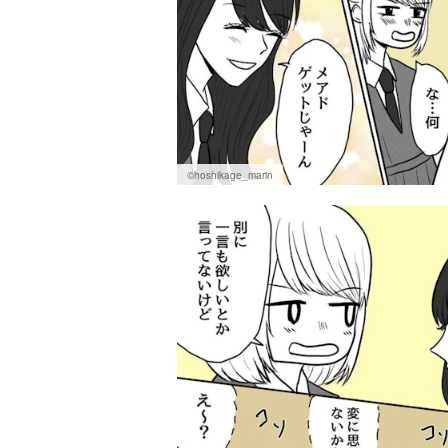
©hoshikage_marin