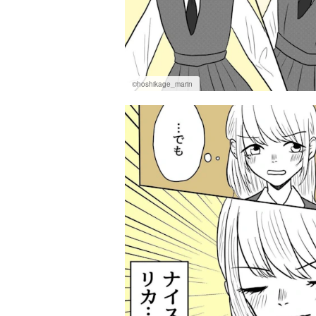
©hoshikage_marin