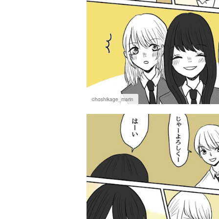
©hoshikage_marin