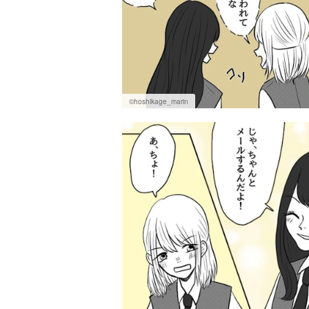
©hoshikage_marin