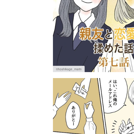
©hoshikage_marin