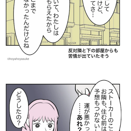
©hoyahoyasuke