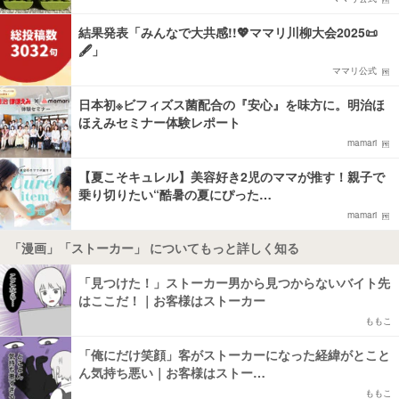
結果発表「みんなで大共感!!💖ママリ川柳大会2025📜
🖋️」
ママリ公式
日本初※ビフィズス菌配合の『安心』を味方に。明治ほ
ほえみセミナー体験レポート
mamari
【夏こそキュレル】美容好き2児のママが推す！親子で
乗り切りたい“酷暑の夏にぴった…
mamari
「漫画」「ストーカー」 についてもっと詳しく知る
「見つけた！」ストーカー男から見つからないバイト先
はここだ！｜お客様はストーカー
ももこ
「俺にだけ笑顔」客がストーカーになった経緯がとこと
ん気持ち悪い｜お客様はストー…
ももこ