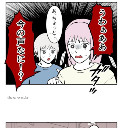
©hoyahoyasuke