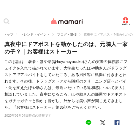
カテゴリー一覧
ママリ
妊活
トップ
トレンド・イベント
ブログ・SNS
真夜中にドアポストを動かしたの
真夜中にドアポストを動かしたのは、元隣人一家
妊娠
の子？｜お客様はストーカー
出産
このお話は、著者・ほや助(@hoyahoyasuke)さんの実際の体験談にフ
ェイクを入れて描かれています。大学生だったほや助さんがドラッグ
赤ちゃん・育児
ストアでアルバイトをしていたころ、ある男性客に執拗に付きまとわ
子育て・家族
れます。その後、ドラッグストアから隣町のクリーニング店へとバイ
ト先を変えたほや助さんは、最近いだいている違和感について友人に
病院
相談していました。夜中になるころ、ほや助さんの部屋でドアポスト
をガチャガチャと動かす音がし、外からは笑い声が聞こえてきまし
美容・ファッション
た。『お客様はストーカー』第35話をごらんください。
2025年03月04日時点の情報です
お仕事
住まい