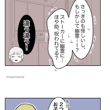
©hoyahoyasuke