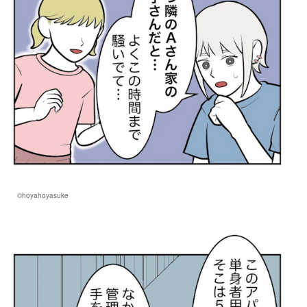
©hoyahoyasuke