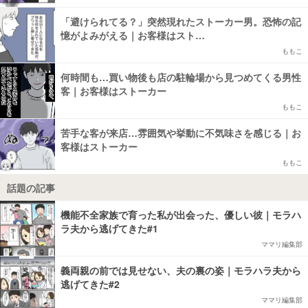
「避けられてる？」突然現れたストーカー男。恐怖の記
憶がよみがえる｜お客様はスト…
ももこ
何時間も…買い物後も店の駐輪場から見つめてくる男性
客｜お客様はストーカー
ももこ
苦手な客が来店…雰囲気や挙動に不気味さを感じる｜お
客様はストーカー
ももこ
話題の記事
機能不全家族で育った私が出会った、優しい彼｜モラハ
ラ夫から逃げてきた#1
ママリ編集部
義両親の前では見せない、夫の裏の姿｜モラハラ夫から
逃げてきた#2
ママリ編集部