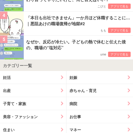
こびと
アプリで見る
4
「本日も出社できません」一か月ほど休職することに…
｜悪阻あけの職場復帰が地獄#2
もも
アプリで見る
5
なぜか、反応が冷たい。子どもの熱で休むと伝えた後
の、職場の“塩対応”
ume
アプリで見る
カテゴリー一覧
妊活
妊娠
出産
赤ちゃん・育児
子育て・家族
病院
美容・ファッション
お仕事
住まい
マネー