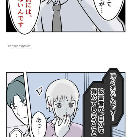
©hoyahoyasuke