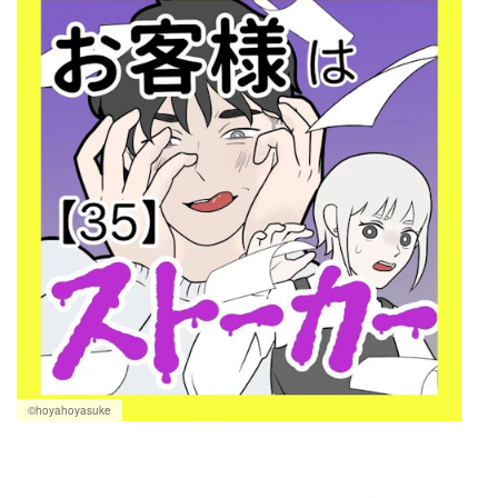
©hoyahoyasuke