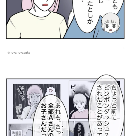
©hoyahoyasuke