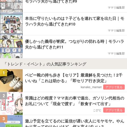
モラハラ夫から逃げてきた#9
ママリ編集部
本当に守りたいものは？子どもを連れて家を出た日｜モ
ラハラ夫から逃げてきた#10
ママリ編集部
優しかった義母が豹変。つながりの切れる時｜モラハラ
夫から逃げてきた#11
ママリ編集部
「トレンド・イベント」の人気記事ランキング
1
ベビー靴の持ち歩き【セリア】最適解を見つけた！2千
いいね「これは助かる」「即セリア行き決定」
kanako_mamari
アプリで見る
2
常識はどの程度？ママ友の車で遠出、ガソリン代相当の
お礼について「現金で渡す」「飲食すべて出す」
こびと
アプリで見る
3
遊ぶ予定を立てるのに返信が遅い友人にモヤモヤ。やん
わり言ってやりたいけど、何と言えばいい？