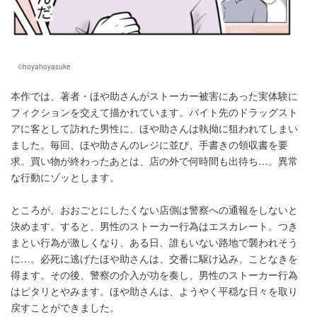
©hoyahoyasuke
本作では、著者・ほや助さんがストーカー被害にあった実体験に
フィクションを交えて描かれています。バイト先のドラッグスト
アに客として訪れた男性に、ほや助さんは執拗に狙われてしまい
ました。毎回、ほや助さんのレジに並び、手書きの領収書を要
求。買い物が終わったあとは、店の外で何時間も出待ち…。異常
な行動にゾッとします。
ところが、おおごとにしたくない店側は警察への通報をしないと
決めます。すると、男性のストーカー行為はエスカレート。つき
まとい行為が激しくなり、ある日、誰もいない路地で襲われそう
に…。必死に逃げたほや助さんは、交番に駆け込み、ことなきを
得ます。その後、警察の介入が功を奏し、男性のストーカー行為
はピタリとやみます。ほや助さんは、ようやく平穏な日々を取り
戻すことができました。