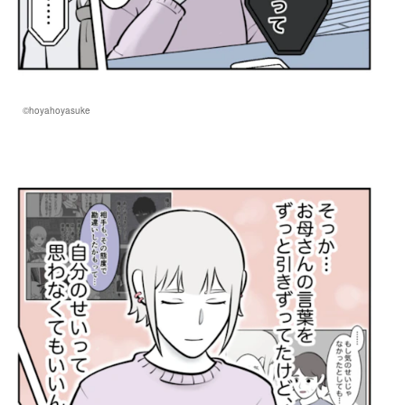
©hoyahoyasuke