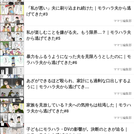
「私が悪い」夫に刷り込まれ続けた｜モラハラ夫から逃
げてきた#3
ママリ編集部
私が楽しむことを嫌がる夫。もう限界…？｜モラハラ夫
から逃げてきた#5
ママリ編集部
暴力をふるうようになった夫を見限ろうとしたのに｜モ
ラハラ夫から逃げてきた#6
ママリ編集部
あざができるほど殴られ、家計にも過剰な口出しするよ
うに｜モラハラ夫から逃げてき…
ママリ編集部
家族を見放している？夫への気持ちは枯渇した｜モラハ
ラ夫から逃げてきた#8
ママリ編集部
子どもにモラハラ・DVの影響が。決断のときが迫る｜