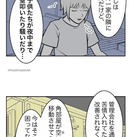
©hoyahoyasuke