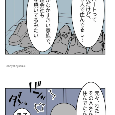
©hoyahoyasuke