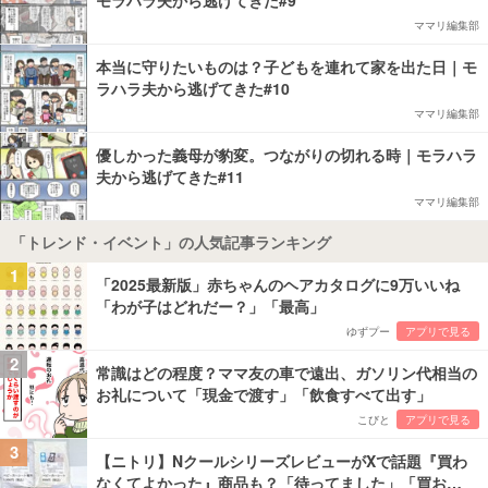
ママリ編集部
本当に守りたいものは？子どもを連れて家を出た日｜モ
ラハラ夫から逃げてきた#10
ママリ編集部
優しかった義母が豹変。つながりの切れる時｜モラハラ
夫から逃げてきた#11
ママリ編集部
「トレンド・イベント」の人気記事ランキング
1
「2025最新版」赤ちゃんのヘアカタログに9万いいね
「わが子はどれだー？」「最高」
ゆずプー
アプリで見る
2
常識はどの程度？ママ友の車で遠出、ガソリン代相当の
お礼について「現金で渡す」「飲食すべて出す」
こびと
アプリで見る
3
【ニトリ】NクールシリーズレビューがXで話題『買わ
なくてよかった』商品も？「待ってました」「買お…