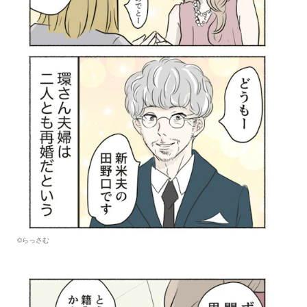
©らっさむ