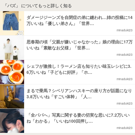
「バズ」 についてもっと詳しく知る
ダメージジーンズを自閉症の弟に縫われ…姉の投稿に14
万いいね「優しい弟さん」「世界…
minaduki23
思春期の頃「父親が嫌いじゃなかった」娘の理由に17万
いいね「素敵なお父様」「世界…
minaduki23
シェフが激推し！ラーメン店も知りたい味玉レシピに3.
6万いいね「子どもに好評」「ホ…
minaduki23
まるで乗馬？シベリアンハスキーの座り方が話題になり
3.8万いいね「すごい体幹」「人…
minaduki23
「全パパへ」写真に関する妻の切実な思いに7.2万いい
ね「わかる」「いいね100回押し…
minaduki23