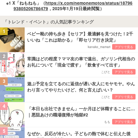
※1 X「ねもねも」（
https://x.com/nemonemotos/status/18796
93805206786479
，2025年1月19日最終閲覧）
「トレンド・イベント」の人気記事ランキング
1
ベビー靴の持ち歩き【セリア】最適解を見つけた！2千
いいね「これは助かる」「即セリア行き決定」
kanako_mamari
アプリで見る
2
常識はどの程度？ママ友の車で遠出、ガソリン代相当の
お礼について「現金で渡す」「飲食すべて出す」
こびと
アプリで見る
3
遊ぶ予定を立てるのに返信が遅い友人にモヤモヤ。やん
わり言ってやりたいけど、何と言えばいい？
こびと
アプリで見る
4
「本日も出社できません」一か月ほど休職することに…
｜悪阻あけの職場復帰が地獄#2
もも
アプリで見る
5
なぜか、反応が冷たい。子どもの熱で休むと伝えた後