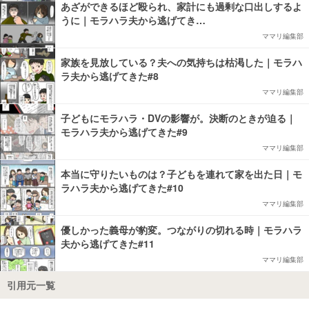
あざができるほど殴られ、家計にも過剰な口出しするよ
うに｜モラハラ夫から逃げてき…
ママリ編集部
家族を見放している？夫への気持ちは枯渇した｜モラハ
ラ夫から逃げてきた#8
ママリ編集部
子どもにモラハラ・DVの影響が。決断のときが迫る｜
モラハラ夫から逃げてきた#9
ママリ編集部
本当に守りたいものは？子どもを連れて家を出た日｜モ
ラハラ夫から逃げてきた#10
ママリ編集部
優しかった義母が豹変。つながりの切れる時｜モラハラ
夫から逃げてきた#11
ママリ編集部
引用元一覧