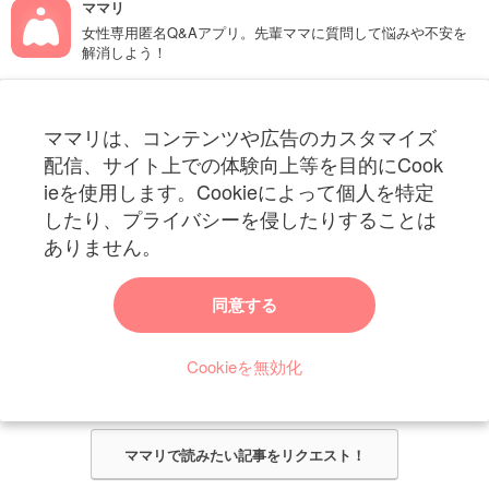
ママリ
女性専用匿名Q&Aアプリ。先輩ママに質問して悩みや不安を
解消しよう！
フォローしてね！ママリ公式アカウント
ママリは、コンテンツや広告のカスタマイズ
妊娠〜子育て中のお役立ち情報を配信中
配信、サイト上での体験向上等を目的にCook
ieを使用します。Cookieによって個人を特定
したり、プライバシーを侵したりすることは
ありません。
ママリからのお知らせ
同意する
今ママリで読みたい記事は何ですか？
Cookieを無効化
ママリ編集部がみなさんのご意見をもとに記事を作成させていただきま
す！
ママリで読みたい記事をリクエスト！