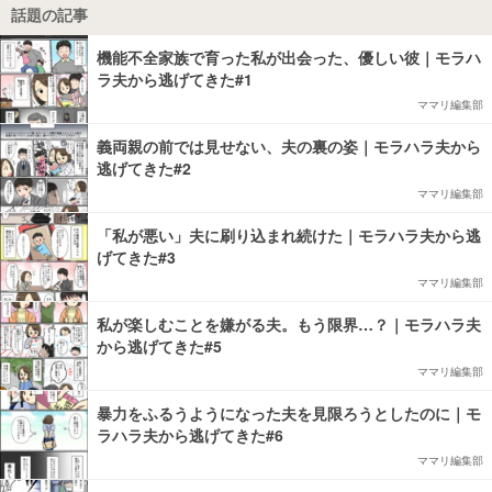
話題の記事
機能不全家族で育った私が出会った、優しい彼｜モラハ
ラ夫から逃げてきた#1
ママリ編集部
義両親の前では見せない、夫の裏の姿｜モラハラ夫から
逃げてきた#2
ママリ編集部
「私が悪い」夫に刷り込まれ続けた｜モラハラ夫から逃
げてきた#3
ママリ編集部
私が楽しむことを嫌がる夫。もう限界…？｜モラハラ夫
から逃げてきた#5
ママリ編集部
暴力をふるうようになった夫を見限ろうとしたのに｜モ
ラハラ夫から逃げてきた#6
ママリ編集部