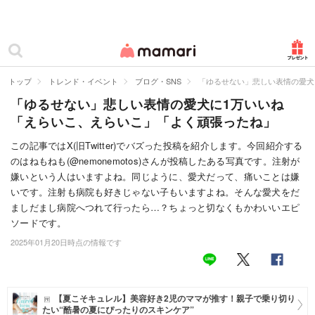
カテゴリー一覧
ママリ
妊活
トップ
トレンド・イベント
ブログ・SNS
「ゆるせない」悲しい表情の愛犬
「ゆるせない」悲しい表情の愛犬に1万いいね
妊娠
「えらいこ、えらいこ」「よく頑張ったね」
出産
この記事ではX(旧Twitter)でバズった投稿を紹介します。今回紹介する
のはねもねも(@nemonemotos)さんが投稿したある写真です。注射が
赤ちゃん・育児
嫌いという人はいますよね。同じように、愛犬だって、痛いことは嫌
子育て・家族
いです。注射も病院も好きじゃない子もいますよね。そんな愛犬をだ
ましだまし病院へつれて行ったら…？ちょっと切なくもかわいいエピ
病院
ソードです。
2025年01月20日時点の情報です
美容・ファッション
お仕事
【夏こそキュレル】美容好き2児のママが推す！親子で乗り切り
住まい
たい“酷暑の夏にぴったりのスキンケア”