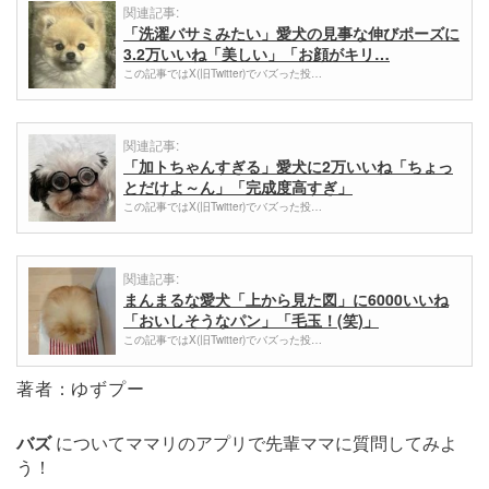
関連記事:
「洗濯バサミみたい」愛犬の見事な伸びポーズに
3.2万いいね「美しい」「お顔がキリ…
この記事ではX(旧Twitter)でバズった投…
関連記事:
「加トちゃんすぎる」愛犬に2万いいね「ちょっ
とだけよ～ん」「完成度高すぎ」
この記事ではX(旧Twitter)でバズった投…
関連記事:
まんまるな愛犬「上から見た図」に6000いいね
「おいしそうなパン」「毛玉！(笑)」
この記事ではX(旧Twitter)でバズった投…
著者：ゆずプー
バズ
についてママリのアプリで先輩ママに質問してみよ
う！