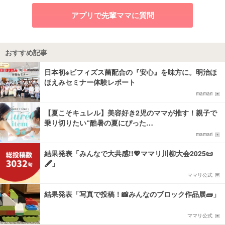
アプリで先輩ママに質問
おすすめ記事
日本初※ビフィズス菌配合の『安心』を味方に。明治ほ
ほえみセミナー体験レポート
mamari
【夏こそキュレル】美容好き2児のママが推す！親子で
乗り切りたい“酷暑の夏にぴった…
mamari
結果発表「みんなで大共感!!💖ママリ川柳大会2025📜
🖋️」
ママリ公式
結果発表「写真で投稿！📸みんなのブロック作品展🧱」
ママリ公式