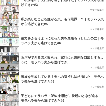
げてきた#3
ママリ編集部
私が楽しむことを嫌がる夫。もう限界…？｜モラハラ夫
から逃げてきた#5
ママリ編集部
暴力をふるうようになった夫を見限ろうとしたのに｜モ
ラハラ夫から逃げてきた#6
ママリ編集部
あざができるほど殴られ、家計にも過剰な口出しするよ
うに｜モラハラ夫から逃げてき…
ママリ編集部
家族を見放している？夫への気持ちは枯渇した｜モラハ
ラ夫から逃げてきた#8
ママリ編集部
子どもにモラハラ・DVの影響が。決断のときが迫る｜
モラハラ夫から逃げてきた#9
ママリ編集部