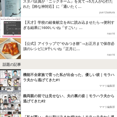
スタバ店員が「ニックネーム」を見て→5万人が心打た
れた【粋な神対応】に「通いたく…
yue12sakura
【天才】学校の給食献立をAIに読み込ませたら→便利す
ぎる結果に1600いいね「すごい」…
nao16
【公式】アイラップで“やみつき餅”→お正月まで保存必
須のレシピに9千いいね「正月に…
nao16
話題の記事
機能不全家族で育った私が出会った、優しい彼｜モラハ
ラ夫から逃げてきた#1
ママリ編集部
義両親の前では見せない、夫の裏の姿｜モラハラ夫から
逃げてきた#2
ママリ編集部
「私が悪い」夫に刷り込まれ続けた｜モラハラ夫から逃