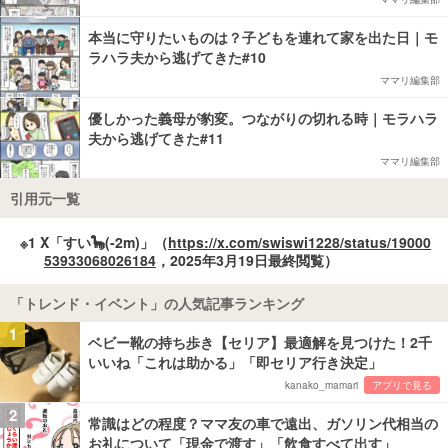
本当に守りたいものは？子どもを連れて家を出た日｜モ
ラハラ夫から逃げてきた#10
ママリ編集部
優しかった義母が豹変。つながりの切れる時｜モラハラ
夫から逃げてきた#11
ママリ編集部
引用元一覧
※1 X「すい🦕(-2m)」（
https://x.com/swiswi1228/status/19000
53933068026184
，2025年3月19日最終閲覧）
「トレンド・イベント」の人気記事ランキング
1
ベビー靴の持ち歩き【セリア】最適解を見つけた！2千
いいね「これは助かる」「即セリア行き決定」
kanako_mamari
アプリで見る
2
常識はどの程度？ママ友の車で遠出、ガソリン代相当の
お礼について「現金で渡す」「飲食すべて出す」