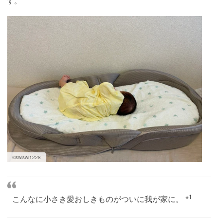
す。
©swiswi1228
※1
こんなに小さき愛おしきものがついに我が家に。