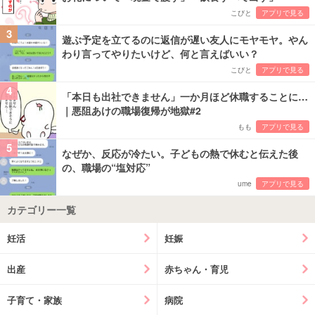
こびと
アプリで見る
3
遊ぶ予定を立てるのに返信が遅い友人にモヤモヤ。やん
わり言ってやりたいけど、何と言えばいい？
こびと
アプリで見る
4
「本日も出社できません」一か月ほど休職することに…
｜悪阻あけの職場復帰が地獄#2
もも
アプリで見る
5
なぜか、反応が冷たい。子どもの熱で休むと伝えた後
の、職場の“塩対応”
ume
アプリで見る
カテゴリー一覧
妊活
妊娠
出産
赤ちゃん・育児
子育て・家族
病院