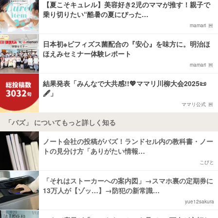
【夏こそキュレル】美容好き2児のママが推す！親子で
乗り切りたい“酷暑の夏にぴった…
mamari
日本初※ビフィズス菌配合の『安心』を味方に。明治ほ
ほえみセミナー体験レポート
mamari
結果発表「みんなで大共感!!💖ママリ川柳大会2025📜
🖋️」
ママリ公式
「バズ」 についてもっと詳しく知る
ノート会社の投稿がバズ！ランドセル内の教科書・ノー
トの見分け方「ありがたい情報…
こびと
「それはストーカーへの案内図」→スマホ裏の定期券に
13万人が【ゾッ…】→防犯の新常識…
yue12sakura