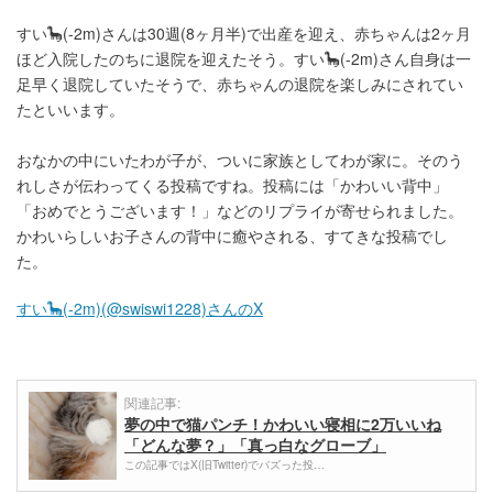
すい🦕(-2m)さんは30週(8ヶ月半)で出産を迎え、赤ちゃんは2ヶ月
ほど入院したのちに退院を迎えたそう。すい🦕(-2m)さん自身は一
足早く退院していたそうで、赤ちゃんの退院を楽しみにされてい
たといいます。
おなかの中にいたわが子が、ついに家族としてわが家に。そのう
れしさが伝わってくる投稿ですね。投稿には「かわいい背中」
「おめでとうございます！」などのリプライが寄せられました。
かわいらしいお子さんの背中に癒やされる、すてきな投稿でし
た。
すい🦕(-2m)(@swiswi1228)さんのX
関連記事:
夢の中で猫パンチ！かわいい寝相に2万いいね
「どんな夢？」「真っ白なグローブ」
この記事ではX(旧Twitter)でバズった投…