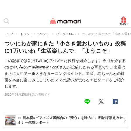
カテゴリー一覧
ママリ
妊活
トップ
トレンド・イベント
ブログ・SNS
ついにわが家にきた「小さき愛お
ついにわが家にきた「小さき愛おしいもの」投稿
妊娠
に1万いいね「生活楽しんで」「ようこそ」
出産
この記事ではX(旧Twitter)でバズった投稿を紹介します。今回紹介する
のはすい🦕(-2m)(@swiswi1228)さんが投稿したある写真です。出産は
赤ちゃん・育児
まさに人生で一番大きなターニングポイント。出産、赤ちゃんとの対
子育て・家族
面を本当に楽しみにしていたママの思いが伝わるエピソードをご紹介
します。
病院
2025年03月25日時点の情報です
美容・ファッション
お仕事
日本初※ビフィズス菌配合の『安心』を味方に。明治ほほえみセ
ミナー体験レポート
住まい