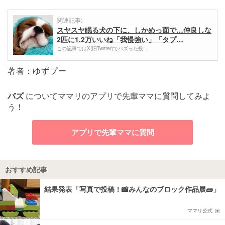
関連記事:
スヤスヤ眠る犬の下に、しかめっ面で…仲良しな
2匹に1.2万いいね「我慢強い」「タプ…
この記事ではX(旧Twitter)でバズった投…
著者：ゆずプー
バズ
についてママリのアプリで先輩ママに質問してみよ
う！
アプリで先輩ママに質問
おすすめ記事
結果発表「写真で投稿！📸みんなのブロック作品展🧱」
ママリ公式