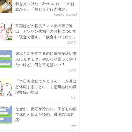
解を見つけた！2千いいね「これは
助かる」「即セリア行き決定」
kanako_mamari
常識はどの程度？ママ友の車で遠
出、ガソリン代相当のお礼について
「現金で渡す」「飲食すべて出す」
こびと
遊ぶ予定を立てるのに返信が遅い友
人にモヤモヤ。やんわり言ってやり
たいけど、何と言えばいい？
こびと
「本日も出社できません」一か月ほ
ど休職することに…｜悪阻あけの職
場復帰が地獄
もも
なぜか、反応が冷たい。子どもの熱
で休むと伝えた後の、職場の“塩対
応”
ume