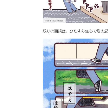
©ayanaga.naga
残りの面談は、ひたすら無心で耐え