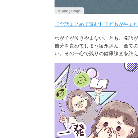
©ayanaga.naga
【全話まとめて読む】子どもが生まれ
わが子が泣きやまないことも、発語
自分を責めてしまう綾永さん。全て
い。その一心で残りの健康診査を終