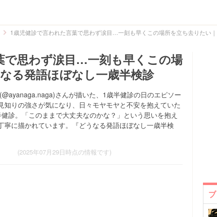
1歳児健診で言われた言葉で思わず涙目…一刻も早くこの場所を立ち去りたい
葉で思わず涙目…一刻も早くこの場
なる発語ほぼなし一歳半検診
ayanaga.naga)さんが描いた、1歳半健診の日のエピソー
見知りの強さが気になり、日々モヤモヤと不安を抱えていた
半健診。「このままで大丈夫なのかな？」という思いを抱え
丁寧に描かれています。『どうなる発語ほぼなし一歳半検
(2025年07月29日時点の情報です)
ブ