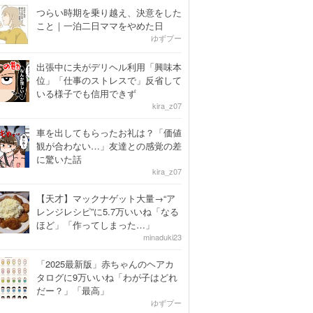
つらい時期を乗り越え、決意をした
こと｜一泊二日ママをやめた日
ゆずプー
出張中に夫がデリヘル利用「興味本
位」「仕事のストレスで」反省して
いる様子でも信用できず
kira_z07
車を出してもらったお礼は？「価値
観が合わない…」友達との感覚の差
に驚いた話
kira_z07
【天才】マックナゲット大量→“ア
レンジレシピ”に5.7万いいね「なる
ほど」「作ってしまった…」
minaduki23
「2025最新版」赤ちゃんのヘアカ
タログに9万いいね「わが子はどれ
だー？」「最高」
ゆずプー