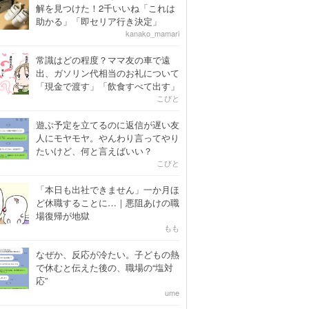
解を見つけた！2千いいね「これは
助かる」「即セリア行き決定」
kanako_mamari
常識はどの程度？ママ友の車で遠
出、ガソリン代相当のお礼について
「現金で渡す」「飲食すべて出す」
こびと
遊ぶ予定を立てるのに返信が遅い友
人にモヤモヤ。やんわり言ってやり
たいけど、何と言えばいい？
こびと
「本日も出社できません」一か月ほ
ど休職することに…｜悪阻あけの職
場復帰が地獄
もも
なぜか、反応が冷たい。子どもの熱
で休むと伝えた後の、職場の“塩対
応”
ume