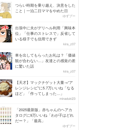
つらい時期を乗り越え、決意をした
こと｜一泊二日ママをやめた日
ゆずプー
出張中に夫がデリヘル利用「興味本
位」「仕事のストレスで」反省して
いる様子でも信用できず
kira_z07
車を出してもらったお礼は？「価値
観が合わない…」友達との感覚の差
に驚いた話
kira_z07
【天才】マックナゲット大量→“ア
レンジレシピ”に5.7万いいね「なる
ほど」「作ってしまった…」
minaduki23
「2025最新版」赤ちゃんのヘアカ
タログに9万いいね「わが子はどれ
だー？」「最高」
ゆずプー