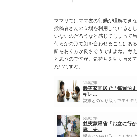
ママリではママ友の行動が理解でき
投稿者さんの立場を利用していると
いないのだろうなと感じてしまって
何らかの形で顔を合わせることはあ
離をおく方が良さそうですよね。考
と思うのですが、気持ちを切り替え
たいですね。
関連記事:
義実家同居で「毎週泊ま
ギレ…
親族とのやり取りでモヤモ
関連記事:
義実家帰省「お盆に行か
妻、夫…
親族とのやり取りでモヤモ