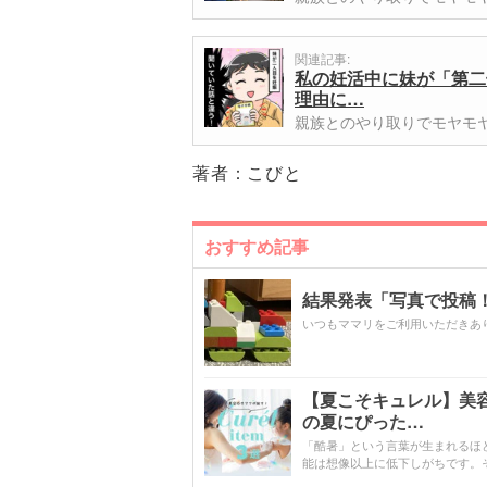
関連記事:
私の妊活中に妹が「第二
理由に…
親族とのやり取りでモヤモ
著者：
こびと
おすすめ記事
結果発表「写真で投稿！
いつもママリをご利用いただきあ
【夏こそキュレル】美
の夏にぴった…
「酷暑」という言葉が生まれるほ
能は想像以上に低下しがちです。