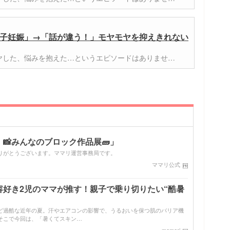
子妊娠」→「話が違う！」モヤモヤを抑えきれない
ヤした、悩みを抱えた…というエピソードはありませ…
📸みんなのブロック作品展🧱」
りがとうございます。ママリ運営事務局です。
ママリ公式
容好き2児のママが推す！親子で乗り切りたい“酷暑
ど過酷な近年の夏。汗やエアコンの影響で、うるおいを保つ肌のバリア機
そこで今回は、「暑くてスキン…