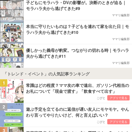
子どもにモラハラ・DVの影響が。決断のときが迫る｜
モラハラ夫から逃げてきた#9
ママリ編集部
本当に守りたいものは？子どもを連れて家を出た日｜モ
ラハラ夫から逃げてきた#10
ママリ編集部
優しかった義母が豹変。つながりの切れる時｜モラハラ
夫から逃げてきた#11
ママリ編集部
「トレンド・イベント」の人気記事ランキング
1
常識はどの程度？ママ友の車で遠出、ガソリン代相当の
お礼について「現金で渡す」「飲食すべて出す」
こびと
アプリで見る
2
遊ぶ予定を立てるのに返信が遅い友人にモヤモヤ。やん
わり言ってやりたいけど、何と言えばいい？
こびと
アプリで見る
3