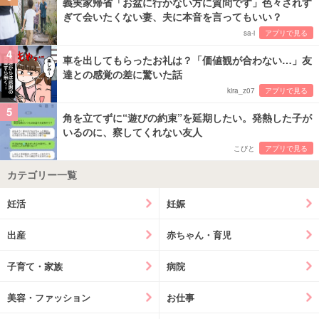
義実家帰省「お盆に行かない方に質問です」色々されす
ぎて会いたくない妻、夫に本音を言ってもいい？
sa-i
アプリで見る
4
車を出してもらったお礼は？「価値観が合わない…」友
達との感覚の差に驚いた話
kira_z07
アプリで見る
5
角を立てずに“遊びの約束”を延期したい。発熱した子が
いるのに、察してくれない友人
こびと
アプリで見る
カテゴリー一覧
妊活
妊娠
出産
赤ちゃん・育児
子育て・家族
病院
美容・ファッション
お仕事