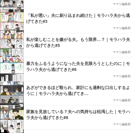
ママリ編集部
「私が悪い」夫に刷り込まれ続けた｜モラハラ夫から逃
げてきた#3
ママリ編集部
私が楽しむことを嫌がる夫。もう限界…？｜モラハラ夫
から逃げてきた#5
ママリ編集部
暴力をふるうようになった夫を見限ろうとしたのに｜モ
ラハラ夫から逃げてきた#6
ママリ編集部
あざができるほど殴られ、家計にも過剰な口出しするよ
うに｜モラハラ夫から逃げてき…
ママリ編集部
家族を見放している？夫への気持ちは枯渇した｜モラハ
ラ夫から逃げてきた#8
ママリ編集部