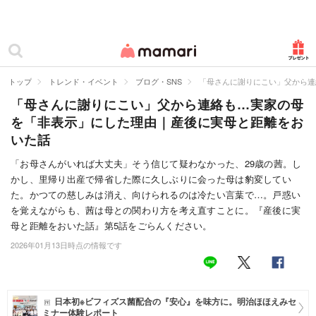
カテゴリー一覧
ママリ
妊活
トップ
トレンド・イベント
ブログ・SNS
「母さんに謝りにこい」父から連
「母さんに謝りにこい」父から連絡も…実家の母
妊娠
を「非表示」にした理由｜産後に実母と距離をお
出産
いた話
赤ちゃん・育児
「お母さんがいれば大丈夫」そう信じて疑わなかった、29歳の茜。し
かし、里帰り出産で帰省した際に久しぶりに会った母は豹変してい
子育て・家族
た。かつての慈しみは消え、向けられるのは冷たい言葉で…。戸惑い
を覚えながらも、茜は母との関わり方を考え直すことに。『産後に実
病院
母と距離をおいた話』第5話をごらんください。
2026年01月13日時点の情報です
美容・ファッション
お仕事
日本初※ビフィズス菌配合の『安心』を味方に。明治ほほえみセ
住まい
ミナー体験レポート