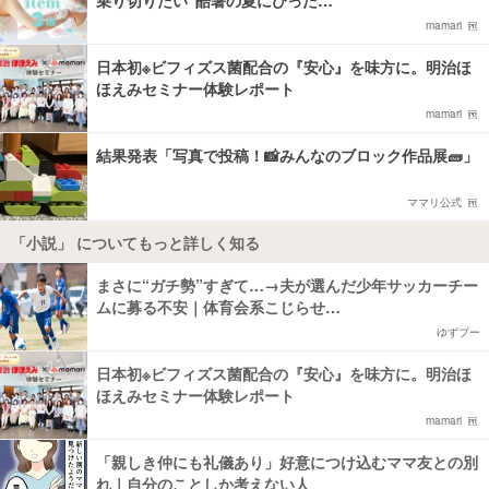
mamari
日本初※ビフィズス菌配合の『安心』を味方に。明治ほ
ほえみセミナー体験レポート
mamari
結果発表「写真で投稿！📸みんなのブロック作品展🧱」
ママリ公式
「小説」 についてもっと詳しく知る
まさに“ガチ勢”すぎて…→夫が選んだ少年サッカーチー
ムに募る不安｜体育会系こじらせ…
ゆずプー
日本初※ビフィズス菌配合の『安心』を味方に。明治ほ
ほえみセミナー体験レポート
mamari
「親しき仲にも礼儀あり」好意につけ込むママ友との別
れ｜自分のことしか考えない人