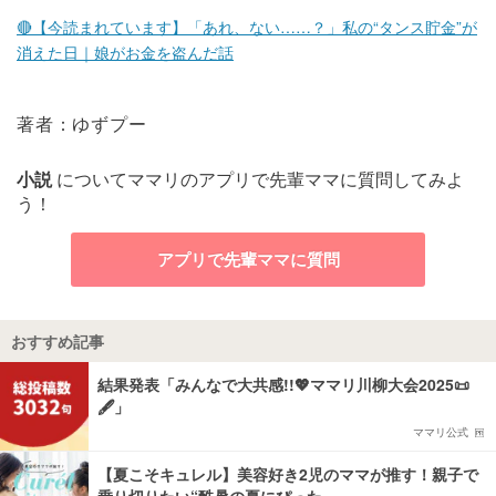
🔴【今読まれています】「あれ、ない……？」私の“タンス貯金”が
消えた日｜娘がお金を盗んだ話
著者：ゆずプー
小説
についてママリのアプリで先輩ママに質問してみよ
う！
アプリで先輩ママに質問
おすすめ記事
結果発表「みんなで大共感!!💖ママリ川柳大会2025📜
🖋️」
ママリ公式
【夏こそキュレル】美容好き2児のママが推す！親子で
乗り切りたい“酷暑の夏にぴった…