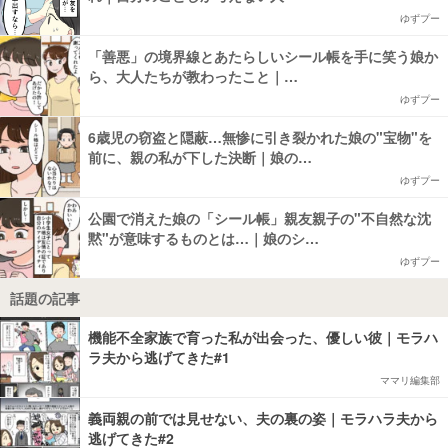
ゆずプー
「善悪」の境界線とあたらしいシール帳を手に笑う娘か
ら、大人たちが教わったこと｜…
ゆずプー
6歳児の窃盗と隠蔽…無惨に引き裂かれた娘の"宝物"を
前に、親の私が下した決断｜娘の…
ゆずプー
公園で消えた娘の「シール帳」親友親子の"不自然な沈
黙"が意味するものとは…｜娘のシ…
ゆずプー
話題の記事
機能不全家族で育った私が出会った、優しい彼｜モラハ
ラ夫から逃げてきた#1
ママリ編集部
義両親の前では見せない、夫の裏の姿｜モラハラ夫から
逃げてきた#2