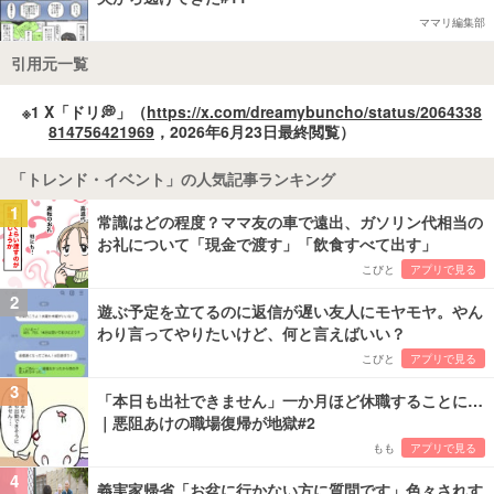
ママリ編集部
引用元一覧
※1 X「ドリ💭」（
https://x.com/dreamybuncho/status/2064338
814756421969
，2026年6月23日最終閲覧）
「トレンド・イベント」の人気記事ランキング
1
常識はどの程度？ママ友の車で遠出、ガソリン代相当の
お礼について「現金で渡す」「飲食すべて出す」
こびと
アプリで見る
2
遊ぶ予定を立てるのに返信が遅い友人にモヤモヤ。やん
わり言ってやりたいけど、何と言えばいい？
こびと
アプリで見る
3
「本日も出社できません」一か月ほど休職することに…
｜悪阻あけの職場復帰が地獄#2
もも
アプリで見る
4
義実家帰省「お盆に行かない方に質問です」色々されす