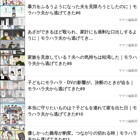
暴力をふるうようになった夫を見限ろうとしたのに｜モ
ラハラ夫から逃げてきた#6
ママリ編集部
あざができるほど殴られ、家計にも過剰な口出しするよ
うに｜モラハラ夫から逃げてき…
ママリ編集部
家族を見放している？夫への気持ちは枯渇した｜モラハ
ラ夫から逃げてきた#8
ママリ編集部
子どもにモラハラ・DVの影響が。決断のときが迫る｜
モラハラ夫から逃げてきた#9
ママリ編集部
本当に守りたいものは？子どもを連れて家を出た日｜モ
ラハラ夫から逃げてきた#10
ママリ編集部
優しかった義母が豹変。つながりの切れる時｜モラハラ
夫から逃げてきた#11