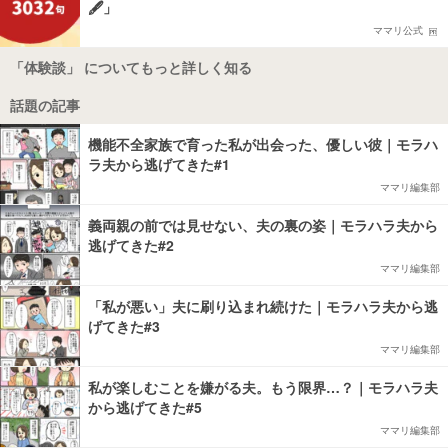
🖋️」
ママリ公式
「体験談」 についてもっと詳しく知る
話題の記事
機能不全家族で育った私が出会った、優しい彼｜モラハ
ラ夫から逃げてきた#1
ママリ編集部
義両親の前では見せない、夫の裏の姿｜モラハラ夫から
逃げてきた#2
ママリ編集部
「私が悪い」夫に刷り込まれ続けた｜モラハラ夫から逃
げてきた#3
ママリ編集部
私が楽しむことを嫌がる夫。もう限界…？｜モラハラ夫
から逃げてきた#5
ママリ編集部