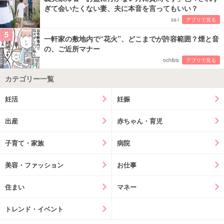
ぎて会いたくない妻、夫に本音を言ってもいい？
sa-i
アプリで見る
5
一軒家の敷地内で“花火”、どこまでが許容範囲？煙と音
の、ご近所マナー
ochibis
アプリで見る
カテゴリー一覧
妊活
妊娠
出産
赤ちゃん・育児
子育て・家族
病院
美容・ファッション
お仕事
住まい
マネー
トレンド・イベント