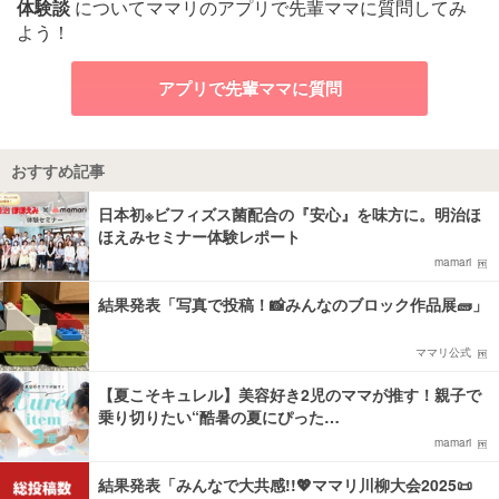
体験談
についてママリのアプリで先輩ママに質問してみ
よう！
アプリで先輩ママに質問
おすすめ記事
日本初※ビフィズス菌配合の『安心』を味方に。明治ほ
ほえみセミナー体験レポート
mamari
結果発表「写真で投稿！📸みんなのブロック作品展🧱」
ママリ公式
【夏こそキュレル】美容好き2児のママが推す！親子で
乗り切りたい“酷暑の夏にぴった…
mamari
結果発表「みんなで大共感!!💖ママリ川柳大会2025📜