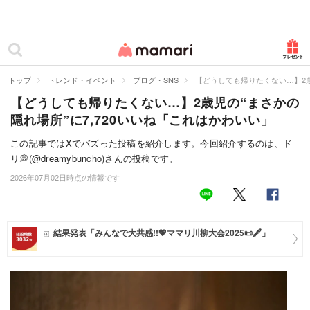
カテゴリー一覧
ママリ
妊活
トップ
トレンド・イベント
ブログ・SNS
【どうしても帰りたくない…】2歳
【どうしても帰りたくない…】2歳児の“まさかの
妊娠
隠れ場所”に7,720いいね「これはかわいい」
出産
この記事ではXでバズった投稿を紹介します。今回紹介するのは、ド
リ💭(@dreamybuncho)さんの投稿です。
赤ちゃん・育児
2026年07月02日時点の情報です
子育て・家族
病院
結果発表「みんなで大共感!!💖ママリ川柳大会2025📜🖋️」
美容・ファッション
お仕事
住まい