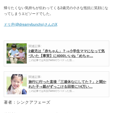
帰りたくない気持ちが伝わってくる2歳児の小さな抵抗に笑顔にな
ってしまうエピソードでした。
ドリ💭(@dreamybuncho)さんのX
関連記事:
2歳児は「赤ちゃん」？→小学生ママになって気
づいた【事実】に4000いいね「めちゃ…
この記事ではX(旧Twitter)でバズった投…
関連記事:
旅行に行った直後「三連休なにしてた？」と聞か
れた子→親がずっこける回答に14万い…
この記事ではX(旧Twitter)でバズった投…
著者：シンクアフェーズ