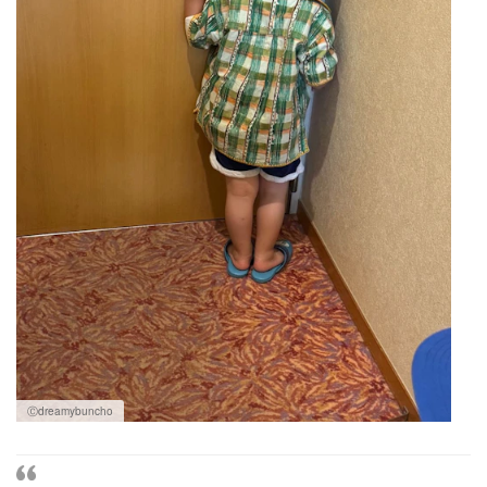
Ⓒdreamybuncho