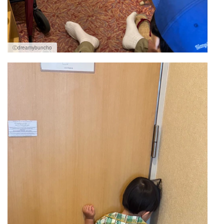
Ⓒdreamybuncho