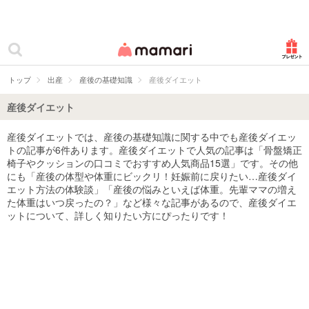
カテゴリー一覧
ママリ
妊活
トップ
出産
産後の基礎知識
産後ダイエット
妊娠
産後ダイエット
出産
産後ダイエットでは、産後の基礎知識に関する中でも産後ダイエッ
トの記事が6件あります。産後ダイエットで人気の記事は「骨盤矯正
赤ちゃん・育児
椅子やクッションの口コミでおすすめ人気商品15選」です。その他
にも「産後の体型や体重にビックリ！妊娠前に戻りたい…産後ダイ
子育て・家族
エット方法の体験談」「産後の悩みといえば体重。先輩ママの増え
た体重はいつ戻ったの？」など様々な記事があるので、産後ダイエ
ットについて、詳しく知りたい方にぴったりです！
病院
美容・ファッション
お仕事
住まい