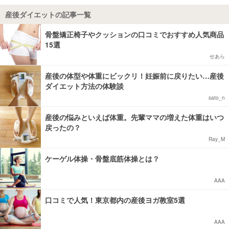
産後ダイエットの記事一覧
マネー
骨盤矯正椅子やクッションの口コミでおすすめ人気商品
トレンド・イベント
15選
せあら
産後の体型や体重にビックリ！妊娠前に戻りたい…産後
ダイエット方法の体験談
sato_n
産後の悩みといえば体重。先輩ママの増えた体重はいつ
戻ったの？
Ray_M
ケーゲル体操・骨盤底筋体操とは？
AAA
口コミで人気！東京都内の産後ヨガ教室5選
AAA