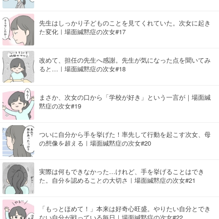
先生はしっかり子どものことを見てくれていた。次女に起き
た変化｜場面緘黙症の次女#17
改めて、担任の先生へ感謝。先生が気になった点を聞いてみ
ると…｜場面緘黙症の次女#18
まさか、次女の口から「学校が好き」という一言が｜場面緘
黙症の次女#19
ついに自分から手を挙げた！率先して行動を起こす次女、母
の想像を超える｜場面緘黙症の次女#20
実際は何もできなかった…けれど、手を挙げることはでき
た。自分を認めることの大切さ｜場面緘黙症の次女#21
「もっとほめて！」本来は好奇心旺盛。やりたい自分とでき
ない自分が戦っている毎日｜場面緘黙症の次女#22