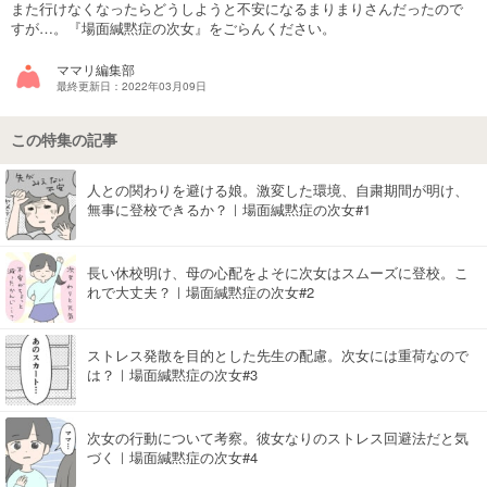
また行けなくなったらどうしようと不安になるまりまりさんだったので
すが…。『場面緘黙症の次女』をごらんください。
マネー
ママリ編集部
トレンド・イベント
最終更新日：2022年03月09日
この特集の記事
人との関わりを避ける娘。激変した環境、自粛期間が明け、
無事に登校できるか？｜場面緘黙症の次女#1
長い休校明け、母の心配をよそに次女はスムーズに登校。こ
れで大丈夫？｜場面緘黙症の次女#2
ストレス発散を目的とした先生の配慮。次女には重荷なので
は？｜場面緘黙症の次女#3
次女の行動について考察。彼女なりのストレス回避法だと気
づく｜場面緘黙症の次女#4