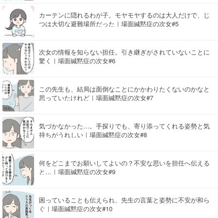
カーテンに隠れるわが子。モヤモヤするのは大人だけで、じ
つは大切な避難場所だった｜場面緘黙症の次女#5
次女の情報を知らない担任。引き継ぎがされていないことに
驚く｜場面緘黙症の次女#6
この先生も、結局は面倒なことにかかわりたくないのかなと
思っていたけれど｜場面緘黙症の次女#7
気づかなかった…。手探りでも、寄り添ってくれる姿勢と気
持ちがうれしい｜場面緘黙症の次女#8
何をどこまでお願いしてよいの？不安な思いを担任へ伝える
と…｜場面緘黙症の次女#9
困っていることも伝えられ、先生の言葉と姿勢に不安が和ら
ぐ｜場面緘黙症の次女#10