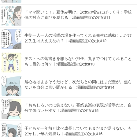
「ママ聞いて！」夏休み明け、次女の報告にびっくり！学校
側の対応に喜びを感じる｜場面緘黙症の次女#11
生徒一人一人の活躍の場を作ってくれる先生に感動！…だけ
ど先生は大丈夫なの？｜場面緘黙症の次女#12
テストへの落書きを怒らない担任。丸までつけてくれること
も…目的は何？｜場面緘黙症の次女#13
居心地はよさそうだけど、友だちとの間にはまだ壁が。焦ら
ないを自分に言い聞かせる｜場面緘黙症の次女#14
「おもしろいのに笑えない」喜怒哀楽の表現が苦手だと、自
分で気づいた次女｜場面緘黙症の次女#15
子どもが一年前と比べ成長していてもまだまだ足りない。も
どかしい母の気持ち｜場面緘黙症の次女#16