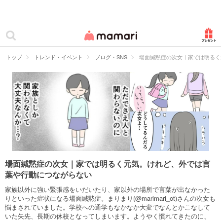
カテゴリー一覧
ママリ
妊活
トップ
トレンド・イベント
ブログ・SNS
場面緘黙症の次女｜家では明るく
妊娠
出産
赤ちゃん・育児
子育て・家族
病院
場面緘黙症の次女｜家では明るく元気。けれど、外では言
葉や行動につながらない
美容・ファッション
家族以外に強い緊張感をいだいたり、家以外の場所で言葉が出なかった
お仕事
りといった症状になる場面緘黙症。まりまり(@marimari_ot)さんの次女も
悩まされていました。学校への通学もなかなか大変でなんとかこなして
いた矢先、長期の休校となってしまいます。ようやく慣れてきたのに、
住まい