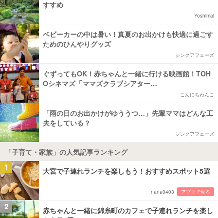
すすめ
Yoshimai
ベビーカーの中は暑い！真夏のお出かけも快適に過ごす
ためのひんやりグッズ
シンクアフェーズ
ぐずってもOK！赤ちゃんと一緒に行ける映画館！TOH
Oシネマズ「ママズクラブシアター…
こんにちわんこ
「雨の日のお出かけがゆううつ…」先輩ママはどんな工
夫をしている？
シンクアフェーズ
「子育て・家族」の人気記事ランキング
1
大宮で子連れランチを楽しもう！おすすめスポット5選
nana0403
アプリで見る
2
赤ちゃんと一緒に錦糸町のカフェで子連れランチを楽し