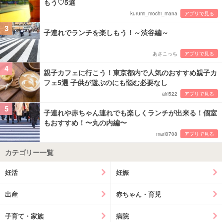
もう♡5選
kurumi_mochi_mana
アプリで見る
3
子連れでランチを楽しもう！～渋谷編～
あさこっち
アプリで見る
4
親子カフェに行こう！東京都内で人気のおすすめ親子カ
フェ5選 子供が遊ぶのにも悩む必要なし
airi522
アプリで見る
5
子連れや赤ちゃん連れでも楽しくランチが出来る！個室
もおすすめ！〜丸の内編〜
mari0708
アプリで見る
カテゴリー一覧
妊活
妊娠
出産
赤ちゃん・育児
子育て・家族
病院