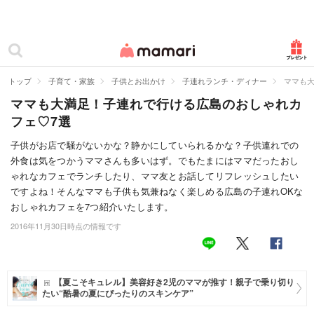
カテゴリー一覧
ママリ
妊活
トップ
子育て・家族
子供とお出かけ
子連れランチ・ディナー
ママも
ママも大満足！子連れで行ける広島のおしゃれカ
妊娠
フェ♡7選
出産
子供がお店で騒がないかな？静かにしていられるかな？子供連れでの
外食は気をつかうママさんも多いはず。でもたまにはママだったおし
赤ちゃん・育児
ゃれなカフェでランチしたり、ママ友とお話してリフレッシュしたい
子育て・家族
ですよね！そんなママも子供も気兼ねなく楽しめる広島の子連れOKな
おしゃれカフェを7つ紹介いたします。
病院
2016年11月30日時点の情報です
美容・ファッション
お仕事
【夏こそキュレル】美容好き2児のママが推す！親子で乗り切り
たい“酷暑の夏にぴったりのスキンケア”
住まい