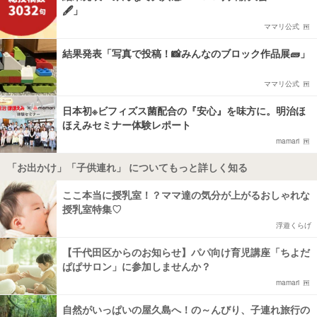
🖋️」
ママリ公式
結果発表「写真で投稿！📸みんなのブロック作品展🧱」
ママリ公式
日本初※ビフィズス菌配合の『安心』を味方に。明治ほ
ほえみセミナー体験レポート
mamari
「お出かけ」「子供連れ」 についてもっと詳しく知る
ここ本当に授乳室！？ママ達の気分が上がるおしゃれな
授乳室特集♡
浮遊くらげ
【千代田区からのお知らせ】パパ向け育児講座「ちよだ
ぱぱサロン」に参加しませんか？
mamari
自然がいっぱいの屋久島へ！の～んびり、子連れ旅行の