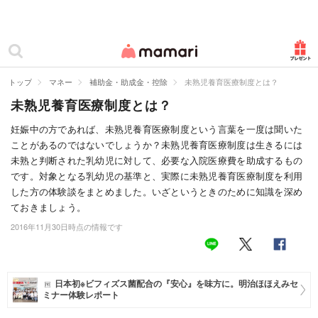
カテゴリー一覧
ママリ
妊活
トップ
マネー
補助金・助成金・控除
未熟児養育医療制度とは？
未熟児養育医療制度とは？
妊娠
妊娠中の方であれば、未熟児養育医療制度という言葉を一度は聞いた
出産
ことがあるのではないでしょうか？未熟児養育医療制度は生きるには
未熟と判断された乳幼児に対して、必要な入院医療費を助成するもの
赤ちゃん・育児
です。対象となる乳幼児の基準と、実際に未熟児養育医療制度を利用
した方の体験談をまとめました。いざというときのために知識を深め
子育て・家族
ておきましょう。
病院
2016年11月30日時点の情報です
美容・ファッション
お仕事
日本初※ビフィズス菌配合の『安心』を味方に。明治ほほえみセ
ミナー体験レポート
住まい