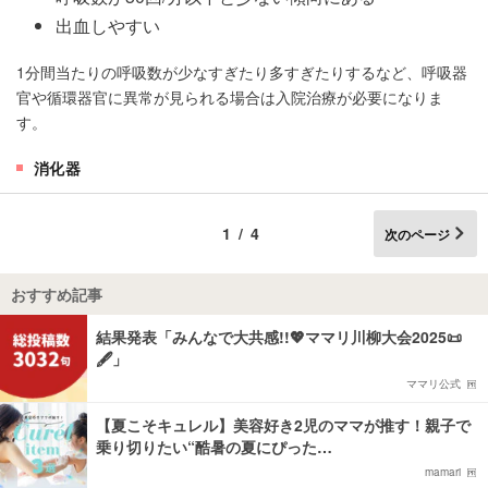
出血しやすい
1分間当たりの呼吸数が少なすぎたり多すぎたりするなど、呼吸器
官や循環器官に異常が見られる場合は入院治療が必要になりま
す。
消化器
1/4
次のページ
おすすめ記事
結果発表「みんなで大共感!!💖ママリ川柳大会2025📜
🖋️」
ママリ公式
【夏こそキュレル】美容好き2児のママが推す！親子で
乗り切りたい“酷暑の夏にぴった…
mamari