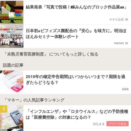
結果発表「写真で投稿！📸みんなのブロック作品展🧱」
ママリ公式
日本初※ビフィズス菌配合の『安心』を味方に。明治ほ
ほえみセミナー体験レポート
mamari
「未熟児養育医療制度」 についてもっと詳しく知る
話題の記事
2019年の確定申告期間はいつからいつまで？期限を過
ぎたらどうなる？
sakis
「マネー」の人気記事ランキング
1
「インフルエンザ」や「ロタウイルス」などの予防接種
は「医療費控除」の対象になるの？
ゆなまま
アプリで見る