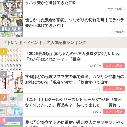
ラハラ夫から逃げてきた#10
ママリ編集部
優しかった義母が豹変。つながりの切れる時｜モラハラ
夫から逃げてきた#11
ママリ編集部
「トレンド・イベント」の人気記事ランキング
1
「2025最新版」赤ちゃんのヘアカタログに9万いいね
「わが子はどれだー？」「最高」
ゆずプー
アプリで見る
2
常識はどの程度？ママ友の車で遠出、ガソリン代相当の
お礼について「現金で渡す」「飲食すべて出す」
こびと
アプリで見る
3
【ニトリ】NクールシリーズレビューがXで話題『買わ
なくてよかった』商品も？「待ってました」「買お…
nao16
アプリで見る
4
遊ぶ予定を立てるのに返信が遅い友人にモヤモヤ。やん