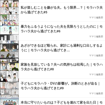
私が楽しむことを嫌がる夫。もう限界…？｜モラハラ夫
から逃げてきた#5
ママリ編集部
暴力をふるうようになった夫を見限ろうとしたのに｜モ
ラハラ夫から逃げてきた#6
ママリ編集部
あざができるほど殴られ、家計にも過剰な口出しするよ
うに｜モラハラ夫から逃げてき…
ママリ編集部
家族を見放している？夫への気持ちは枯渇した｜モラハ
ラ夫から逃げてきた#8
ママリ編集部
子どもにモラハラ・DVの影響が。決断のときが迫る｜
モラハラ夫から逃げてきた#9
ママリ編集部
本当に守りたいものは？子どもを連れて家を出た日｜モ