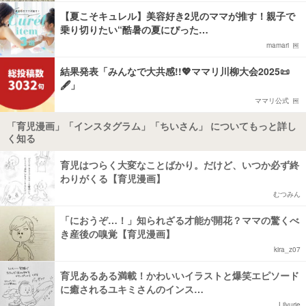
【夏こそキュレル】美容好き2児のママが推す！親子で
乗り切りたい“酷暑の夏にぴった…
mamari
結果発表「みんなで大共感!!💖ママリ川柳大会2025📜
🖋️」
ママリ公式
「育児漫画」「インスタグラム」「ちいさん」 についてもっと詳し
く知る
育児はつらく大変なことばかり。だけど、いつか必ず終
わりがくる【育児漫画】
むつみん
「におうぞ…！」知られざる才能が開花？ママの驚くべ
き産後の嗅覚【育児漫画】
kira_z07
育児あるある満載！かわいいイラストと爆笑エピソード
に癒されるユキミさんのインス…
Lilyurie