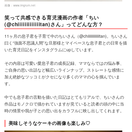
画像：
www.imgrum.net
笑って共感できる育児漫画の作者「ちい
(@chiiiiiiiiiiiiitan)さん」ってどんな方？
11ヶ月の息子君を子育て中のちいさん（@chiiiiiiiiiiiiitan)。ちいさん
曰く“強面不思議人間”な旦那様とマイペースな息子君との日常を描
いた育児日記をインスタグラムにupしています。
その内容は可愛い愛息子君の成長記録、ママならではの悩み事、
ご自身の思い出話など幅広いラインナップ。ストレートな感情に
加え絶妙なツッコミがクセになり多くのママの心を掴んでいま
す。
中でも息子君の言動を描いた日記はとてもリアルで、ちいさんの
作品はモノクロで描かれていますが見ていると読者の頭の中に当
時の情景や我が子との思い出をカラフルに映し出してくれます。
美味しそうなケーキの画像も楽しみ♡