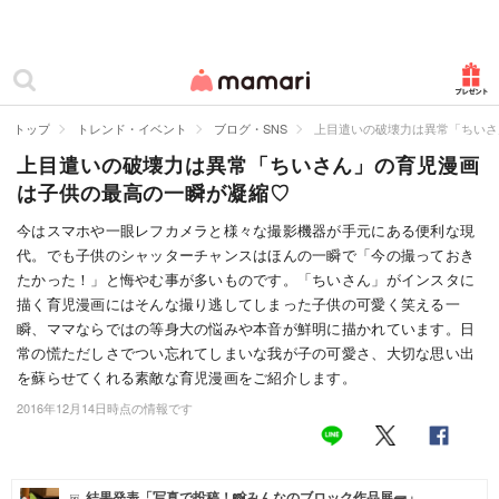
カテゴリー一覧
ママリ
妊活
トップ
トレンド・イベント
ブログ・SNS
上目遣いの破壊力は異常「ちいさ
上目遣いの破壊力は異常「ちいさん」の育児漫画
妊娠
は子供の最高の一瞬が凝縮♡
出産
今はスマホや一眼レフカメラと様々な撮影機器が手元にある便利な現
代。でも子供のシャッターチャンスはほんの一瞬で「今の撮っておき
赤ちゃん・育児
たかった！」と悔やむ事が多いものです。「ちいさん」がインスタに
子育て・家族
描く育児漫画にはそんな撮り逃してしまった子供の可愛く笑える一
瞬、ママならではの等身大の悩みや本音が鮮明に描かれています。日
病院
常の慌ただしさでつい忘れてしまいな我が子の可愛さ、大切な思い出
を蘇らせてくれる素敵な育児漫画をご紹介します。
美容・ファッション
2016年12月14日時点の情報です
お仕事
住まい
結果発表「写真で投稿！📸みんなのブロック作品展🧱」