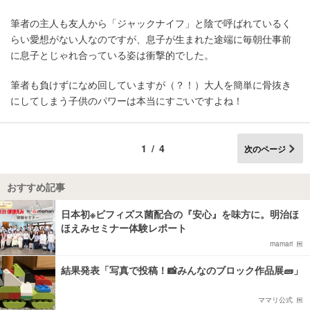
筆者の主人も友人から「ジャックナイフ」と陰で呼ばれているく
らい愛想がない人なのですが、息子が生まれた途端に毎朝仕事前
に息子とじゃれ合っている姿は衝撃的でした。
筆者も負けずになめ回していますが（？！）大人を簡単に骨抜き
にしてしまう子供のパワーは本当にすごいですよね！
1/4
次のページ
おすすめ記事
日本初※ビフィズス菌配合の『安心』を味方に。明治ほ
ほえみセミナー体験レポート
mamari
結果発表「写真で投稿！📸みんなのブロック作品展🧱」
ママリ公式