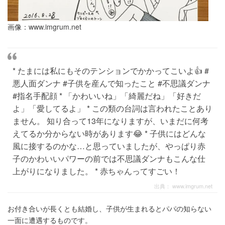
画像：
www.imgrum.net
* たまには私にもそのテンションでかかってこいよ👍 #
悪人面ダンナ #子供を産んで知ったこと #不思議ダンナ
#指名手配顔 * 「かわいいね」「綺麗だね」「好きだ
よ」「愛してるよ」 * この類の台詞は言われたことあり
ません。 知り合って13年になりますが、いまだに何考
えてるか分からない時があります😂 * 子供にはどんな
風に接するのかな…と思っていましたが、やっぱり赤
子のかわいいパワーの前では不思議ダンナもこんな仕
上がりになりました。 * 赤ちゃんってすごい！
出典：
www.imgrum.net
お付き合いが長くとも結婚し、子供が生まれるとパパの知らない
一面に遭遇するものです。