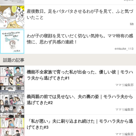
産後数日。足をバタバタさせるわが子を見て、ふと気づ
いたこと
Mii
わが子の寝顔を見ていだく切ない気持ち。ママ特有の感
情に、思わず共感の連続！
emisuke_113
話題の記事
機能不全家族で育った私が出会った、優しい彼｜モラハ
ラ夫から逃げてきた#1
ママリ編集部
義両親の前では見せない、夫の裏の姿｜モラハラ夫から
逃げてきた#2
ママリ編集部
「私が悪い」夫に刷り込まれ続けた｜モラハラ夫から逃
げてきた#3
ママリ編集部